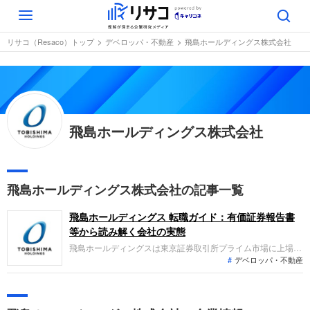
Toggle
navigation
リサコ（Resaco）トップ
デベロッパ・不動産
飛島ホールディングス株式会社
飛島ホールディングス株式会社
飛島ホールディングス株式会社の記事一覧
飛島ホールディングス 転職ガイド：有価証券報告書
等から読み解く会社の実態
飛島ホールディングスは東京証券取引所プライム市場に上場
デベロッパ・不動産
し、土木事業および建築事業を主力とする総合建設業をはじ
め、不動産開発や建設DXサポートなどのグロース事業を展開
しています。直近の連結業績では、土木工事等の減少があった
ものの、建築事業やグロース事業が好調に推移したことで全体