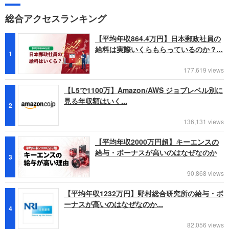
総合アクセスランキング
【平均年収864.4万円】日本郵政社員の
給料は実際いくらもらっているのか？...
1
177,619 views
【L5で1100万】Amazon/AWS ジョブレベル別に
見る年収額はいく...
2
136,131 views
【平均年収2000万円超】キーエンスの
給与・ボーナスが高いのはなぜなのか
3
90,868 views
【平均年収1232万円】野村総合研究所の給与・ボ
ーナスが高いのはなぜなのか...
4
82,056 views