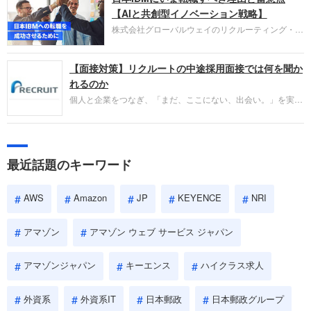
失敗からの学びが重視され、人間性やカルチャーフ
【AIと共創型イノベーション戦略】
ィットも評価対象となり、長期的に成長できる仲間
株式会社グローバルウェイのリクルーティング・パ
であるかを多角的に審査されます。
ートナー事業本部です。年間4000万人のビジネス
パーソンが利用する企業口コミサイト「キャリコ
【面接対策】リクルートの中途採用面接では何を聞か
ネ」の転職エージェントがお勧めするイチオシ企業
をご紹介します。今回は、大手外資系IT企業の日本
れるのか
IBMです。採用面接対策の企業研究にご活用くださ
個人と企業をつなぎ、「まだ、ここにない、出会い。」を実現
い。
するリクルートへの転職。中途採用面接は仕事への取り組み方
やこれまでの成果を具体的に問われるほか、「人間性」も評価
されます。即戦力として、一緒に仕事をする仲間として多角的
に評価されるので、事前にしっかり対策して転職を成功させま
最近話題のキーワード
しょう。
AWS
Amazon
JP
KEYENCE
NRI
アマゾン
アマゾン ウェブ サービス ジャパン
アマゾンジャパン
キーエンス
ハイクラス求人
外資系
外資系IT
日本郵政
日本郵政グループ