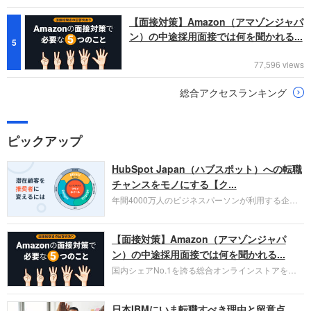
【面接対策】Amazon（アマゾンジャパ
ン）の中途採用面接では何を聞かれる...
5
77,596 views
総合アクセスランキング
ピックアップ
HubSpot Japan（ハブスポット）への転職
チャンスをモノにする【ク...
年間4000万人のビジネスパーソンが利用する企業
口コミサイト「キャリコネ」の転職エージェントが
お勧めするイチオシ企業をご紹介します。今回はク
【面接対策】Amazon（アマゾンジャパ
ラウド型CRMプラットフォームを提供する
HubSpot Japan（ハブスポット・ジャパン）株式会
ン）の中途採用面接では何を聞かれる...
社です。採用面接対策の企業研究にご活用くださ
国内シェアNo.1を誇る総合オンラインストアを運
い。
営し、クラウドサービス（AWS）や物流分野でも
圧倒的な存在感を持つAmazon。中途採用面接では
日本IBMにいま転職すべき理由と留意点
過去の具体的な業務成果やリーダーシップの発揮、