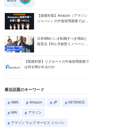
【ク...
【面接対策】Amazon（アマゾン
ジャパン）の中途採用面接では何
を聞かれる...
日本IBMにいま転職すべき理由と
留意点【AIと共創型イノベーショ
ン戦略】
【面接対策】リクルートの中途採用面接で
は何を聞かれるのか
最近話題のキーワード
AWS
Amazon
JP
KEYENCE
NRI
アマゾン
アマゾン ウェブ サービス ジャパン