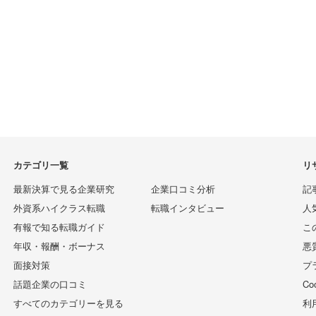
カテゴリ一覧
リ
最新決算で見る企業研究
企業口コミ分析
記
外資系ハイクラス転職
転職インタビュー
人
有報で知る転職ガイド
こ
年収・報酬・ボーナス
悪
面接対策
プ
話題企業の口コミ
C
すべてのカテゴリーを見る
利