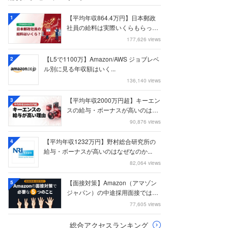
【平均年収864.4万円】日本郵政
1
社員の給料は実際いくらもらって
いるのか？...
177,626 views
【L5で1100万】Amazon/AWS ジョブレベ
2
ル別に見る年収額はいく...
136,140 views
【平均年収2000万円超】キーエン
3
スの給与・ボーナスが高いのはな
ぜなのか
90,876 views
【平均年収1232万円】野村総合研究所の
4
給与・ボーナスが高いのはなぜなのか...
82,064 views
【面接対策】Amazon（アマゾン
5
ジャパン）の中途採用面接では何
を聞かれる...
77,605 views
総合アクセスランキング