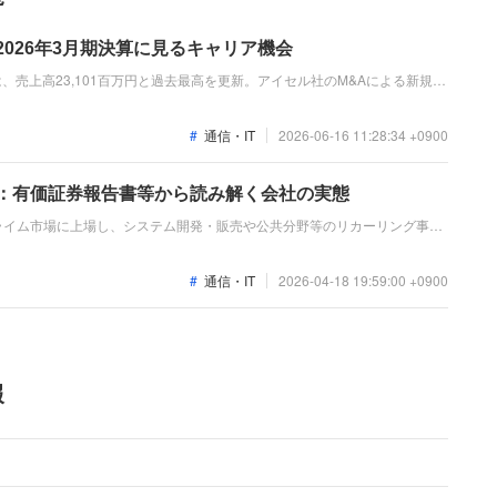
2026年3月期決算に見るキャリア機会
は、売上高23,101百万円と過去最高を更新。アイセル社のM&Aによる新規売
化案件の増加が寄与しました。「なぜ今アイティフォーなのか？」「転職希
えるのか」を整理します。
通信・IT
2026-06-16 11:28:34 +0900
ド：有価証券報告書等から読み解く会社の実態
ライム市場に上場し、システム開発・販売や公共分野等のリカーリング事業
向けシステム開発や自治体向け情報システムの標準化対応案件が牽引し、売
いずれも前期を上回り、力強い増収増益を達成しました。
通信・IT
2026-04-18 19:59:00 +0900
報