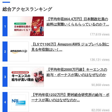
総合アクセスランキング
【平均年収864.4万円】日本郵政社員の
給料は実際いくらもらっているのか？...
1
177,619 views
【L5で1100万】Amazon/AWS ジョブレベル別に
見る年収額はいく...
2
136,131 views
【平均年収2000万円超】キーエンスの
給与・ボーナスが高いのはなぜなのか
3
90,868 views
【平均年収1232万円】野村総合研究所の給与・ボ
ーナスが高いのはなぜなのか...
4
82,056 views