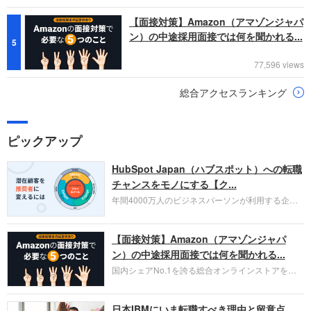
【面接対策】Amazon（アマゾンジャパ
ン）の中途採用面接では何を聞かれる...
5
77,596 views
総合アクセスランキング
ピックアップ
HubSpot Japan（ハブスポット）への転職
チャンスをモノにする【ク...
年間4000万人のビジネスパーソンが利用する企業
口コミサイト「キャリコネ」の転職エージェントが
お勧めするイチオシ企業をご紹介します。今回はク
【面接対策】Amazon（アマゾンジャパ
ラウド型CRMプラットフォームを提供する
HubSpot Japan（ハブスポット・ジャパン）株式会
ン）の中途採用面接では何を聞かれる...
社です。採用面接対策の企業研究にご活用くださ
国内シェアNo.1を誇る総合オンラインストアを運
い。
営し、クラウドサービス（AWS）や物流分野でも
圧倒的な存在感を持つAmazon。中途採用面接では
日本IBMにいま転職すべき理由と留意点
過去の具体的な業務成果やリーダーシップの発揮、