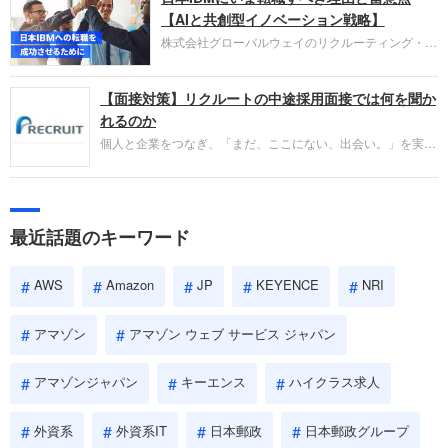
失敗からの学びが重視され、人間性やカルチャーフ
【AIと共創型イノベーション戦略】
ィットも評価対象となり、長期的に成長できる仲間
株式会社グローバルウェイのリクルーティング・パ
であるかを多角的に審査されます。
ートナー事業本部です。年間4000万人のビジネス
パーソンが利用する企業口コミサイト「キャリコ
【面接対策】リクルートの中途採用面接では何を聞か
ネ」の転職エージェントがお勧めするイチオシ企業
をご紹介します。今回は、大手外資系IT企業の日本
れるのか
IBMです。採用面接対策の企業研究にご活用くださ
個人と企業をつなぎ、「まだ、ここにない、出会い。」を実現
い。
するリクルートへの転職。中途採用面接は仕事への取り組み方
やこれまでの成果を具体的に問われるほか、「人間性」も評価
されます。即戦力として、一緒に仕事をする仲間として多角的
に評価されるので、事前にしっかり対策して転職を成功させま
最近話題のキーワード
しょう。
AWS
Amazon
JP
KEYENCE
NRI
アマゾン
アマゾン ウェブ サービス ジャパン
アマゾンジャパン
キーエンス
ハイクラス求人
外資系
外資系IT
日本郵政
日本郵政グループ