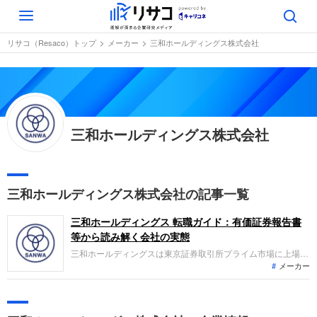
Toggle
navigation
リサコ（Resaco）トップ
メーカー
三和ホールディングス株式会社
三和ホールディングス株式会社
三和ホールディングス株式会社の記事一覧
三和ホールディングス 転職ガイド：有価証券報告書
等から読み解く会社の実態
三和ホールディングスは東京証券取引所プライム市場に上場
メーカー
し、シャッターやドア製品等の製造販売およびメンテサービス
事業を展開しています。直近の業績トレンドは、売上高6607
億円で微減収、営業利益791億円で微減益となったものの、親
会社株主に帰属する当期純利益は598億円で増益を達成し、堅