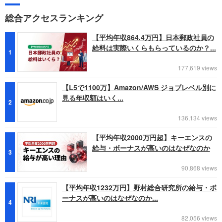
総合アクセスランキング
【平均年収864.4万円】日本郵政社員の
給料は実際いくらもらっているのか？...
1
177,619 views
【L5で1100万】Amazon/AWS ジョブレベル別に
見る年収額はいく...
2
136,134 views
【平均年収2000万円超】キーエンスの
給与・ボーナスが高いのはなぜなのか
3
90,868 views
【平均年収1232万円】野村総合研究所の給与・ボ
ーナスが高いのはなぜなのか...
4
82,056 views