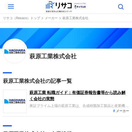
Toggle
navigation
リサコ（Resaco）トップ
メーカー
萩原工業株式会社
萩原工業株式会社
萩原工業株式会社の記事一覧
萩原工業 転職ガイド：有価証券報告書等から読み解
く会社の実態
東証プライム上場の萩原工業は、合成樹脂加工製品と産業機械
メーカー
の製造・販売を行う企業です。2025年10月期は、建築・土木
関連の需要減や海外での価格競争により減収営業減益となりま
した。一方で、工場建設に伴う補助金収入を計上したことなど
から、当期純利益は増益を確保しています。