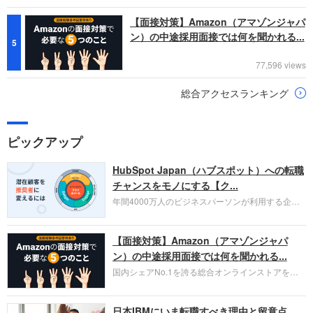
【面接対策】Amazon（アマゾンジャパ
ン）の中途採用面接では何を聞かれる...
5
77,596 views
総合アクセスランキング
ピックアップ
HubSpot Japan（ハブスポット）への転職
チャンスをモノにする【ク...
年間4000万人のビジネスパーソンが利用する企業
口コミサイト「キャリコネ」の転職エージェントが
お勧めするイチオシ企業をご紹介します。今回はク
【面接対策】Amazon（アマゾンジャパ
ラウド型CRMプラットフォームを提供する
HubSpot Japan（ハブスポット・ジャパン）株式会
ン）の中途採用面接では何を聞かれる...
社です。採用面接対策の企業研究にご活用くださ
国内シェアNo.1を誇る総合オンラインストアを運
い。
営し、クラウドサービス（AWS）や物流分野でも
圧倒的な存在感を持つAmazon。中途採用面接では
日本IBMにいま転職すべき理由と留意点
過去の具体的な業務成果やリーダーシップの発揮、