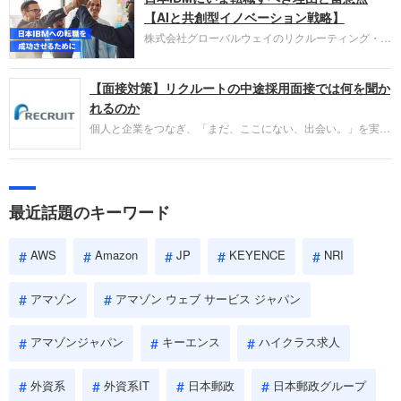
失敗からの学びが重視され、人間性やカルチャーフ
【AIと共創型イノベーション戦略】
ィットも評価対象となり、長期的に成長できる仲間
株式会社グローバルウェイのリクルーティング・パ
であるかを多角的に審査されます。
ートナー事業本部です。年間4000万人のビジネス
パーソンが利用する企業口コミサイト「キャリコ
【面接対策】リクルートの中途採用面接では何を聞か
ネ」の転職エージェントがお勧めするイチオシ企業
をご紹介します。今回は、大手外資系IT企業の日本
れるのか
IBMです。採用面接対策の企業研究にご活用くださ
個人と企業をつなぎ、「まだ、ここにない、出会い。」を実現
い。
するリクルートへの転職。中途採用面接は仕事への取り組み方
やこれまでの成果を具体的に問われるほか、「人間性」も評価
されます。即戦力として、一緒に仕事をする仲間として多角的
に評価されるので、事前にしっかり対策して転職を成功させま
最近話題のキーワード
しょう。
AWS
Amazon
JP
KEYENCE
NRI
アマゾン
アマゾン ウェブ サービス ジャパン
アマゾンジャパン
キーエンス
ハイクラス求人
外資系
外資系IT
日本郵政
日本郵政グループ