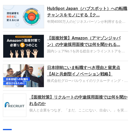
HubSpot Japan（ハブスポット）への転職
チャンスをモノにする【ク...
年間4000万人のビジネスパーソンが利用する企業
口コミサイト「キャリコネ」の転職エージェントが
お勧めするイチオシ企業をご紹介します。今回はク
【面接対策】Amazon（アマゾンジャパ
ラウド型CRMプラットフォームを提供する
HubSpot Japan（ハブスポット・ジャパン）株式会
ン）の中途採用面接では何を聞かれる...
社です。採用面接対策の企業研究にご活用くださ
国内シェアNo.1を誇る総合オンラインストアを運
い。
営し、クラウドサービス（AWS）や物流分野でも
圧倒的な存在感を持つAmazon。中途採用面接では
日本IBMにいま転職すべき理由と留意点
過去の具体的な業務成果やリーダーシップの発揮、
失敗からの学びが重視され、人間性やカルチャーフ
【AIと共創型イノベーション戦略】
ィットも評価対象となり、長期的に成長できる仲間
株式会社グローバルウェイのリクルーティング・パ
であるかを多角的に審査されます。
ートナー事業本部です。年間4000万人のビジネス
パーソンが利用する企業口コミサイト「キャリコ
【面接対策】リクルートの中途採用面接では何を聞か
ネ」の転職エージェントがお勧めするイチオシ企業
をご紹介します。今回は、大手外資系IT企業の日本
れるのか
IBMです。採用面接対策の企業研究にご活用くださ
個人と企業をつなぎ、「まだ、ここにない、出会い。」を実現
い。
するリクルートへの転職。中途採用面接は仕事への取り組み方
やこれまでの成果を具体的に問われるほか、「人間性」も評価
されます。即戦力として、一緒に仕事をする仲間として多角的