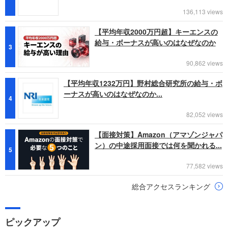
136,113 views
【平均年収2000万円超】キーエンスの
給与・ボーナスが高いのはなぜなのか
3
90,862 views
【平均年収1232万円】野村総合研究所の給与・ボ
ーナスが高いのはなぜなのか...
4
82,052 views
【面接対策】Amazon（アマゾンジャパ
ン）の中途採用面接では何を聞かれる...
5
77,582 views
総合アクセスランキング
ピックアップ