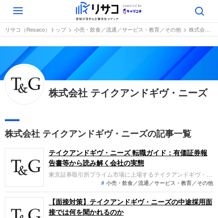
Toggle
navigation
リサコ（Resaco）トップ
小売・飲食／流通／サービス・教育／その他
株式会社 テイクアンドギヴ・ニーズ
株式会社 テイクアンドギヴ・ニーズ
株式会社 テイクアンドギヴ・ニーズの記事一覧
テイクアンドギヴ・ニーズ 転職ガイド：有価証券報
告書等から読み解く会社の実態
東京証券取引所プライム市場に上場するテイクアンドギヴ・ニ
小売・飲食／流通／サービス・教育／その他
ーズは、ハウスウェディングやホテル事業を展開するホスピタ
リティ企業です。直近の業績（9ヶ月の変則決算）では、売上
高357億円を計上したものの、人材や広告への先行投資及び減
【面接対策】テイクアンドギヴ・ニーズの中途採用面
損損失の計上により最終赤字となっています。今後の収益基盤
接では何を聞かれるのか