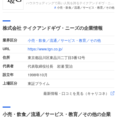
強化が注目されます。
ハウスウェディングで高い人気を誇るテイクアンドギヴ・ニー
小売・飲食／流通／サービス・教育／その他
ズ（T&G）。採用面接は新卒の場合と違い、仕事への取り組み
方や、これまでの成果を具体的に問われるほか、キャリアシー
トだけでは見えてこない「人間性」も評価されます。即戦力と
して、一緒に仕事をする仲間として多角的に評価されるので事
株式会社 テイクアンドギヴ・ニーズの企業情報
前にしっかり対策しておきましょう。
小売・飲食／流通／サービス・教育／その他
業界区分
https://www.tgn.co.jp/
URL
東京都品川区東品川二丁目3番12号
住所
代表取締役社長 岩瀬 賢治
代表者
1998年10月
設立年
東証プライム
上場区分
最新情報・口コミを見る（キャリコネ）
小売・飲食／流通／サービス・教育／その他の企業