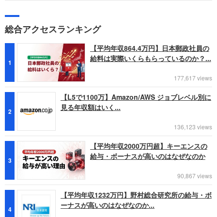
総合アクセスランキング
【平均年収864.4万円】日本郵政社員の
給料は実際いくらもらっているのか？...
1
177,617 views
【L5で1100万】Amazon/AWS ジョブレベル別に
見る年収額はいく...
2
136,123 views
【平均年収2000万円超】キーエンスの
給与・ボーナスが高いのはなぜなのか
3
90,867 views
【平均年収1232万円】野村総合研究所の給与・ボ
ーナスが高いのはなぜなのか...
4