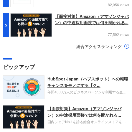
82,056 views
【面接対策】Amazon（アマゾンジャパ
ン）の中途採用面接では何を聞かれる...
5
77,592 views
総合アクセスランキング
ピックアップ
HubSpot Japan（ハブスポット）への転職
チャンスをモノにする【ク...
年間4000万人のビジネスパーソンが利用する企業
口コミサイト「キャリコネ」の転職エージェントが
お勧めするイチオシ企業をご紹介します。今回はク
【面接対策】Amazon（アマゾンジャパ
ラウド型CRMプラットフォームを提供する
HubSpot Japan（ハブスポット・ジャパン）株式会
ン）の中途採用面接では何を聞かれる...
社です。採用面接対策の企業研究にご活用くださ
国内シェアNo.1を誇る総合オンラインストアを運
い。
営し、クラウドサービス（AWS）や物流分野でも