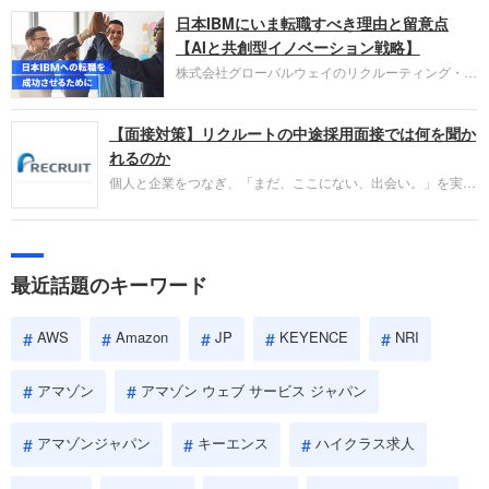
圧倒的な存在感を持つAmazon。中途採用面接では
日本IBMにいま転職すべき理由と留意点
過去の具体的な業務成果やリーダーシップの発揮、
失敗からの学びが重視され、人間性やカルチャーフ
【AIと共創型イノベーション戦略】
ィットも評価対象となり、長期的に成長できる仲間
株式会社グローバルウェイのリクルーティング・パ
であるかを多角的に審査されます。
ートナー事業本部です。年間4000万人のビジネス
パーソンが利用する企業口コミサイト「キャリコ
【面接対策】リクルートの中途採用面接では何を聞か
ネ」の転職エージェントがお勧めするイチオシ企業
をご紹介します。今回は、大手外資系IT企業の日本
れるのか
IBMです。採用面接対策の企業研究にご活用くださ
個人と企業をつなぎ、「まだ、ここにない、出会い。」を実現
い。
するリクルートへの転職。中途採用面接は仕事への取り組み方
やこれまでの成果を具体的に問われるほか、「人間性」も評価
されます。即戦力として、一緒に仕事をする仲間として多角的
に評価されるので、事前にしっかり対策して転職を成功させま
最近話題のキーワード
しょう。
AWS
Amazon
JP
KEYENCE
NRI
アマゾン
アマゾン ウェブ サービス ジャパン
アマゾンジャパン
キーエンス
ハイクラス求人