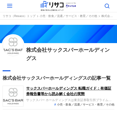
Toggle
navigation
リサコ（Resaco）トップ
小売・飲食／流通／サービス・教育／その他
株式会社サックスバーホールディングス
株式会社サックスバーホールディン
グス
株式会社サックスバーホールディングスの記事一覧
サックスバーホールディングス 転職ガイド：有価証
券報告書等から読み解く会社の実態
サックスバー ホールディングスは東京証券取引所プライム市
小売・飲食／流通／サービス・教育／その他
場に上場し、鞄や財布・雑貨などの小売・製造・卸売を営む企
業です。全国の商業施設に直営店を出店するほか、自社ECで
の販売も行っています。直近の業績は、国内需要の弱含みや店