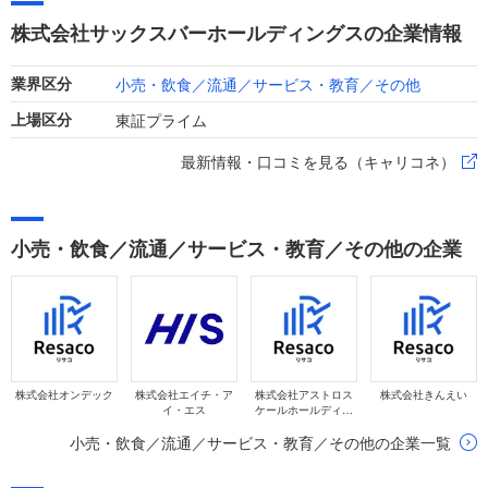
舗数の減少などが影響し、前期比で減収、各段階利益も減益の
株式会社サックスバーホールディングスの企業情報
トレンドとなっています。
小売・飲食／流通／サービス・教育／その他
業界区分
東証プライム
上場区分
最新情報・口コミを見る（キャリコネ）
小売・飲食／流通／サービス・教育／その他の企業
株式会社オンデック
株式会社エイチ・ア
株式会社アストロス
株式会社きんえい
イ・エス
ケールホールディン
グス
小売・飲食／流通／サービス・教育／その他の企業一覧