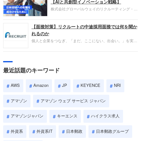
失敗からの学びが重視され、人間性やカルチャーフ
【AIと共創型イノベーション戦略】
ィットも評価対象となり、長期的に成長できる仲間
株式会社グローバルウェイのリクルーティング・パ
であるかを多角的に審査されます。
ートナー事業本部です。年間4000万人のビジネス
パーソンが利用する企業口コミサイト「キャリコ
【面接対策】リクルートの中途採用面接では何を聞か
ネ」の転職エージェントがお勧めするイチオシ企業
をご紹介します。今回は、大手外資系IT企業の日本
れるのか
IBMです。採用面接対策の企業研究にご活用くださ
個人と企業をつなぎ、「まだ、ここにない、出会い。」を実現
い。
するリクルートへの転職。中途採用面接は仕事への取り組み方
やこれまでの成果を具体的に問われるほか、「人間性」も評価
されます。即戦力として、一緒に仕事をする仲間として多角的
に評価されるので、事前にしっかり対策して転職を成功させま
最近話題のキーワード
しょう。
AWS
Amazon
JP
KEYENCE
NRI
アマゾン
アマゾン ウェブ サービス ジャパン
アマゾンジャパン
キーエンス
ハイクラス求人
外資系
外資系IT
日本郵政
日本郵政グループ