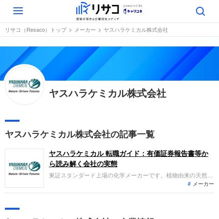
Toggle
navigation
リサコ（Resaco）トップ
メーカー
ヤスハラケミカル株式会社
ヤスハラケミカル株式会社
ヤスハラケミカル株式会社の記事一覧
ヤスハラケミカル 転職ガイド：有価証券報告書等か
ら読み解く会社の実態
東証スタンダード上場の化学メーカーです。植物由来の天然原
メーカー
料「テルペン」を出発点とした化学製品やホットメルト接着
剤、ラミネートフィルムの製造・販売を主力事業としていま
す。第67期は、自動車用品用途や電子材料分野の好調により、
売上高147億円、経常利益19億円の増収増益を達成しました。