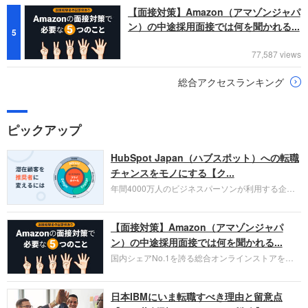
【面接対策】Amazon（アマゾンジャパ
ン）の中途採用面接では何を聞かれる...
5
77,587 views
総合アクセスランキング
ピックアップ
HubSpot Japan（ハブスポット）への転職
チャンスをモノにする【ク...
年間4000万人のビジネスパーソンが利用する企業
口コミサイト「キャリコネ」の転職エージェントが
お勧めするイチオシ企業をご紹介します。今回はク
【面接対策】Amazon（アマゾンジャパ
ラウド型CRMプラットフォームを提供する
HubSpot Japan（ハブスポット・ジャパン）株式会
ン）の中途採用面接では何を聞かれる...
社です。採用面接対策の企業研究にご活用くださ
国内シェアNo.1を誇る総合オンラインストアを運
い。
営し、クラウドサービス（AWS）や物流分野でも
圧倒的な存在感を持つAmazon。中途採用面接では
日本IBMにいま転職すべき理由と留意点
過去の具体的な業務成果やリーダーシップの発揮、