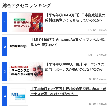
総合アクセスランキング
【平均年収864.4万円】日本郵政社員の
給料は実際いくらもらっているのか？...
1
177,613 views
【L5で1100万】Amazon/AWS ジョブレベル別に
見る年収額はいく...
2
136,118 views
【平均年収2000万円超】キーエンスの
給与・ボーナスが高いのはなぜなのか
3
90,864 views
【平均年収1232万円】野村総合研究所の給与・ボ
ーナスが高いのはなぜなのか...
4
82,054 views