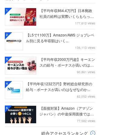
【平均年収864.4万円】日本郵政
1
社員の給料は実際いくらもらって
いるのか？...
177,612 views
【L5で1100万】Amazon/AWS ジョブレベ
2
ル別に見る年収額はいく...
136,113 views
【平均年収2000万円超】キーエン
3
スの給与・ボーナスが高いのはな
ぜなのか
90,861 views
【平均年収1232万円】野村総合研究所の
4
給与・ボーナスが高いのはなぜなのか...
82,052 views
【面接対策】Amazon（アマゾン
5
ジャパン）の中途採用面接では何
を聞かれる...
77,582 views
総合アクセスランキング