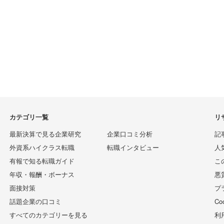
カテゴリ一覧
リ
最新決算で見る企業研究
企業口コミ分析
記
外資系ハイクラス転職
転職インタビュー
人
有報で知る転職ガイド
こ
年収・報酬・ボーナス
悪
面接対策
プ
話題企業の口コミ
C
すべてのカテゴリーを見る
利