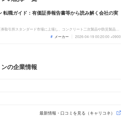
ン 転職ガイド：有価証券報告書等から読み解く会社の実
証券取引所スタンダード市場に上場し、コンクリート二次製品や防災製品、
展開しています。業績は好調で、直近の売上高は465億円、営業利益は71
メーカー
2026-04-19 00:20:00 +0900
業買収に伴う利益も寄与し、大幅な最終増益を記録しています。
ョンの企業情報
最新情報・口コミを見る（キャリコネ）