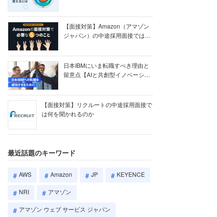
【ク...
【面接対策】Amazon（アマゾン
ジャパン）の中途採用面接では何
を聞かれる...
日本IBMにいま転職すべき理由と
留意点【AIと共創型イノベーショ
ン戦略】
【面接対策】リクルートの中途採用面接で
は何を聞かれるのか
最近話題のキーワード
AWS
Amazon
JP
KEYENCE
NRI
アマゾン
アマゾン ウェブ サービス ジャパン