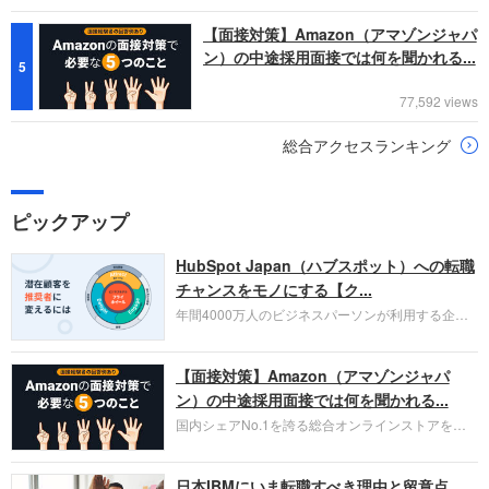
【面接対策】Amazon（アマゾンジャパ
ン）の中途採用面接では何を聞かれる...
5
77,592 views
総合アクセスランキング
ピックアップ
HubSpot Japan（ハブスポット）への転職
チャンスをモノにする【ク...
年間4000万人のビジネスパーソンが利用する企業
口コミサイト「キャリコネ」の転職エージェントが
お勧めするイチオシ企業をご紹介します。今回はク
【面接対策】Amazon（アマゾンジャパ
ラウド型CRMプラットフォームを提供する
HubSpot Japan（ハブスポット・ジャパン）株式会
ン）の中途採用面接では何を聞かれる...
社です。採用面接対策の企業研究にご活用くださ
国内シェアNo.1を誇る総合オンラインストアを運
い。
営し、クラウドサービス（AWS）や物流分野でも
圧倒的な存在感を持つAmazon。中途採用面接では
日本IBMにいま転職すべき理由と留意点
過去の具体的な業務成果やリーダーシップの発揮、