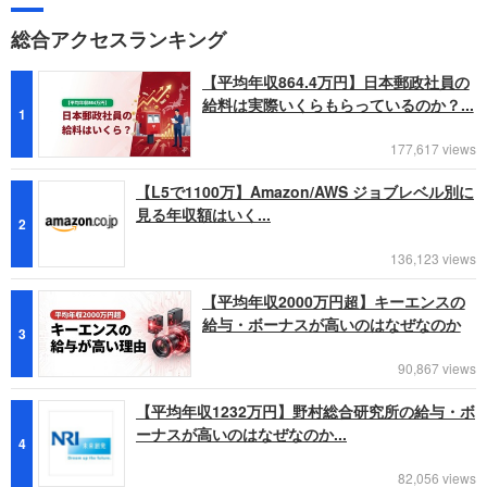
総合アクセスランキング
【平均年収864.4万円】日本郵政社員の
給料は実際いくらもらっているのか？...
1
177,617 views
【L5で1100万】Amazon/AWS ジョブレベル別に
見る年収額はいく...
2
136,123 views
【平均年収2000万円超】キーエンスの
給与・ボーナスが高いのはなぜなのか
3
90,867 views
【平均年収1232万円】野村総合研究所の給与・ボ
ーナスが高いのはなぜなのか...
4
82,056 views