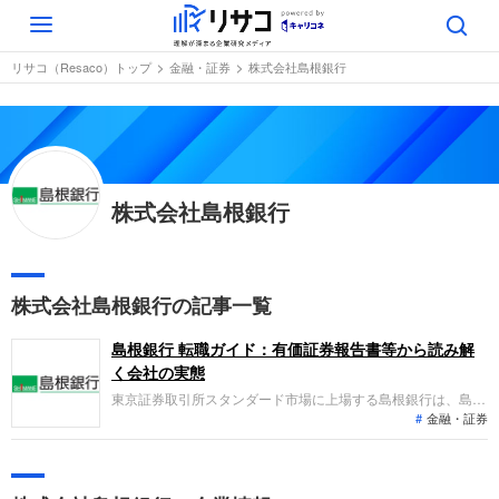
Toggle
navigation
リサコ（Resaco）トップ
金融・証券
株式会社島根銀行
株式会社島根銀行
株式会社島根銀行の記事一覧
島根銀行 転職ガイド：有価証券報告書等から読み解
く会社の実態
東京証券取引所スタンダード市場に上場する島根銀行は、島根
金融・証券
県と鳥取県を主な営業基盤とし、銀行業務を中心にリース業務
やクレジットカード業務などを展開しています。直近の業績
は、貸出金利息などの増加により増収となった一方、経費の増
加や貸倒引当金繰入額の増加が響き経常利益は減益となってい