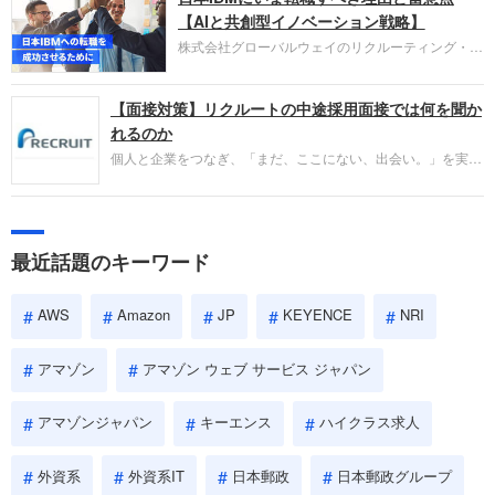
失敗からの学びが重視され、人間性やカルチャーフ
【AIと共創型イノベーション戦略】
ィットも評価対象となり、長期的に成長できる仲間
株式会社グローバルウェイのリクルーティング・パ
であるかを多角的に審査されます。
ートナー事業本部です。年間4000万人のビジネス
パーソンが利用する企業口コミサイト「キャリコ
【面接対策】リクルートの中途採用面接では何を聞か
ネ」の転職エージェントがお勧めするイチオシ企業
をご紹介します。今回は、大手外資系IT企業の日本
れるのか
IBMです。採用面接対策の企業研究にご活用くださ
個人と企業をつなぎ、「まだ、ここにない、出会い。」を実現
い。
するリクルートへの転職。中途採用面接は仕事への取り組み方
やこれまでの成果を具体的に問われるほか、「人間性」も評価
されます。即戦力として、一緒に仕事をする仲間として多角的
に評価されるので、事前にしっかり対策して転職を成功させま
最近話題のキーワード
しょう。
AWS
Amazon
JP
KEYENCE
NRI
アマゾン
アマゾン ウェブ サービス ジャパン
アマゾンジャパン
キーエンス
ハイクラス求人
外資系
外資系IT
日本郵政
日本郵政グループ