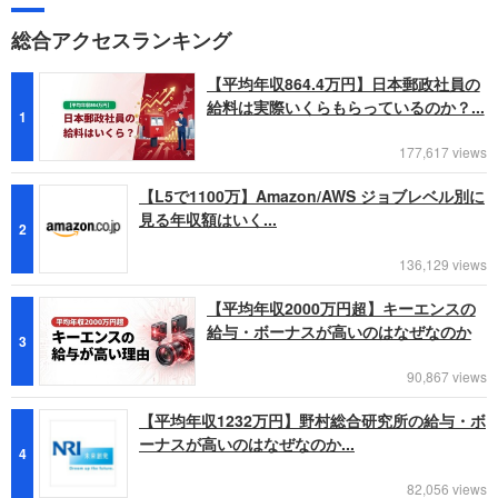
総合アクセスランキング
【平均年収864.4万円】日本郵政社員の
給料は実際いくらもらっているのか？...
1
177,617 views
【L5で1100万】Amazon/AWS ジョブレベル別に
見る年収額はいく...
2
136,129 views
【平均年収2000万円超】キーエンスの
給与・ボーナスが高いのはなぜなのか
3
90,867 views
【平均年収1232万円】野村総合研究所の給与・ボ
ーナスが高いのはなぜなのか...
4
82,056 views