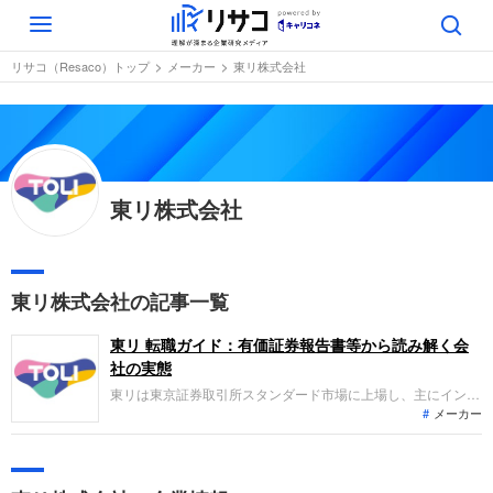
Toggle
navigation
リサコ（Resaco）トップ
メーカー
東リ株式会社
東リ株式会社
東リ株式会社の記事一覧
東リ 転職ガイド：有価証券報告書等から読み解く会
社の実態
東リは東京証券取引所スタンダード市場に上場し、主にインテ
メーカー
リア製品、グローバル展開、建材等の事業を展開する企業で
す。直近の業績では、主力のビニル系床材や壁装材の販売数量
増加などにより、売上高が前年を上回り、営業利益も増益とな
る増収増益を達成しました。堅調な需要を背景に成長を続けて