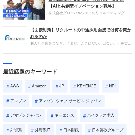
失敗からの学びが重視され、人間性やカルチャーフ
【AIと共創型イノベーション戦略】
ィットも評価対象となり、長期的に成長できる仲間
株式会社グローバルウェイのリクルーティング・パ
であるかを多角的に審査されます。
ートナー事業本部です。年間4000万人のビジネス
パーソンが利用する企業口コミサイト「キャリコ
【面接対策】リクルートの中途採用面接では何を聞か
ネ」の転職エージェントがお勧めするイチオシ企業
をご紹介します。今回は、大手外資系IT企業の日本
れるのか
IBMです。採用面接対策の企業研究にご活用くださ
個人と企業をつなぎ、「まだ、ここにない、出会い。」を実現
い。
するリクルートへの転職。中途採用面接は仕事への取り組み方
やこれまでの成果を具体的に問われるほか、「人間性」も評価
されます。即戦力として、一緒に仕事をする仲間として多角的
に評価されるので、事前にしっかり対策して転職を成功させま
最近話題のキーワード
しょう。
AWS
Amazon
JP
KEYENCE
NRI
アマゾン
アマゾン ウェブ サービス ジャパン
アマゾンジャパン
キーエンス
ハイクラス求人
外資系
外資系IT
日本郵政
日本郵政グループ