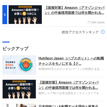
【面接対策】Amazon（アマゾンジャパ
ン）の中途採用面接では何を聞かれる...
5
77,594 views
総合アクセスランキング
ピックアップ
HubSpot Japan（ハブスポット）への転職
チャンスをモノにする【ク...
年間4000万人のビジネスパーソンが利用する企業
口コミサイト「キャリコネ」の転職エージェントが
お勧めするイチオシ企業をご紹介します。今回はク
【面接対策】Amazon（アマゾンジャパ
ラウド型CRMプラットフォームを提供する
HubSpot Japan（ハブスポット・ジャパン）株式会
ン）の中途採用面接では何を聞かれる...
社です。採用面接対策の企業研究にご活用くださ
国内シェアNo.1を誇る総合オンラインストアを運
い。
営し、クラウドサービス（AWS）や物流分野でも
圧倒的な存在感を持つAmazon。中途採用面接では
日本IBMにいま転職すべき理由と留意点
過去の具体的な業務成果やリーダーシップの発揮、