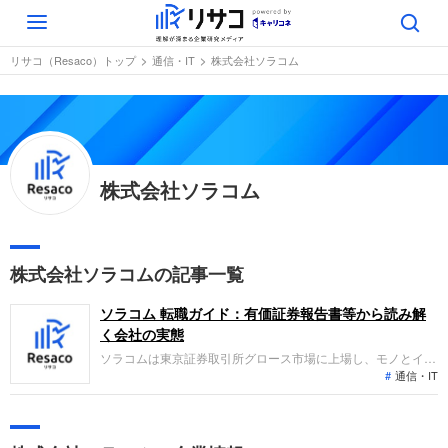
Toggle
navigation
リサコ（Resaco）トップ
通信・IT
株式会社ソラコム
株式会社ソラコム
株式会社ソラコムの記事一覧
ソラコム 転職ガイド：有価証券報告書等から読み解
く会社の実態
ソラコムは東京証券取引所グロース市場に上場し、モノとイン
通信・IT
ターネットをつなぐAI/IoTプラットフォーム事業を展開してい
ます。IoT通信回線やデータ保存・可視化などの機能をワンス
トップで提供し、国内外で利用を拡大しています。直近の業績
は、売上高が前期比で大きく伸長し、大幅な増収増益を達成し