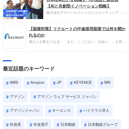
失敗からの学びが重視され、人間性やカルチャーフ
【AIと共創型イノベーション戦略】
ィットも評価対象となり、長期的に成長できる仲間
株式会社グローバルウェイのリクルーティング・パ
であるかを多角的に審査されます。
ートナー事業本部です。年間4000万人のビジネス
パーソンが利用する企業口コミサイト「キャリコ
【面接対策】リクルートの中途採用面接では何を聞か
ネ」の転職エージェントがお勧めするイチオシ企業
をご紹介します。今回は、大手外資系IT企業の日本
れるのか
IBMです。採用面接対策の企業研究にご活用くださ
個人と企業をつなぎ、「まだ、ここにない、出会い。」を実現
い。
するリクルートへの転職。中途採用面接は仕事への取り組み方
やこれまでの成果を具体的に問われるほか、「人間性」も評価
されます。即戦力として、一緒に仕事をする仲間として多角的
に評価されるので、事前にしっかり対策して転職を成功させま
最近話題のキーワード
しょう。
AWS
Amazon
JP
KEYENCE
NRI
アマゾン
アマゾン ウェブ サービス ジャパン
アマゾンジャパン
キーエンス
ハイクラス求人
外資系
外資系IT
日本郵政
日本郵政グループ