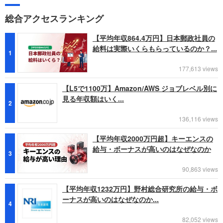
総合アクセスランキング
【平均年収864.4万円】日本郵政社員の
給料は実際いくらもらっているのか？...
1
177,613 views
【L5で1100万】Amazon/AWS ジョブレベル別に
見る年収額はいく...
2
136,116 views
【平均年収2000万円超】キーエンスの
給与・ボーナスが高いのはなぜなのか
3
90,863 views
【平均年収1232万円】野村総合研究所の給与・ボ
ーナスが高いのはなぜなのか...
4
82,052 views