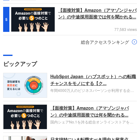
【面接対策】Amazon（アマゾンジャパ
ン）の中途採用面接では何を聞かれる...
5
77,583 views
総合アクセスランキング
ピックアップ
HubSpot Japan（ハブスポット）への転職
チャンスをモノにする【ク...
年間4000万人のビジネスパーソンが利用する企業
口コミサイト「キャリコネ」の転職エージェントが
お勧めするイチオシ企業をご紹介します。今回はク
【面接対策】Amazon（アマゾンジャパ
ラウド型CRMプラットフォームを提供する
HubSpot Japan（ハブスポット・ジャパン）株式会
ン）の中途採用面接では何を聞かれる...
社です。採用面接対策の企業研究にご活用くださ
国内シェアNo.1を誇る総合オンラインストアを運
い。
営し、クラウドサービス（AWS）や物流分野でも
圧倒的な存在感を持つAmazon。中途採用面接では
日本IBMにいま転職すべき理由と留意点
過去の具体的な業務成果やリーダーシップの発揮、