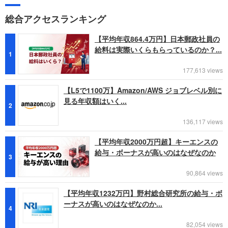
総合アクセスランキング
【平均年収864.4万円】日本郵政社員の
給料は実際いくらもらっているのか？...
1
177,613 views
【L5で1100万】Amazon/AWS ジョブレベル別に
見る年収額はいく...
2
136,117 views
【平均年収2000万円超】キーエンスの
給与・ボーナスが高いのはなぜなのか
3
90,864 views
【平均年収1232万円】野村総合研究所の給与・ボ
ーナスが高いのはなぜなのか...
4
82,054 views