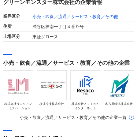
グリーンモンスター株式会社の企業情報
となりました。
小売・飲食／流通／サービス・教育／その他
業界区分
渋谷区神南一丁目４番９号
住所
東証グロース
上場区分
小売・飲食／流通／サービス・教育／その他の企業
株式会社リンクアン
横浜冷凍株式会社
株式会社ＡＬｉＮＫ
名古屋鉄道株式会社
ドモチベーション
インターネット
小売・飲食／流通／サービス・教育／その他の企業一覧