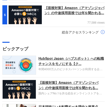
【面接対策】Amazon（アマゾンジャパ
ン）の中途採用面接では何を聞かれる...
5
77,586 views
総合アクセスランキング
ピックアップ
HubSpot Japan（ハブスポット）への転職
チャンスをモノにする【ク...
年間4000万人のビジネスパーソンが利用する企業
口コミサイト「キャリコネ」の転職エージェントが
お勧めするイチオシ企業をご紹介します。今回はク
【面接対策】Amazon（アマゾンジャパ
ラウド型CRMプラットフォームを提供する
HubSpot Japan（ハブスポット・ジャパン）株式会
ン）の中途採用面接では何を聞かれる...
社です。採用面接対策の企業研究にご活用くださ
国内シェアNo.1を誇る総合オンラインストアを運
い。
営し、クラウドサービス（AWS）や物流分野でも
圧倒的な存在感を持つAmazon。中途採用面接では
日本IBMにいま転職すべき理由と留意点
過去の具体的な業務成果やリーダーシップの発揮、