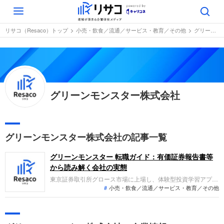
Toggle
navigation
リサコ（Resaco）トップ
小売・飲食／流通／サービス・教育／その他
グリーンモンスター株式会社
グリーンモンスター株式会社
グリーンモンスター株式会社の記事一覧
グリーンモンスター 転職ガイド：有価証券報告書等
から読み解く会社の実態
東京証券取引所グロース市場に上場し、体験型投資学習アプリ
小売・飲食／流通／サービス・教育／その他
の開発・運営を主力とする企業です。2025年6月期の連結業績
は、売上高が20.1億円（前期比2.5%増）と増収を確保しまし
たが、積極的な広告宣伝費や人件費の投下により、経常利益は
45.5%減、親会社株主に帰属する当期純利益は79.1%減の減益