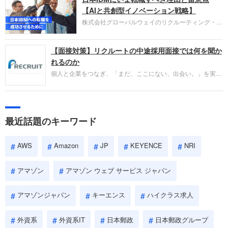
失敗からの学びが重視され、人間性やカルチャーフ
【AIと共創型イノベーション戦略】
ィットも評価対象となり、長期的に成長できる仲間
株式会社グローバルウェイのリクルーティング・パ
であるかを多角的に審査されます。
ートナー事業本部です。年間4000万人のビジネス
パーソンが利用する企業口コミサイト「キャリコ
【面接対策】リクルートの中途採用面接では何を聞か
ネ」の転職エージェントがお勧めするイチオシ企業
をご紹介します。今回は、大手外資系IT企業の日本
れるのか
IBMです。採用面接対策の企業研究にご活用くださ
個人と企業をつなぎ、「まだ、ここにない、出会い。」を実現
い。
するリクルートへの転職。中途採用面接は仕事への取り組み方
やこれまでの成果を具体的に問われるほか、「人間性」も評価
されます。即戦力として、一緒に仕事をする仲間として多角的
に評価されるので、事前にしっかり対策して転職を成功させま
最近話題のキーワード
しょう。
AWS
Amazon
JP
KEYENCE
NRI
アマゾン
アマゾン ウェブ サービス ジャパン
アマゾンジャパン
キーエンス
ハイクラス求人
外資系
外資系IT
日本郵政
日本郵政グループ