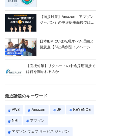
【ク...
【面接対策】Amazon（アマゾン
ジャパン）の中途採用面接では何
を聞かれる...
日本IBMにいま転職すべき理由と
留意点【AIと共創型イノベーショ
ン戦略】
【面接対策】リクルートの中途採用面接で
は何を聞かれるのか
最近話題のキーワード
AWS
Amazon
JP
KEYENCE
NRI
アマゾン
アマゾン ウェブ サービス ジャパン