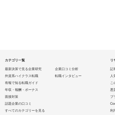
カテゴリ一覧
リ
最新決算で見る企業研究
企業口コミ分析
記
外資系ハイクラス転職
転職インタビュー
人
有報で知る転職ガイド
こ
年収・報酬・ボーナス
悪
面接対策
プ
話題企業の口コミ
C
すべてのカテゴリーを見る
利