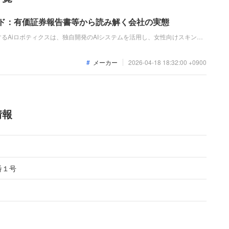
イド：有価証券報告書等から読み解く会社の実態
るAiロボティクスは、独自開発のAIシステムを活用し、女性向けスキンケ
ンド事業を主力としています。自社AIによる商品開発や広告運用の自動化に
直近の業績においても大幅な増収増益を達成しています。
メーカー
2026-04-18 18:32:00 +0900
情報
番１号