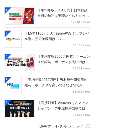
【平均年収864.4万円】日本郵政
1
社員の給料は実際いくらもらって
いるのか？...
177,612 views
【L5で1100万】Amazon/AWS ジョブレベ
2
ル別に見る年収額はいく...
136,115 views
【平均年収2000万円超】キーエン
3
スの給与・ボーナスが高いのはな
ぜなのか
90,863 views
【平均年収1232万円】野村総合研究所の
4
給与・ボーナスが高いのはなぜなのか...
82,052 views
【面接対策】Amazon（アマゾン
5
ジャパン）の中途採用面接では何
を聞かれる...
77,583 views
総合アクセスランキング