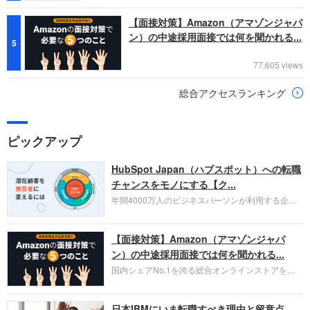
【面接対策】Amazon（アマゾンジャパ
ン）の中途採用面接では何を聞かれる...
5
77,605 views
総合アクセスランキング
ピックアップ
HubSpot Japan（ハブスポット）への転職
チャンスをモノにする【ク...
年間4000万人のビジネスパーソンが利用する企業
口コミサイト「キャリコネ」の転職エージェントが
お勧めするイチオシ企業をご紹介します。今回はク
【面接対策】Amazon（アマゾンジャパ
ラウド型CRMプラットフォームを提供する
HubSpot Japan（ハブスポット・ジャパン）株式会
ン）の中途採用面接では何を聞かれる...
社です。採用面接対策の企業研究にご活用くださ
国内シェアNo.1を誇る総合オンラインストアを運
い。
営し、クラウドサービス（AWS）や物流分野でも
圧倒的な存在感を持つAmazon。中途採用面接では
日本IBMにいま転職すべき理由と留意点
過去の具体的な業務成果やリーダーシップの発揮、