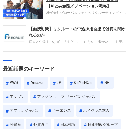
失敗からの学びが重視され、人間性やカルチャーフ
【AIと共創型イノベーション戦略】
ィットも評価対象となり、長期的に成長できる仲間
株式会社グローバルウェイのリクルーティング・パ
であるかを多角的に審査されます。
ートナー事業本部です。年間4000万人のビジネス
パーソンが利用する企業口コミサイト「キャリコ
【面接対策】リクルートの中途採用面接では何を聞か
ネ」の転職エージェントがお勧めするイチオシ企業
をご紹介します。今回は、大手外資系IT企業の日本
れるのか
IBMです。採用面接対策の企業研究にご活用くださ
個人と企業をつなぎ、「まだ、ここにない、出会い。」を実現
い。
するリクルートへの転職。中途採用面接は仕事への取り組み方
やこれまでの成果を具体的に問われるほか、「人間性」も評価
されます。即戦力として、一緒に仕事をする仲間として多角的
に評価されるので、事前にしっかり対策して転職を成功させま
最近話題のキーワード
しょう。
AWS
Amazon
JP
KEYENCE
NRI
アマゾン
アマゾン ウェブ サービス ジャパン
アマゾンジャパン
キーエンス
ハイクラス求人
外資系
外資系IT
日本郵政
日本郵政グループ