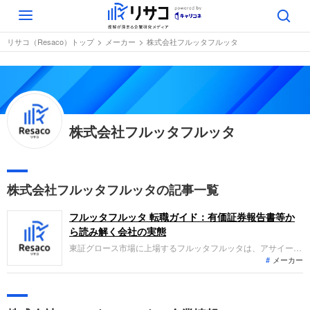
Toggle
navigation
リサコ（Resaco）トップ
メーカー
株式会社フルッタフルッタ
株式会社フルッタフルッタ
株式会社フルッタフルッタの記事一覧
フルッタフルッタ 転職ガイド：有価証券報告書等か
ら読み解く会社の実態
東証グロース市場に上場するフルッタフルッタは、アサイーを
メーカー
中心としたアマゾンフルーツの輸入・加工販売を主力事業とし
ています。直近の業績は、アサイーの国内需要拡大により売上
高は増収となった一方、中国等への海外展開に向けた戦略的在
庫投資により各利益は減益となりましたが黒字を継続していま