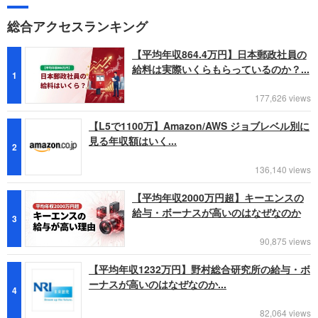
総合アクセスランキング
【平均年収864.4万円】日本郵政社員の
給料は実際いくらもらっているのか？...
1
177,626 views
【L5で1100万】Amazon/AWS ジョブレベル別に
見る年収額はいく...
2
136,140 views
【平均年収2000万円超】キーエンスの
給与・ボーナスが高いのはなぜなのか
3
90,875 views
【平均年収1232万円】野村総合研究所の給与・ボ
ーナスが高いのはなぜなのか...
4
82,064 views