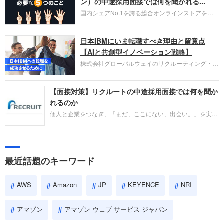
HubSpot Japan（ハブスポット・ジャパン）株式会
ン）の中途採用面接では何を聞かれる...
社です。採用面接対策の企業研究にご活用くださ
国内シェアNo.1を誇る総合オンラインストアを運
い。
営し、クラウドサービス（AWS）や物流分野でも
圧倒的な存在感を持つAmazon。中途採用面接では
日本IBMにいま転職すべき理由と留意点
過去の具体的な業務成果やリーダーシップの発揮、
失敗からの学びが重視され、人間性やカルチャーフ
【AIと共創型イノベーション戦略】
ィットも評価対象となり、長期的に成長できる仲間
株式会社グローバルウェイのリクルーティング・パ
であるかを多角的に審査されます。
ートナー事業本部です。年間4000万人のビジネス
パーソンが利用する企業口コミサイト「キャリコ
【面接対策】リクルートの中途採用面接では何を聞か
ネ」の転職エージェントがお勧めするイチオシ企業
をご紹介します。今回は、大手外資系IT企業の日本
れるのか
IBMです。採用面接対策の企業研究にご活用くださ
個人と企業をつなぎ、「まだ、ここにない、出会い。」を実現
い。
するリクルートへの転職。中途採用面接は仕事への取り組み方
やこれまでの成果を具体的に問われるほか、「人間性」も評価
されます。即戦力として、一緒に仕事をする仲間として多角的
に評価されるので、事前にしっかり対策して転職を成功させま
最近話題のキーワード
しょう。
AWS
Amazon
JP
KEYENCE
NRI
アマゾン
アマゾン ウェブ サービス ジャパン