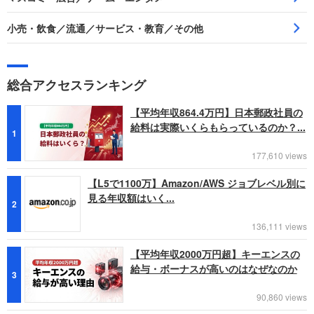
小売・飲食／流通／サービス・教育／その他
総合アクセスランキング
【平均年収864.4万円】日本郵政社員の
給料は実際いくらもらっているのか？...
1
177,610 views
【L5で1100万】Amazon/AWS ジョブレベル別に
見る年収額はいく...
2
136,111 views
【平均年収2000万円超】キーエンスの
給与・ボーナスが高いのはなぜなのか
3
90,860 views