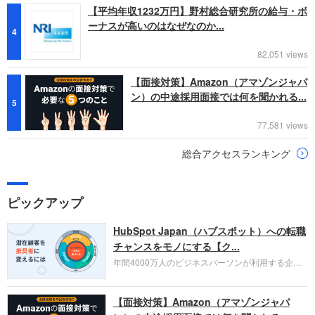
【平均年収1232万円】野村総合研究所の給与・ボ
ーナスが高いのはなぜなのか...
4
82,051 views
【面接対策】Amazon（アマゾンジャパ
ン）の中途採用面接では何を聞かれる...
5
77,581 views
総合アクセスランキング
ピックアップ
HubSpot Japan（ハブスポット）への転職
チャンスをモノにする【ク...
年間4000万人のビジネスパーソンが利用する企業
口コミサイト「キャリコネ」の転職エージェントが
お勧めするイチオシ企業をご紹介します。今回はク
【面接対策】Amazon（アマゾンジャパ
ラウド型CRMプラットフォームを提供する