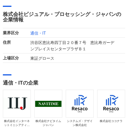
す。主力製品のデジタルアセットマネジメントシステム
「CIERTO」の提供等により、直近の業績は売上高13.7億円、
株式会社ビジュアル・プロセッシング・ジャパンの
経常利益2.5億円と増収増益のトレンドです。
企業情報
通信・IT
業界区分
渋谷区恵比寿四丁目２０番７号 恵比寿ガーデ
住所
ンプレイスセンタープラザＢ１
東証グロース
上場区分
通信・ITの企業
株式会社インターネ
株式会社ナビタイム
システムズ・デザイ
株式会社ココナラ
ットイニシアティブ
ジャパン
ン株式会社