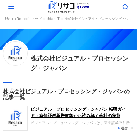
Toggle
navigation
リサコ（Resaco）トップ
通信・IT
株式会社ビジュアル・プロセッシング・ジャパン
株式会社ビジュアル・プロセッシン
グ・ジャパン
株式会社ビジュアル・プロセッシング・ジャパンの
記事一覧
ビジュアル・プロセッシング・ジャパン 転職ガイ
ド：有価証券報告書等から読み解く会社の実態
ビジュアル・プロセッシング・ジャパンは、東京証券取引所グ
通信・IT
ロース市場に上場し、企業の販促媒体やコンテンツの制作・管
理・配信を支援するDXソリューション事業を展開していま