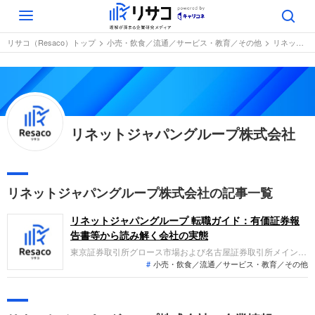
Toggle
navigation
リサコ（Resaco）トップ
小売・飲食／流通／サービス・教育／その他
リネットジャパングループ株式会社
リネットジャパングループ株式会社
リネットジャパングループ株式会社の記事一覧
リネットジャパングループ 転職ガイド：有価証券報
告書等から読み解く会社の実態
東京証券取引所グロース市場および名古屋証券取引所メイン市
小売・飲食／流通／サービス・教育／その他
場に上場しています。主要事業はリユース・リサイクル事業と
ソーシャルケア事業です。当連結会計年度の業績は、営業収益
が前期比10.8%減の減収となった一方、親会社株主に帰属する
当期純利益は黒字転換を果たし増益となりました。