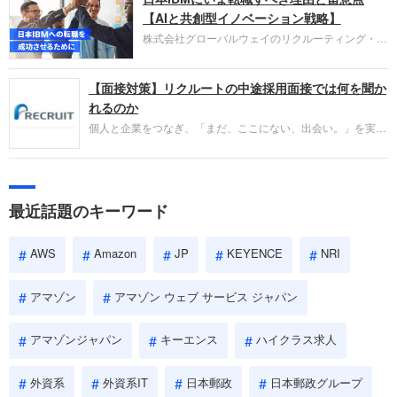
失敗からの学びが重視され、人間性やカルチャーフ
【AIと共創型イノベーション戦略】
ィットも評価対象となり、長期的に成長できる仲間
株式会社グローバルウェイのリクルーティング・パ
であるかを多角的に審査されます。
ートナー事業本部です。年間4000万人のビジネス
パーソンが利用する企業口コミサイト「キャリコ
【面接対策】リクルートの中途採用面接では何を聞か
ネ」の転職エージェントがお勧めするイチオシ企業
をご紹介します。今回は、大手外資系IT企業の日本
れるのか
IBMです。採用面接対策の企業研究にご活用くださ
個人と企業をつなぎ、「まだ、ここにない、出会い。」を実現
い。
するリクルートへの転職。中途採用面接は仕事への取り組み方
やこれまでの成果を具体的に問われるほか、「人間性」も評価
されます。即戦力として、一緒に仕事をする仲間として多角的
に評価されるので、事前にしっかり対策して転職を成功させま
最近話題のキーワード
しょう。
AWS
Amazon
JP
KEYENCE
NRI
アマゾン
アマゾン ウェブ サービス ジャパン
アマゾンジャパン
キーエンス
ハイクラス求人
外資系
外資系IT
日本郵政
日本郵政グループ