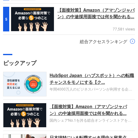
【面接対策】Amazon（アマゾンジャパ
ン）の中途採用面接では何を聞かれる...
5
77,581 views
総合アクセスランキング
ピックアップ
HubSpot Japan（ハブスポット）への転職
チャンスをモノにする【ク...
年間4000万人のビジネスパーソンが利用する企業
口コミサイト「キャリコネ」の転職エージェントが
お勧めするイチオシ企業をご紹介します。今回はク
【面接対策】Amazon（アマゾンジャパ
ラウド型CRMプラットフォームを提供する
HubSpot Japan（ハブスポット・ジャパン）株式会
ン）の中途採用面接では何を聞かれる...
社です。採用面接対策の企業研究にご活用くださ
国内シェアNo.1を誇る総合オンラインストアを運
い。
営し、クラウドサービス（AWS）や物流分野でも
圧倒的な存在感を持つAmazon。中途採用面接では
日本IBMにいま転職すべき理由と留意点
過去の具体的な業務成果やリーダーシップの発揮、