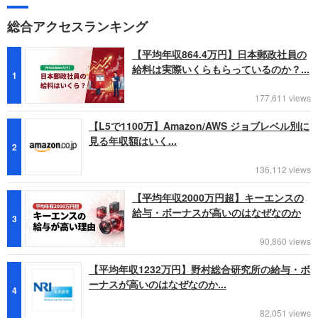
総合アクセスランキング
【平均年収864.4万円】日本郵政社員の
給料は実際いくらもらっているのか？...
1
177,611 views
【L5で1100万】Amazon/AWS ジョブレベル別に
見る年収額はいく...
2
136,112 views
【平均年収2000万円超】キーエンスの
給与・ボーナスが高いのはなぜなのか
3
90,860 views
【平均年収1232万円】野村総合研究所の給与・ボ
ーナスが高いのはなぜなのか...
4
82,051 views