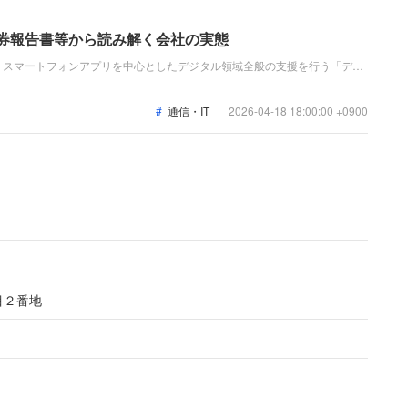
証券報告書等から読み解く会社の実態
、スマートフォンアプリを中心としたデジタル領域全般の支援を行う「デジ
。直近の業績は、売上高が前期比32.4%増の20.1億円、経常利益が同
増益を達成しました。
通信・IT
2026-04-18 18:00:00 +0900
目２番地