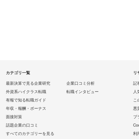
カテゴリ一覧
リ
最新決算で見る企業研究
企業口コミ分析
記
外資系ハイクラス転職
転職インタビュー
人
有報で知る転職ガイド
こ
年収・報酬・ボーナス
悪
面接対策
プ
話題企業の口コミ
C
すべてのカテゴリーを見る
利