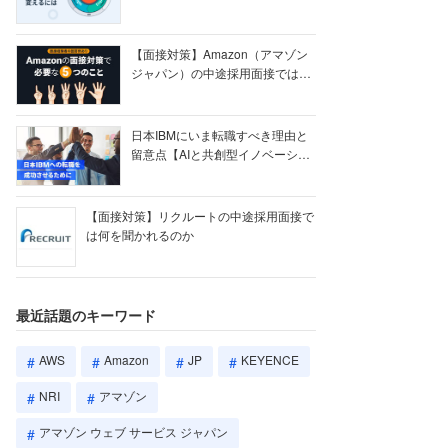
【ク...
【面接対策】Amazon（アマゾン
ジャパン）の中途採用面接では何
を聞かれる...
日本IBMにいま転職すべき理由と
留意点【AIと共創型イノベーショ
ン戦略】
【面接対策】リクルートの中途採用面接で
は何を聞かれるのか
最近話題のキーワード
AWS
Amazon
JP
KEYENCE
NRI
アマゾン
アマゾン ウェブ サービス ジャパン