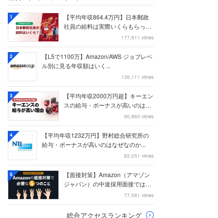
【平均年収864.4万円】日本郵政
1
社員の給料は実際いくらもらって
いるのか？...
177,611 views
【L5で1100万】Amazon/AWS ジョブレベ
2
ル別に見る年収額はいく...
136,111 views
【平均年収2000万円超】キーエン
3
スの給与・ボーナスが高いのはな
ぜなのか
90,860 views
【平均年収1232万円】野村総合研究所の
4
給与・ボーナスが高いのはなぜなのか...
82,051 views
【面接対策】Amazon（アマゾン
5
ジャパン）の中途採用面接では何
を聞かれる...
77,581 views
総合アクセスランキング