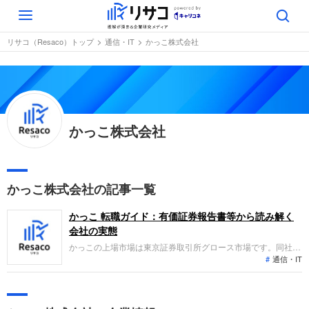
Toggle
navigation
リサコ（Resaco）トップ
通信・IT
かっこ株式会社
かっこ株式会社
かっこ株式会社の記事一覧
かっこ 転職ガイド：有価証券報告書等から読み解く
会社の実態
かっこの上場市場は東京証券取引所グロース市場です。同社は
通信・IT
データサイエンス技術をもとに、ＥＣ分野のオンライン決済に
おける不正検知サービス等のＳａａＳ型アルゴリズム提供事業
を展開しています。直近の業績トレンドは、主力の不正検知サ
ービスが牽引して増収となり、経常赤字および当期純赤字とも