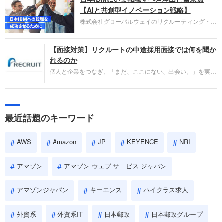
失敗からの学びが重視され、人間性やカルチャーフ
【AIと共創型イノベーション戦略】
ィットも評価対象となり、長期的に成長できる仲間
株式会社グローバルウェイのリクルーティング・パ
であるかを多角的に審査されます。
ートナー事業本部です。年間4000万人のビジネス
パーソンが利用する企業口コミサイト「キャリコ
【面接対策】リクルートの中途採用面接では何を聞か
ネ」の転職エージェントがお勧めするイチオシ企業
をご紹介します。今回は、大手外資系IT企業の日本
れるのか
IBMです。採用面接対策の企業研究にご活用くださ
個人と企業をつなぎ、「まだ、ここにない、出会い。」を実現
い。
するリクルートへの転職。中途採用面接は仕事への取り組み方
やこれまでの成果を具体的に問われるほか、「人間性」も評価
されます。即戦力として、一緒に仕事をする仲間として多角的
に評価されるので、事前にしっかり対策して転職を成功させま
最近話題のキーワード
しょう。
AWS
Amazon
JP
KEYENCE
NRI
アマゾン
アマゾン ウェブ サービス ジャパン
アマゾンジャパン
キーエンス
ハイクラス求人
外資系
外資系IT
日本郵政
日本郵政グループ