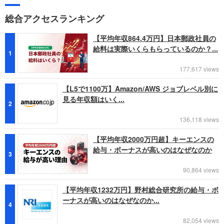
総合アクセスランキング
【平均年収864.4万円】日本郵政社員の
給料は実際いくらもらっているのか？...
1
177,617 views
【L5で1100万】Amazon/AWS ジョブレベル別に
見る年収額はいく...
2
136,118 views
【平均年収2000万円超】キーエンスの
給与・ボーナスが高いのはなぜなのか
3
90,864 views
【平均年収1232万円】野村総合研究所の給与・ボ
ーナスが高いのはなぜなのか...
4
82,054 views