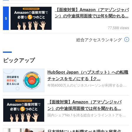
【面接対策】Amazon（アマゾンジャパ
ン）の中途採用面接では何を聞かれる...
5
77,588 views
総合アクセスランキング
ピックアップ
HubSpot Japan（ハブスポット）への転職
チャンスをモノにする【ク...
年間4000万人のビジネスパーソンが利用する企業
口コミサイト「キャリコネ」の転職エージェントが
お勧めするイチオシ企業をご紹介します。今回はク
【面接対策】Amazon（アマゾンジャパ
ラウド型CRMプラットフォームを提供する
HubSpot Japan（ハブスポット・ジャパン）株式会
ン）の中途採用面接では何を聞かれる...
社です。採用面接対策の企業研究にご活用くださ
国内シェアNo.1を誇る総合オンラインストアを運
い。
営し、クラウドサービス（AWS）や物流分野でも
圧倒的な存在感を持つAmazon。中途採用面接では
日本IBMにいま転職すべき理由と留意点
過去の具体的な業務成果やリーダーシップの発揮、