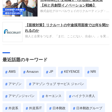
失敗からの学びが重視され、人間性やカルチャーフ
【AIと共創型イノベーション戦略】
ィットも評価対象となり、長期的に成長できる仲間
株式会社グローバルウェイのリクルーティング・パ
であるかを多角的に審査されます。
ートナー事業本部です。年間4000万人のビジネス
パーソンが利用する企業口コミサイト「キャリコ
【面接対策】リクルートの中途採用面接では何を聞か
ネ」の転職エージェントがお勧めするイチオシ企業
をご紹介します。今回は、大手外資系IT企業の日本
れるのか
IBMです。採用面接対策の企業研究にご活用くださ
個人と企業をつなぎ、「まだ、ここにない、出会い。」を実現
い。
するリクルートへの転職。中途採用面接は仕事への取り組み方
やこれまでの成果を具体的に問われるほか、「人間性」も評価
されます。即戦力として、一緒に仕事をする仲間として多角的
に評価されるので、事前にしっかり対策して転職を成功させま
最近話題のキーワード
しょう。
AWS
Amazon
JP
KEYENCE
NRI
アマゾン
アマゾン ウェブ サービス ジャパン
アマゾンジャパン
キーエンス
ハイクラス求人
外資系
外資系IT
日本郵政
日本郵政グループ