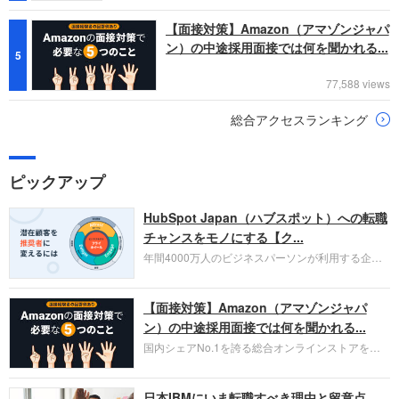
【面接対策】Amazon（アマゾンジャパ
ン）の中途採用面接では何を聞かれる...
5
77,588 views
総合アクセスランキング
ピックアップ
HubSpot Japan（ハブスポット）への転職
チャンスをモノにする【ク...
年間4000万人のビジネスパーソンが利用する企業
口コミサイト「キャリコネ」の転職エージェントが
お勧めするイチオシ企業をご紹介します。今回はク
【面接対策】Amazon（アマゾンジャパ
ラウド型CRMプラットフォームを提供する
HubSpot Japan（ハブスポット・ジャパン）株式会
ン）の中途採用面接では何を聞かれる...
社です。採用面接対策の企業研究にご活用くださ
国内シェアNo.1を誇る総合オンラインストアを運
い。
営し、クラウドサービス（AWS）や物流分野でも
圧倒的な存在感を持つAmazon。中途採用面接では
日本IBMにいま転職すべき理由と留意点
過去の具体的な業務成果やリーダーシップの発揮、