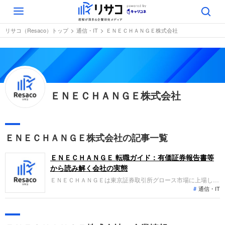
Toggle
navigation
リサコ（Resaco）トップ
通信・IT
ＥＮＥＣＨＡＮＧＥ株式会社
ＥＮＥＣＨＡＮＧＥ株式会社
ＥＮＥＣＨＡＮＧＥ株式会社の記事一覧
ＥＮＥＣＨＡＮＧＥ 転職ガイド：有価証券報告書等
から読み解く会社の実態
ＥＮＥＣＨＡＮＧＥは東京証券取引所グロース市場に上場し、
通信・IT
エネルギー流通プラットフォーム事業を展開しています。消費
者向けの電力切替支援や、エネルギー事業者向けのデジタルソ
リューション開発が主力です。直近の業績では、ストック型収
益の積み上げやコスト管理の徹底により、最終黒字への転換を