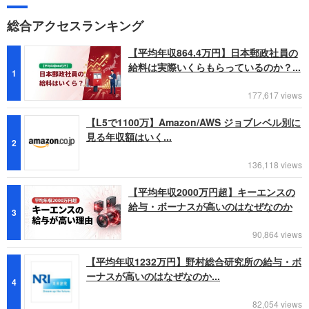
総合アクセスランキング
【平均年収864.4万円】日本郵政社員の
給料は実際いくらもらっているのか？...
1
177,617 views
【L5で1100万】Amazon/AWS ジョブレベル別に
見る年収額はいく...
2
136,118 views
【平均年収2000万円超】キーエンスの
給与・ボーナスが高いのはなぜなのか
3
90,864 views
【平均年収1232万円】野村総合研究所の給与・ボ
ーナスが高いのはなぜなのか...
4
82,054 views