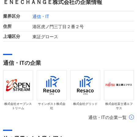
ＥＮＥＣＨＡＮＧＥ株式会社の企業情報
達成しています。
通信・IT
業界区分
港区虎ノ門三丁目２番２号
住所
東証グロース
上場区分
通信・ITの企業
株式会社オープンス
サインポスト株式会
株式会社グリッド
株式会社富士通エフ
トリーム
社
サス
通信・ITの企業一覧