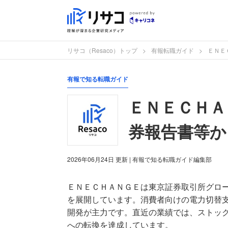
リサコ（Resaco）トップ
有報転職ガイド
ＥＮＥ
有報で知る転職ガイド
ＥＮＥＣＨＡ
券報告書等か
2026年06月24日
更新
| 有報で知る転職ガイド編集部
ＥＮＥＣＨＡＮＧＥは東京証券取引所グロ
を展開しています。消費者向けの電力切替
開発が主力です。直近の業績では、ストッ
への転換を達成しています。