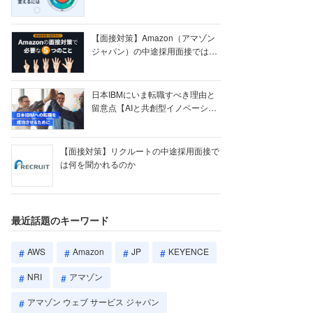
【ク...
【面接対策】Amazon（アマゾン
ジャパン）の中途採用面接では何
を聞かれる...
日本IBMにいま転職すべき理由と
留意点【AIと共創型イノベーショ
ン戦略】
【面接対策】リクルートの中途採用面接で
は何を聞かれるのか
最近話題のキーワード
AWS
Amazon
JP
KEYENCE
NRI
アマゾン
アマゾン ウェブ サービス ジャパン