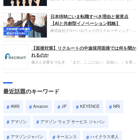
い。
営し、クラウドサービス（AWS）や物流分野でも
圧倒的な存在感を持つAmazon。中途採用面接では
日本IBMにいま転職すべき理由と留意点
過去の具体的な業務成果やリーダーシップの発揮、
失敗からの学びが重視され、人間性やカルチャーフ
【AIと共創型イノベーション戦略】
ィットも評価対象となり、長期的に成長できる仲間
株式会社グローバルウェイのリクルーティング・パ
であるかを多角的に審査されます。
ートナー事業本部です。年間4000万人のビジネス
パーソンが利用する企業口コミサイト「キャリコ
【面接対策】リクルートの中途採用面接では何を聞か
ネ」の転職エージェントがお勧めするイチオシ企業
をご紹介します。今回は、大手外資系IT企業の日本
れるのか
IBMです。採用面接対策の企業研究にご活用くださ
個人と企業をつなぎ、「まだ、ここにない、出会い。」を実現
い。
するリクルートへの転職。中途採用面接は仕事への取り組み方
やこれまでの成果を具体的に問われるほか、「人間性」も評価
されます。即戦力として、一緒に仕事をする仲間として多角的
に評価されるので、事前にしっかり対策して転職を成功させま
最近話題のキーワード
しょう。
AWS
Amazon
JP
KEYENCE
NRI
アマゾン
アマゾン ウェブ サービス ジャパン
アマゾンジャパン
キーエンス
ハイクラス求人