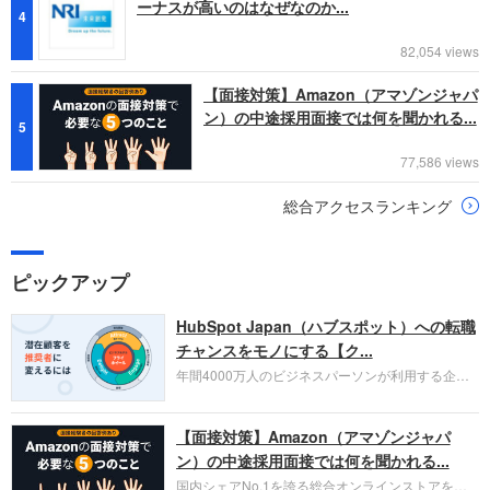
ーナスが高いのはなぜなのか...
4
82,054 views
【面接対策】Amazon（アマゾンジャパ
ン）の中途採用面接では何を聞かれる...
5
77,586 views
総合アクセスランキング
ピックアップ
HubSpot Japan（ハブスポット）への転職
チャンスをモノにする【ク...
年間4000万人のビジネスパーソンが利用する企業
口コミサイト「キャリコネ」の転職エージェントが
お勧めするイチオシ企業をご紹介します。今回はク
【面接対策】Amazon（アマゾンジャパ
ラウド型CRMプラットフォームを提供する
HubSpot Japan（ハブスポット・ジャパン）株式会
ン）の中途採用面接では何を聞かれる...
社です。採用面接対策の企業研究にご活用くださ
国内シェアNo.1を誇る総合オンラインストアを運