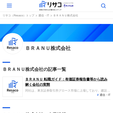
Toggle
navigation
リサコ（Resaco）トップ
通信・IT
ＢＲＡＮＵ株式会社
ＢＲＡＮＵ株式会社
ＢＲＡＮＵ株式会社の記事一覧
ＢＲＡＮＵ 転職ガイド：有価証券報告書等から読み
解く会社の実態
同社は、東京証券取引所グロース市場に上場しており、建設
通信・IT
DXプラットフォーム事業を展開しています。直近の決算で
は、マッチングメディアや統合型ビジネスツールの利用拡大に
より、売上高は前期比50.3％増、営業利益は同231.0％増と大
幅な増収増益を達成しました。