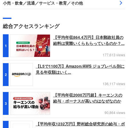
小売・飲食／流通／サービス・教育／その他
総合アクセスランキング
【平均年収864.4万円】日本郵政社員の
給料は実際いくらもらっているのか？...
1
177,613 views
【L5で1100万】Amazon/AWS ジョブレベル別に
見る年収額はいく...
2
136,117 views
【平均年収2000万円超】キーエンスの
給与・ボーナスが高いのはなぜなのか
3
90,864 views
【平均年収1232万円】野村総合研究所の給与・ボ