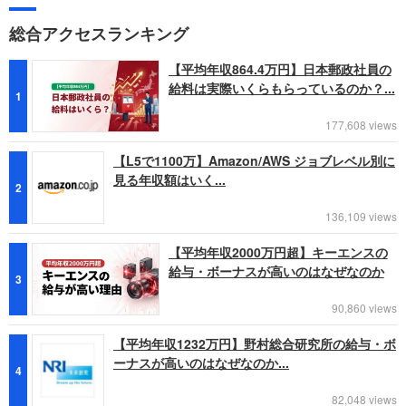
総合アクセスランキング
【平均年収864.4万円】日本郵政社員の
給料は実際いくらもらっているのか？...
1
177,608 views
【L5で1100万】Amazon/AWS ジョブレベル別に
見る年収額はいく...
2
136,109 views
【平均年収2000万円超】キーエンスの
給与・ボーナスが高いのはなぜなのか
3
90,860 views
【平均年収1232万円】野村総合研究所の給与・ボ
ーナスが高いのはなぜなのか...
4
82,048 views