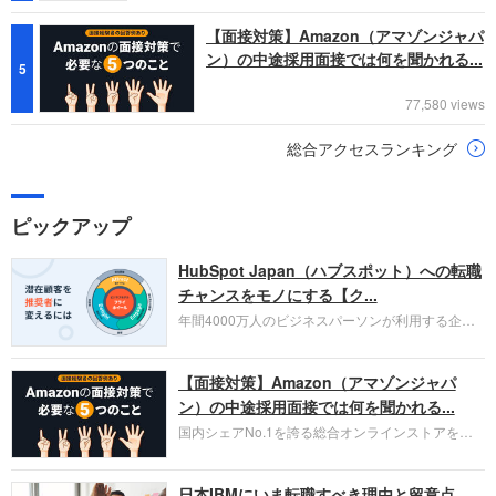
【面接対策】Amazon（アマゾンジャパ
ン）の中途採用面接では何を聞かれる...
5
77,580 views
総合アクセスランキング
ピックアップ
HubSpot Japan（ハブスポット）への転職
チャンスをモノにする【ク...
年間4000万人のビジネスパーソンが利用する企業
口コミサイト「キャリコネ」の転職エージェントが
お勧めするイチオシ企業をご紹介します。今回はク
【面接対策】Amazon（アマゾンジャパ
ラウド型CRMプラットフォームを提供する
HubSpot Japan（ハブスポット・ジャパン）株式会
ン）の中途採用面接では何を聞かれる...
社です。採用面接対策の企業研究にご活用くださ
国内シェアNo.1を誇る総合オンラインストアを運
い。
営し、クラウドサービス（AWS）や物流分野でも
圧倒的な存在感を持つAmazon。中途採用面接では
日本IBMにいま転職すべき理由と留意点
過去の具体的な業務成果やリーダーシップの発揮、