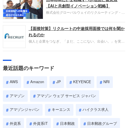
失敗からの学びが重視され、人間性やカルチャーフ
【AIと共創型イノベーション戦略】
ィットも評価対象となり、長期的に成長できる仲間
株式会社グローバルウェイのリクルーティング・パ
であるかを多角的に審査されます。
ートナー事業本部です。年間4000万人のビジネス
パーソンが利用する企業口コミサイト「キャリコ
【面接対策】リクルートの中途採用面接では何を聞か
ネ」の転職エージェントがお勧めするイチオシ企業
をご紹介します。今回は、大手外資系IT企業の日本
れるのか
IBMです。採用面接対策の企業研究にご活用くださ
個人と企業をつなぎ、「まだ、ここにない、出会い。」を実現
い。
するリクルートへの転職。中途採用面接は仕事への取り組み方
やこれまでの成果を具体的に問われるほか、「人間性」も評価
されます。即戦力として、一緒に仕事をする仲間として多角的
に評価されるので、事前にしっかり対策して転職を成功させま
最近話題のキーワード
しょう。
AWS
Amazon
JP
KEYENCE
NRI
アマゾン
アマゾン ウェブ サービス ジャパン
アマゾンジャパン
キーエンス
ハイクラス求人
外資系
外資系IT
日本郵政
日本郵政グループ