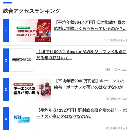
総合アクセスランキング
【平均年収864.4万円】日本郵政社員の
給料は実際いくらもらっているのか？...
1
177,608 views
【L5で1100万】Amazon/AWS ジョブレベル別に
見る年収額はいく...
2
136,110 views
【平均年収2000万円超】キーエンスの
給与・ボーナスが高いのはなぜなのか
3
90,860 views
【平均年収1232万円】野村総合研究所の給与・ボ
ーナスが高いのはなぜなのか...
4
82,048 views