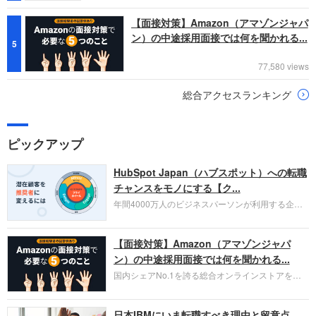
【面接対策】Amazon（アマゾンジャパ
ン）の中途採用面接では何を聞かれる...
5
77,580 views
総合アクセスランキング
ピックアップ
HubSpot Japan（ハブスポット）への転職
チャンスをモノにする【ク...
年間4000万人のビジネスパーソンが利用する企業
口コミサイト「キャリコネ」の転職エージェントが
お勧めするイチオシ企業をご紹介します。今回はク
【面接対策】Amazon（アマゾンジャパ
ラウド型CRMプラットフォームを提供する
HubSpot Japan（ハブスポット・ジャパン）株式会
ン）の中途採用面接では何を聞かれる...
社です。採用面接対策の企業研究にご活用くださ
国内シェアNo.1を誇る総合オンラインストアを運
い。
営し、クラウドサービス（AWS）や物流分野でも
圧倒的な存在感を持つAmazon。中途採用面接では
日本IBMにいま転職すべき理由と留意点
過去の具体的な業務成果やリーダーシップの発揮、