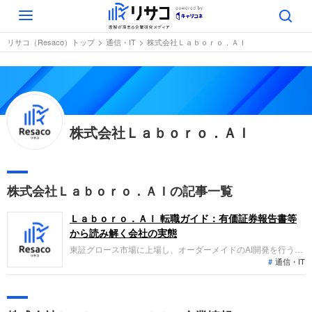
Toggle
navigation
リサコ（Resaco）トップ
通信・IT
株式会社Ｌａｂｏｒｏ．ＡＩ
株式会社Ｌａｂｏｒｏ．ＡＩ
株式会社Ｌａｂｏｒｏ．ＡＩの記事一覧
Ｌａｂｏｒｏ．ＡＩ 転職ガイド：有価証券報告書等
から読み解く会社の実態
東証グロース市場に上場し、オーダーメイドのAI開発を行う
通信・IT
「カスタムAIソリューション事業」と「システム開発事業」を
展開しています。第10期より連結決算へ移行し、売上高は19.0
億円、経常利益は1.7億円となりました。AI技術とビジネスを
つなぎ、企業の構造転換を支援する事業拡大フェーズにありま