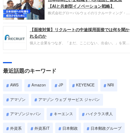
失敗からの学びが重視され、人間性やカルチャーフ
【AIと共創型イノベーション戦略】
ィットも評価対象となり、長期的に成長できる仲間
株式会社グローバルウェイのリクルーティング・パ
であるかを多角的に審査されます。
ートナー事業本部です。年間4000万人のビジネス
パーソンが利用する企業口コミサイト「キャリコ
【面接対策】リクルートの中途採用面接では何を聞か
ネ」の転職エージェントがお勧めするイチオシ企業
をご紹介します。今回は、大手外資系IT企業の日本
れるのか
IBMです。採用面接対策の企業研究にご活用くださ
個人と企業をつなぎ、「まだ、ここにない、出会い。」を実現
い。
するリクルートへの転職。中途採用面接は仕事への取り組み方
やこれまでの成果を具体的に問われるほか、「人間性」も評価
されます。即戦力として、一緒に仕事をする仲間として多角的
に評価されるので、事前にしっかり対策して転職を成功させま
最近話題のキーワード
しょう。
AWS
Amazon
JP
KEYENCE
NRI
アマゾン
アマゾン ウェブ サービス ジャパン
アマゾンジャパン
キーエンス
ハイクラス求人
外資系
外資系IT
日本郵政
日本郵政グループ