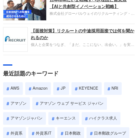
失敗からの学びが重視され、人間性やカルチャーフ
【AIと共創型イノベーション戦略】
ィットも評価対象となり、長期的に成長できる仲間
株式会社グローバルウェイのリクルーティング・パ
であるかを多角的に審査されます。
ートナー事業本部です。年間4000万人のビジネス
パーソンが利用する企業口コミサイト「キャリコ
【面接対策】リクルートの中途採用面接では何を聞か
ネ」の転職エージェントがお勧めするイチオシ企業
をご紹介します。今回は、大手外資系IT企業の日本
れるのか
IBMです。採用面接対策の企業研究にご活用くださ
個人と企業をつなぎ、「まだ、ここにない、出会い。」を実現
い。
するリクルートへの転職。中途採用面接は仕事への取り組み方
やこれまでの成果を具体的に問われるほか、「人間性」も評価
されます。即戦力として、一緒に仕事をする仲間として多角的
に評価されるので、事前にしっかり対策して転職を成功させま
最近話題のキーワード
しょう。
AWS
Amazon
JP
KEYENCE
NRI
アマゾン
アマゾン ウェブ サービス ジャパン
アマゾンジャパン
キーエンス
ハイクラス求人
外資系
外資系IT
日本郵政
日本郵政グループ