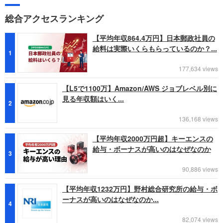
総合アクセスランキング
【平均年収864.4万円】日本郵政社員の
給料は実際いくらもらっているのか？...
1
177,634 views
【L5で1100万】Amazon/AWS ジョブレベル別に
見る年収額はいく...
2
136,168 views
【平均年収2000万円超】キーエンスの
給与・ボーナスが高いのはなぜなのか
3
90,886 views
【平均年収1232万円】野村総合研究所の給与・ボ
ーナスが高いのはなぜなのか...
4
82,074 views