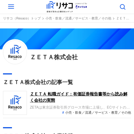
Toggle
navigation
リサコ（Resaco）トップ
小売・飲食／流通／サービス・教育／その他
ＺＥＴＡ株式会社
ＺＥＴＡ株式会社
ＺＥＴＡ株式会社の記事一覧
ＺＥＴＡ 転職ガイド：有価証券報告書等から読み解
く会社の実態
ZETAは東京証券取引所グロース市場に上場し、ECサイトの商
小売・飲食／流通／サービス・教育／その他
品検索を中核とするCXソリューションの提供を主力事業とし
ています。直近の業績では、リテールメディア広告の伸びなど
により受注が堅調に推移し、売上高が大幅に増加するとともに
営業利益も過去最高を達成するなど、大幅な増収増益を実現し