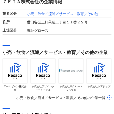
ＺＥＴＡ株式会社の企業情報
ています。
小売・飲食／流通／サービス・教育／その他
業界区分
世田谷区三軒茶屋二丁目１１番２２号
住所
東証グロース
上場区分
小売・飲食／流通／サービス・教育／その他の企業
アールビバン株式会
株式会社アソインタ
株式会社リクルート
株式会社レアジョブ
社
ーナショナル
ジョブズ
小売・飲食／流通／サービス・教育／その他の企業一覧