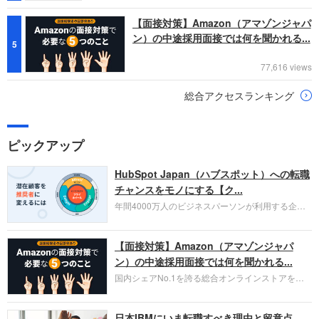
【面接対策】Amazon（アマゾンジャパ
ン）の中途採用面接では何を聞かれる...
5
77,616 views
総合アクセスランキング
ピックアップ
HubSpot Japan（ハブスポット）への転職
チャンスをモノにする【ク...
年間4000万人のビジネスパーソンが利用する企業
口コミサイト「キャリコネ」の転職エージェントが
お勧めするイチオシ企業をご紹介します。今回はク
【面接対策】Amazon（アマゾンジャパ
ラウド型CRMプラットフォームを提供する
HubSpot Japan（ハブスポット・ジャパン）株式会
ン）の中途採用面接では何を聞かれる...
社です。採用面接対策の企業研究にご活用くださ
国内シェアNo.1を誇る総合オンラインストアを運
い。
営し、クラウドサービス（AWS）や物流分野でも
圧倒的な存在感を持つAmazon。中途採用面接では
日本IBMにいま転職すべき理由と留意点
過去の具体的な業務成果やリーダーシップの発揮、