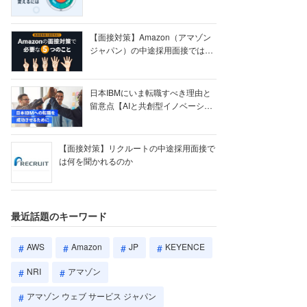
【ク...
【面接対策】Amazon（アマゾン
ジャパン）の中途採用面接では何
を聞かれる...
日本IBMにいま転職すべき理由と
留意点【AIと共創型イノベーショ
ン戦略】
【面接対策】リクルートの中途採用面接で
は何を聞かれるのか
最近話題のキーワード
AWS
Amazon
JP
KEYENCE
NRI
アマゾン
アマゾン ウェブ サービス ジャパン