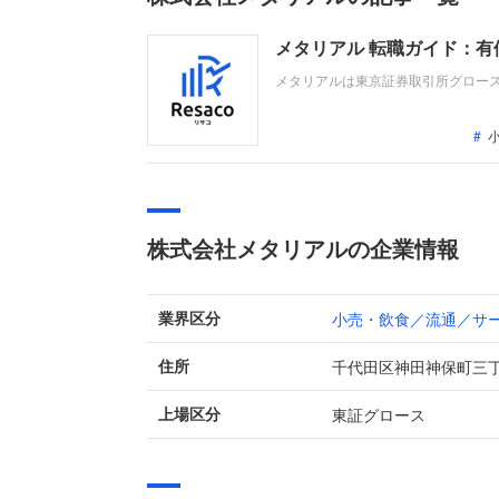
メタリアル 転職ガイド：
メタリアルは東京証券取引所グロース
どを展開しています。最新の有価証券
売上高は45億円（前年同期比9.9％
株式会社メタリアルの企業情報
小売・飲食／流通／サ
業界区分
千代田区神田神保町三
住所
東証グロース
上場区分