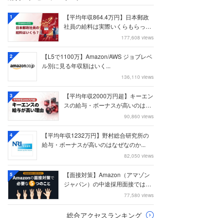
【平均年収864.4万円】日本郵政
1
社員の給料は実際いくらもらって
いるのか？...
177,608 views
【L5で1100万】Amazon/AWS ジョブレベ
2
ル別に見る年収額はいく...
136,110 views
【平均年収2000万円超】キーエン
3
スの給与・ボーナスが高いのはな
ぜなのか
90,860 views
【平均年収1232万円】野村総合研究所の
4
給与・ボーナスが高いのはなぜなのか...
82,050 views
【面接対策】Amazon（アマゾン
5
ジャパン）の中途採用面接では何
を聞かれる...
77,580 views
総合アクセスランキング