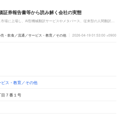
有価証券報告書等から読み解く会社の実態
市場に上場し、AI型機械翻訳サービスやメタバース、従来型の人間翻訳な
報告書によると、AI領域への戦略的投資や新規子会社の貢献により、連結
増）、営業利益は2億円（同82.4％増）と増収増益を達成しています。
小売・飲食／流通／サービス・教育／その他
2026-04-19 01:53:00 +0900
ービス・教育／その他
丁目７番１号