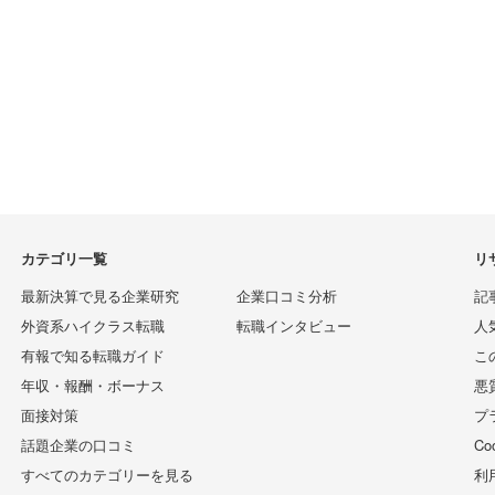
カテゴリ一覧
リ
最新決算で見る企業研究
企業口コミ分析
記
外資系ハイクラス転職
転職インタビュー
人
有報で知る転職ガイド
こ
年収・報酬・ボーナス
悪
面接対策
プ
話題企業の口コミ
C
すべてのカテゴリーを見る
利