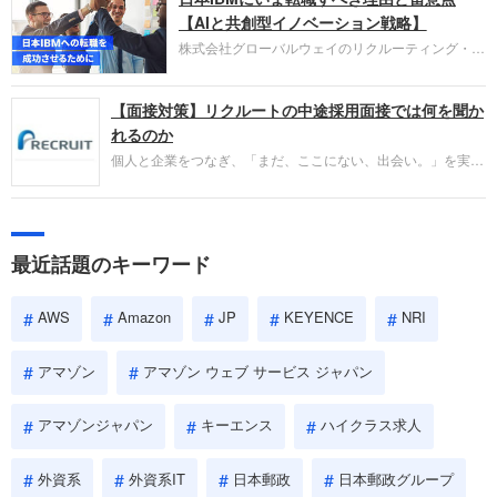
失敗からの学びが重視され、人間性やカルチャーフ
【AIと共創型イノベーション戦略】
ィットも評価対象となり、長期的に成長できる仲間
株式会社グローバルウェイのリクルーティング・パ
であるかを多角的に審査されます。
ートナー事業本部です。年間4000万人のビジネス
パーソンが利用する企業口コミサイト「キャリコ
【面接対策】リクルートの中途採用面接では何を聞か
ネ」の転職エージェントがお勧めするイチオシ企業
をご紹介します。今回は、大手外資系IT企業の日本
れるのか
IBMです。採用面接対策の企業研究にご活用くださ
個人と企業をつなぎ、「まだ、ここにない、出会い。」を実現
い。
するリクルートへの転職。中途採用面接は仕事への取り組み方
やこれまでの成果を具体的に問われるほか、「人間性」も評価
されます。即戦力として、一緒に仕事をする仲間として多角的
に評価されるので、事前にしっかり対策して転職を成功させま
最近話題のキーワード
しょう。
AWS
Amazon
JP
KEYENCE
NRI
アマゾン
アマゾン ウェブ サービス ジャパン
アマゾンジャパン
キーエンス
ハイクラス求人
外資系
外資系IT
日本郵政
日本郵政グループ