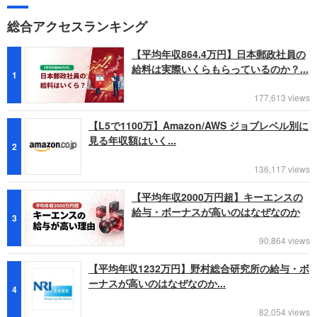
総合アクセスランキング
【平均年収864.4万円】日本郵政社員の
給料は実際いくらもらっているのか？...
1
177,613 views
【L5で1100万】Amazon/AWS ジョブレベル別に
見る年収額はいく...
2
136,117 views
【平均年収2000万円超】キーエンスの
給与・ボーナスが高いのはなぜなのか
3
90,864 views
【平均年収1232万円】野村総合研究所の給与・ボ
ーナスが高いのはなぜなのか...
4
82,054 views