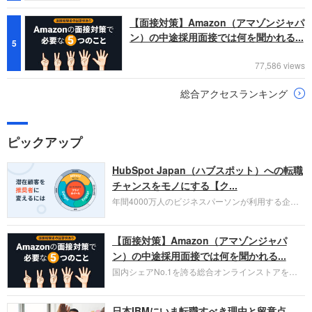
【面接対策】Amazon（アマゾンジャパ
ン）の中途採用面接では何を聞かれる...
5
77,586 views
総合アクセスランキング
ピックアップ
HubSpot Japan（ハブスポット）への転職
チャンスをモノにする【ク...
年間4000万人のビジネスパーソンが利用する企業
口コミサイト「キャリコネ」の転職エージェントが
お勧めするイチオシ企業をご紹介します。今回はク
【面接対策】Amazon（アマゾンジャパ
ラウド型CRMプラットフォームを提供する
HubSpot Japan（ハブスポット・ジャパン）株式会
ン）の中途採用面接では何を聞かれる...
社です。採用面接対策の企業研究にご活用くださ
国内シェアNo.1を誇る総合オンラインストアを運
い。
営し、クラウドサービス（AWS）や物流分野でも
圧倒的な存在感を持つAmazon。中途採用面接では
日本IBMにいま転職すべき理由と留意点
過去の具体的な業務成果やリーダーシップの発揮、