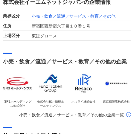
株式会社イーエムネットジャパンの企業情報
います。
小売・飲食／流通／サービス・教育／その他
業界区分
新宿区西新宿六丁目１０番１号
住所
東証グロース
上場区分
小売・飲食／流通／サービス・教育／その他の企業
SRSホールディング
株式会社船井総研ホ
ホウライ株式会社
東京都競馬株式会社
ス株式会社
ールディングス
小売・飲食／流通／サービス・教育／その他の企業一覧