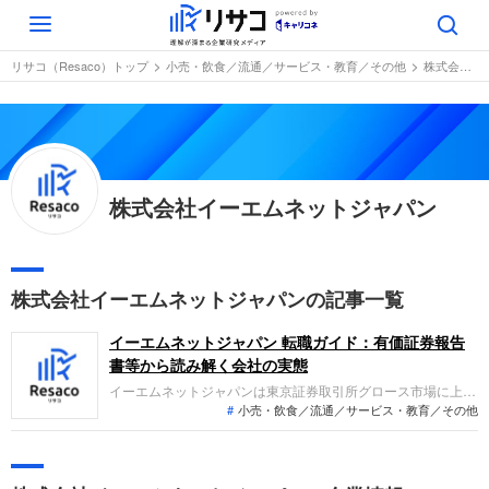
Toggle
navigation
リサコ（Resaco）トップ
小売・飲食／流通／サービス・教育／その他
株式会社イーエムネットジャパン
株式会社イーエムネットジャパン
株式会社イーエムネットジャパンの記事一覧
イーエムネットジャパン 転職ガイド：有価証券報告
書等から読み解く会社の実態
イーエムネットジャパンは東京証券取引所グロース市場に上場
小売・飲食／流通／サービス・教育／その他
し、運用型を中心としたインターネット広告事業を展開する企
業です。直近の業績では、代理店業の営業強化や親会社のソフ
トバンクとの協業拡大により増収増益を達成しましたが、元役
員の不正行為による特別損失計上の影響で最終赤字を計上して