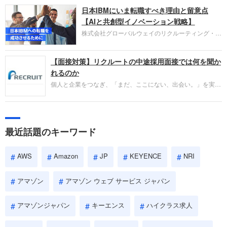
圧倒的な存在感を持つAmazon。中途採用面接では
日本IBMにいま転職すべき理由と留意点
過去の具体的な業務成果やリーダーシップの発揮、
失敗からの学びが重視され、人間性やカルチャーフ
【AIと共創型イノベーション戦略】
ィットも評価対象となり、長期的に成長できる仲間
株式会社グローバルウェイのリクルーティング・パ
であるかを多角的に審査されます。
ートナー事業本部です。年間4000万人のビジネス
パーソンが利用する企業口コミサイト「キャリコ
【面接対策】リクルートの中途採用面接では何を聞か
ネ」の転職エージェントがお勧めするイチオシ企業
をご紹介します。今回は、大手外資系IT企業の日本
れるのか
IBMです。採用面接対策の企業研究にご活用くださ
個人と企業をつなぎ、「まだ、ここにない、出会い。」を実現
い。
するリクルートへの転職。中途採用面接は仕事への取り組み方
やこれまでの成果を具体的に問われるほか、「人間性」も評価
されます。即戦力として、一緒に仕事をする仲間として多角的
に評価されるので、事前にしっかり対策して転職を成功させま
最近話題のキーワード
しょう。
AWS
Amazon
JP
KEYENCE
NRI
アマゾン
アマゾン ウェブ サービス ジャパン
アマゾンジャパン
キーエンス
ハイクラス求人