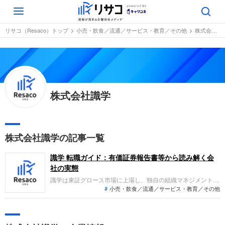
Toggle
navigation
リサコ（Resaco）トップ
小売・飲食／流通／サービス・教育／その他
株式会社識学
株式会社識学
株式会社識学の記事一覧
識学 転職ガイド：有価証券報告書等から読み解く会
社の実態
識学は東証グロース市場に上場し、独自の組織マネジメント理
小売・飲食／流通／サービス・教育／その他
論「識学」に基づく組織コンサルティング事業を主力に、スポ
ーツエンタテインメント事業やファンド事業も展開していま
す。直近の業績は売上高・利益ともに拡大する増収増益のトレ
ンドにあり、事業規模の拡大と収益性の改善が続いています。