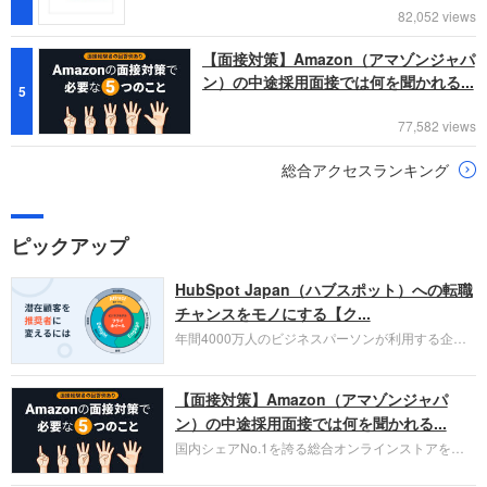
82,052 views
【面接対策】Amazon（アマゾンジャパ
ン）の中途採用面接では何を聞かれる...
5
77,582 views
総合アクセスランキング
ピックアップ
HubSpot Japan（ハブスポット）への転職
チャンスをモノにする【ク...
年間4000万人のビジネスパーソンが利用する企業
口コミサイト「キャリコネ」の転職エージェントが
お勧めするイチオシ企業をご紹介します。今回はク
【面接対策】Amazon（アマゾンジャパ
ラウド型CRMプラットフォームを提供する
HubSpot Japan（ハブスポット・ジャパン）株式会
ン）の中途採用面接では何を聞かれる...
社です。採用面接対策の企業研究にご活用くださ
国内シェアNo.1を誇る総合オンラインストアを運
い。
営し、クラウドサービス（AWS）や物流分野でも