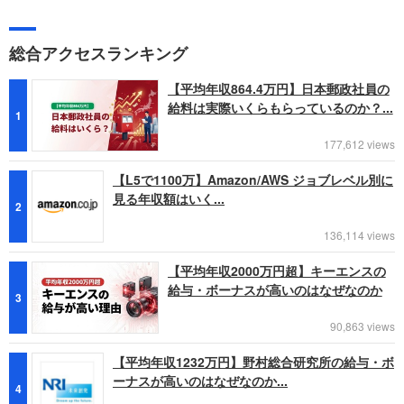
総合アクセスランキング
【平均年収864.4万円】日本郵政社員の
給料は実際いくらもらっているのか？...
1
177,612 views
【L5で1100万】Amazon/AWS ジョブレベル別に
見る年収額はいく...
2
136,114 views
【平均年収2000万円超】キーエンスの
給与・ボーナスが高いのはなぜなのか
3
90,863 views
【平均年収1232万円】野村総合研究所の給与・ボ
ーナスが高いのはなぜなのか...
4