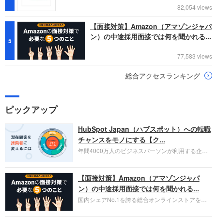
82,054 views
【面接対策】Amazon（アマゾンジャパ
ン）の中途採用面接では何を聞かれる...
5
77,583 views
総合アクセスランキング
ピックアップ
HubSpot Japan（ハブスポット）への転職
チャンスをモノにする【ク...
年間4000万人のビジネスパーソンが利用する企業
口コミサイト「キャリコネ」の転職エージェントが
お勧めするイチオシ企業をご紹介します。今回はク
【面接対策】Amazon（アマゾンジャパ
ラウド型CRMプラットフォームを提供する
HubSpot Japan（ハブスポット・ジャパン）株式会
ン）の中途採用面接では何を聞かれる...
社です。採用面接対策の企業研究にご活用くださ
国内シェアNo.1を誇る総合オンラインストアを運
い。
営し、クラウドサービス（AWS）や物流分野でも