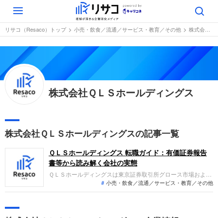
Toggle
navigation
リサコ（Resaco）トップ
小売・飲食／流通／サービス・教育／その他
株式会社ＱＬＳホールディングス
株式会社ＱＬＳホールディングス
株式会社ＱＬＳホールディングスの記事一覧
ＱＬＳホールディングス 転職ガイド：有価証券報告
書等から読み解く会社の実態
ＱＬＳホールディングスは東京証券取引所グロース市場および
小売・飲食／流通／サービス・教育／その他
名古屋証券取引所ネクスト市場に上場し、保育事業、介護福祉
事業、人材派遣事業を展開しています。認可保育所等の運営を
主力に安定成長を続け、直近の業績では各事業が堅調に推移し
たことで売上高と経常利益がともに増加し、増収増益を達成し