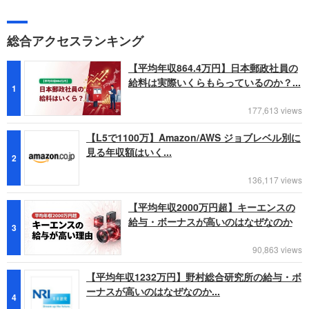
総合アクセスランキング
【平均年収864.4万円】日本郵政社員の
給料は実際いくらもらっているのか？...
1
177,613 views
【L5で1100万】Amazon/AWS ジョブレベル別に
見る年収額はいく...
2
136,117 views
【平均年収2000万円超】キーエンスの
給与・ボーナスが高いのはなぜなのか
3
90,863 views
【平均年収1232万円】野村総合研究所の給与・ボ
ーナスが高いのはなぜなのか...
4