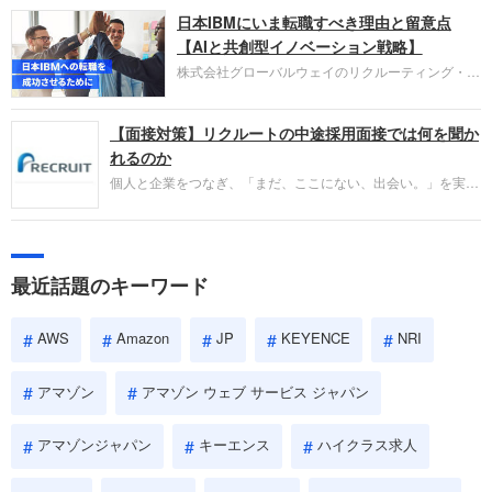
圧倒的な存在感を持つAmazon。中途採用面接では
日本IBMにいま転職すべき理由と留意点
過去の具体的な業務成果やリーダーシップの発揮、
失敗からの学びが重視され、人間性やカルチャーフ
【AIと共創型イノベーション戦略】
ィットも評価対象となり、長期的に成長できる仲間
株式会社グローバルウェイのリクルーティング・パ
であるかを多角的に審査されます。
ートナー事業本部です。年間4000万人のビジネス
パーソンが利用する企業口コミサイト「キャリコ
【面接対策】リクルートの中途採用面接では何を聞か
ネ」の転職エージェントがお勧めするイチオシ企業
をご紹介します。今回は、大手外資系IT企業の日本
れるのか
IBMです。採用面接対策の企業研究にご活用くださ
個人と企業をつなぎ、「まだ、ここにない、出会い。」を実現
い。
するリクルートへの転職。中途採用面接は仕事への取り組み方
やこれまでの成果を具体的に問われるほか、「人間性」も評価
されます。即戦力として、一緒に仕事をする仲間として多角的
に評価されるので、事前にしっかり対策して転職を成功させま
最近話題のキーワード
しょう。
AWS
Amazon
JP
KEYENCE
NRI
アマゾン
アマゾン ウェブ サービス ジャパン
アマゾンジャパン
キーエンス
ハイクラス求人