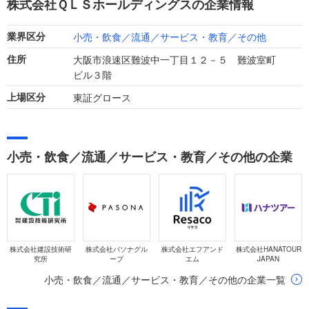
株式会社ＱＬＳホールディングスの企業情報
ています。
小売・飲食／流通／サービス・教育／その他
業界区分
大阪市浪速区難波中一丁目１２－５ 難波室町
住所
ビル３階
東証グロース
上場区分
小売・飲食／流通／サービス・教育／その他の企業
株式会社建設技術研
株式会社パソナグル
株式会社エフアンド
株式会社HANATOUR
究所
ープ
エム
JAPAN
小売・飲食／流通／サービス・教育／その他の企業一覧