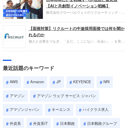
失敗からの学びが重視され、人間性やカルチャーフ
【AIと共創型イノベーション戦略】
ィットも評価対象となり、長期的に成長できる仲間
株式会社グローバルウェイのリクルーティング・パ
であるかを多角的に審査されます。
ートナー事業本部です。年間4000万人のビジネス
パーソンが利用する企業口コミサイト「キャリコ
【面接対策】リクルートの中途採用面接では何を聞か
ネ」の転職エージェントがお勧めするイチオシ企業
をご紹介します。今回は、大手外資系IT企業の日本
れるのか
IBMです。採用面接対策の企業研究にご活用くださ
個人と企業をつなぎ、「まだ、ここにない、出会い。」を実現
い。
するリクルートへの転職。中途採用面接は仕事への取り組み方
やこれまでの成果を具体的に問われるほか、「人間性」も評価
されます。即戦力として、一緒に仕事をする仲間として多角的
に評価されるので、事前にしっかり対策して転職を成功させま
最近話題のキーワード
しょう。
AWS
Amazon
JP
KEYENCE
NRI
アマゾン
アマゾン ウェブ サービス ジャパン
アマゾンジャパン
キーエンス
ハイクラス求人
外資系
外資系IT
日本郵政
日本郵政グループ