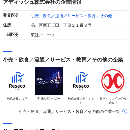
アディッシュ株式会社の企業情報
改善が急務です。
小売・飲食／流通／サービス・教育／その他
業界区分
品川区西五反田一丁目２１番８号
住所
東証グロース
上場区分
小売・飲食／流通／サービス・教育／その他の企業
株式会社ナガワ
明日のテンバガー
株式会社メディネッ
日本ハウズイング株
ト
式会社
小売・飲食／流通／サービス・教育／その他の企業一覧