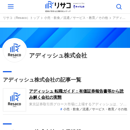
Toggle
navigation
リサコ（Resaco）トップ
小売・飲食／流通／サービス・教育／その他
アディッシュ株式会社
アディッシュ株式会社
アディッシュ株式会社の記事一覧
アディッシュ 転職ガイド：有価証券報告書等から読
み解く会社の実態
東京証券取引所グロース市場に上場するアディッシュは、ソー
小売・飲食／流通／サービス・教育／その他
シャルメディアの投稿監視やスタートアップ向けのカスタマー
サクセス支援などを行うカスタマーリレーション事業を展開し
ています。直近の業績は、売上高が順調に推移し営業利益と経
常利益が黒字転換したものの、最終赤字が続いており収益性の