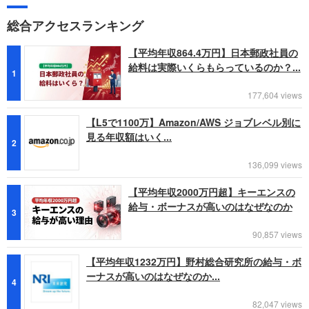
総合アクセスランキング
【平均年収864.4万円】日本郵政社員の
給料は実際いくらもらっているのか？...
1
177,604 views
【L5で1100万】Amazon/AWS ジョブレベル別に
見る年収額はいく...
2
136,099 views
【平均年収2000万円超】キーエンスの
給与・ボーナスが高いのはなぜなのか
3
90,857 views
【平均年収1232万円】野村総合研究所の給与・ボ
ーナスが高いのはなぜなのか...
4
82,047 views