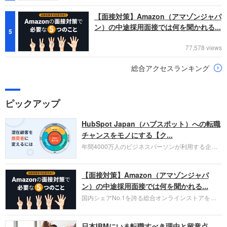
【面接対策】Amazon（アマゾンジャパ
ン）の中途採用面接では何を聞かれる...
5
77,578 views
総合アクセスランキング
ピックアップ
HubSpot Japan（ハブスポット）への転職
チャンスをモノにする【ク...
年間4000万人のビジネスパーソンが利用する企業
口コミサイト「キャリコネ」の転職エージェントが
お勧めするイチオシ企業をご紹介します。今回はク
【面接対策】Amazon（アマゾンジャパ
ラウド型CRMプラットフォームを提供する
HubSpot Japan（ハブスポット・ジャパン）株式会
ン）の中途採用面接では何を聞かれる...
社です。採用面接対策の企業研究にご活用くださ
国内シェアNo.1を誇る総合オンラインストアを運
い。
営し、クラウドサービス（AWS）や物流分野でも
圧倒的な存在感を持つAmazon。中途採用面接では
日本IBMにいま転職すべき理由と留意点
過去の具体的な業務成果やリーダーシップの発揮、