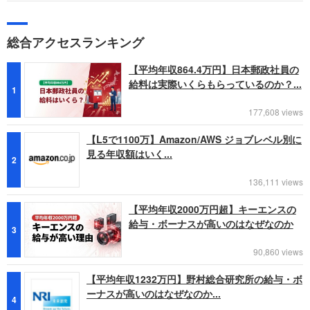
総合アクセスランキング
【平均年収864.4万円】日本郵政社員の
給料は実際いくらもらっているのか？...
1
177,608 views
【L5で1100万】Amazon/AWS ジョブレベル別に
見る年収額はいく...
2
136,111 views
【平均年収2000万円超】キーエンスの
給与・ボーナスが高いのはなぜなのか
3
90,860 views
【平均年収1232万円】野村総合研究所の給与・ボ
ーナスが高いのはなぜなのか...
4