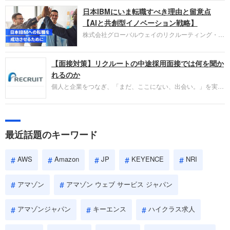
圧倒的な存在感を持つAmazon。中途採用面接では
日本IBMにいま転職すべき理由と留意点
過去の具体的な業務成果やリーダーシップの発揮、
失敗からの学びが重視され、人間性やカルチャーフ
【AIと共創型イノベーション戦略】
ィットも評価対象となり、長期的に成長できる仲間
株式会社グローバルウェイのリクルーティング・パ
であるかを多角的に審査されます。
ートナー事業本部です。年間4000万人のビジネス
パーソンが利用する企業口コミサイト「キャリコ
【面接対策】リクルートの中途採用面接では何を聞か
ネ」の転職エージェントがお勧めするイチオシ企業
をご紹介します。今回は、大手外資系IT企業の日本
れるのか
IBMです。採用面接対策の企業研究にご活用くださ
個人と企業をつなぎ、「まだ、ここにない、出会い。」を実現
い。
するリクルートへの転職。中途採用面接は仕事への取り組み方
やこれまでの成果を具体的に問われるほか、「人間性」も評価
されます。即戦力として、一緒に仕事をする仲間として多角的
に評価されるので、事前にしっかり対策して転職を成功させま
最近話題のキーワード
しょう。
AWS
Amazon
JP
KEYENCE
NRI
アマゾン
アマゾン ウェブ サービス ジャパン
アマゾンジャパン
キーエンス
ハイクラス求人