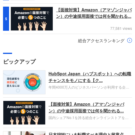
【面接対策】Amazon（アマゾンジャパ
ン）の中途採用面接では何を聞かれる...
5
77,581 views
総合アクセスランキング
ピックアップ
HubSpot Japan（ハブスポット）への転職
チャンスをモノにする【ク...
年間4000万人のビジネスパーソンが利用する企業
口コミサイト「キャリコネ」の転職エージェントが
お勧めするイチオシ企業をご紹介します。今回はク
【面接対策】Amazon（アマゾンジャパ
ラウド型CRMプラットフォームを提供する
HubSpot Japan（ハブスポット・ジャパン）株式会
ン）の中途採用面接では何を聞かれる...
社です。採用面接対策の企業研究にご活用くださ
国内シェアNo.1を誇る総合オンラインストアを運
い。
営し、クラウドサービス（AWS）や物流分野でも
圧倒的な存在感を持つAmazon。中途採用面接では
日本IBMにいま転職すべき理由と留意点
過去の具体的な業務成果やリーダーシップの発揮、