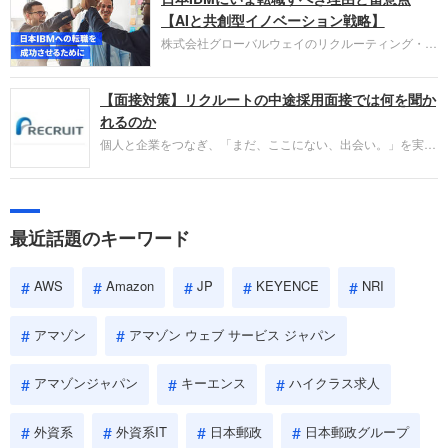
失敗からの学びが重視され、人間性やカルチャーフ
【AIと共創型イノベーション戦略】
ィットも評価対象となり、長期的に成長できる仲間
株式会社グローバルウェイのリクルーティング・パ
であるかを多角的に審査されます。
ートナー事業本部です。年間4000万人のビジネス
パーソンが利用する企業口コミサイト「キャリコ
【面接対策】リクルートの中途採用面接では何を聞か
ネ」の転職エージェントがお勧めするイチオシ企業
をご紹介します。今回は、大手外資系IT企業の日本
れるのか
IBMです。採用面接対策の企業研究にご活用くださ
個人と企業をつなぎ、「まだ、ここにない、出会い。」を実現
い。
するリクルートへの転職。中途採用面接は仕事への取り組み方
やこれまでの成果を具体的に問われるほか、「人間性」も評価
されます。即戦力として、一緒に仕事をする仲間として多角的
に評価されるので、事前にしっかり対策して転職を成功させま
最近話題のキーワード
しょう。
AWS
Amazon
JP
KEYENCE
NRI
アマゾン
アマゾン ウェブ サービス ジャパン
アマゾンジャパン
キーエンス
ハイクラス求人
外資系
外資系IT
日本郵政
日本郵政グループ