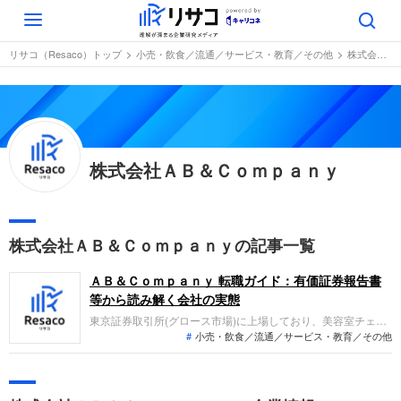
Toggle
navigation
リサコ（Resaco）トップ
小売・飲食／流通／サービス・教育／その他
株式会社ＡＢ＆Ｃｏｍｐａｎｙ
株式会社ＡＢ＆Ｃｏｍｐａｎｙ
株式会社ＡＢ＆Ｃｏｍｐａｎｙの記事一覧
ＡＢ＆Ｃｏｍｐａｎｙ 転職ガイド：有価証券報告書
等から読み解く会社の実態
東京証券取引所(グロース市場)に上場しており、美容室チェー
小売・飲食／流通／サービス・教育／その他
ン「Agu.」の直営店運営およびフランチャイズ展開を主要事業
としています。2025年10月期の連結業績は、店舗数の拡大に
より売上収益は193.8億円で増収となりましたが、コスト増加
等の影響により税引前利益は14.9億円で減益となりました。