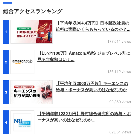
総合アクセスランキング
【平均年収864.4万円】日本郵政社員の
給料は実際いくらもらっているのか？...
1
177,611 views
【L5で1100万】Amazon/AWS ジョブレベル別に
見る年収額はいく...
2
136,112 views
【平均年収2000万円超】キーエンスの
給与・ボーナスが高いのはなぜなのか
3
90,860 views
【平均年収1232万円】野村総合研究所の給与・ボ
ーナスが高いのはなぜなのか...
4
82,051 views