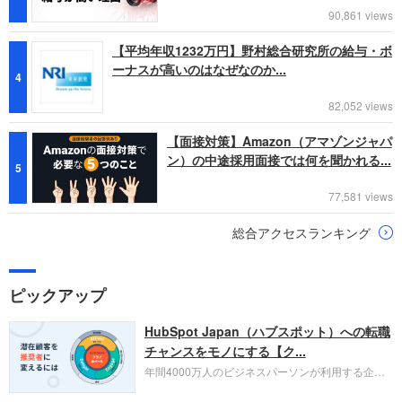
90,861 views
【平均年収1232万円】野村総合研究所の給与・ボ
ーナスが高いのはなぜなのか...
4
82,052 views
【面接対策】Amazon（アマゾンジャパ
ン）の中途採用面接では何を聞かれる...
5
77,581 views
総合アクセスランキング
ピックアップ
HubSpot Japan（ハブスポット）への転職
チャンスをモノにする【ク...
年間4000万人のビジネスパーソンが利用する企業
口コミサイト「キャリコネ」の転職エージェントが