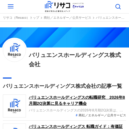
Toggle
navigation
リサコ（Resaco）トップ
商社／エネルギー／公共サービス
バリュエンスホールディングス株式会社
バリュエンスホールディングス株式
会社
バリュエンスホールディングス株式会社の記事一覧
バリュエンスホールディングスの転職研究 2026年8
月期2Q決算に見るキャリア機会
バリュエンスホールディングスの2026年8月期2Q決算は、営
商社／エネルギー／公共サービス
業利益が前年比5.1倍の35億円と過去最高を更新。小売比率
25%到達や通期予想の上方修正など、高収益体質への転換が鮮
明です。「なぜ今バリュエンスなのか？」「転職希望者がどの
バリュエンスホールディングス 転職ガイド：有価証