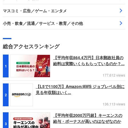
マスコミ・広告／ゲーム・エンタメ
小売・飲食／流通／サービス・教育／その他
総合アクセスランキング
【平均年収864.4万円】日本郵政社員の
給料は実際いくらもらっているのか？...
1
177,612 views
【L5で1100万】Amazon/AWS ジョブレベル別に
見る年収額はいく...
2
136,113 views
【平均年収2000万円超】キーエンスの
給与・ボーナスが高いのはなぜなのか
3