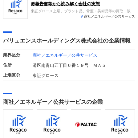
事業で、どんな役割を担えるのか」を整理します。
券報告書等から読み解く会社の実態
東証グロース上場。ブランド品、骨董・美術品等の買取・販売
商社／エネルギー／公共サービス
を行うリユース事業を展開。第14期は売上高が過去最高を更新
し増収。利益面では営業利益、経常利益、当期純利益がいずれ
も前期の赤字から黒字転換を果たし、V字回復を実現しまし
た。
バリュエンスホールディングス株式会社の企業情報
商社／エネルギー／公共サービス
業界区分
港区南青山五丁目６番１９号 ＭＡ５
住所
東証グロース
上場区分
商社／エネルギー／公共サービスの企業