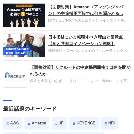
お勧めするイチオシ企業をご紹介します。今回はク
【面接対策】Amazon（アマゾンジャパ
ラウド型CRMプラットフォームを提供する
HubSpot Japan（ハブスポット・ジャパン）株式会
ン）の中途採用面接では何を聞かれる...
社です。採用面接対策の企業研究にご活用くださ
国内シェアNo.1を誇る総合オンラインストアを運
い。
営し、クラウドサービス（AWS）や物流分野でも
圧倒的な存在感を持つAmazon。中途採用面接では
日本IBMにいま転職すべき理由と留意点
過去の具体的な業務成果やリーダーシップの発揮、
失敗からの学びが重視され、人間性やカルチャーフ
【AIと共創型イノベーション戦略】
ィットも評価対象となり、長期的に成長できる仲間
株式会社グローバルウェイのリクルーティング・パ
であるかを多角的に審査されます。
ートナー事業本部です。年間4000万人のビジネス
パーソンが利用する企業口コミサイト「キャリコ
【面接対策】リクルートの中途採用面接では何を聞か
ネ」の転職エージェントがお勧めするイチオシ企業
をご紹介します。今回は、大手外資系IT企業の日本
れるのか
IBMです。採用面接対策の企業研究にご活用くださ
個人と企業をつなぎ、「まだ、ここにない、出会い。」を実現
い。
するリクルートへの転職。中途採用面接は仕事への取り組み方
やこれまでの成果を具体的に問われるほか、「人間性」も評価
されます。即戦力として、一緒に仕事をする仲間として多角的
に評価されるので、事前にしっかり対策して転職を成功させま
最近話題のキーワード
しょう。
AWS
Amazon
JP
KEYENCE
NRI