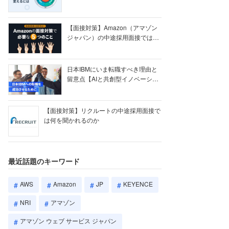
【ク...
【面接対策】Amazon（アマゾン
ジャパン）の中途採用面接では何
を聞かれる...
日本IBMにいま転職すべき理由と
留意点【AIと共創型イノベーショ
ン戦略】
【面接対策】リクルートの中途採用面接で
は何を聞かれるのか
最近話題のキーワード
AWS
Amazon
JP
KEYENCE
NRI
アマゾン
アマゾン ウェブ サービス ジャパン