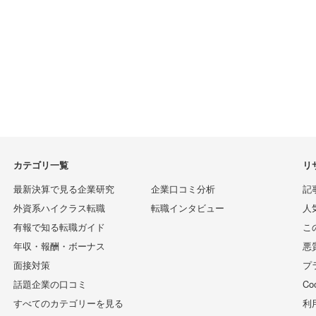
カテゴリ一覧
リ
最新決算で見る企業研究
企業口コミ分析
記
外資系ハイクラス転職
転職インタビュー
人
有報で知る転職ガイド
こ
年収・報酬・ボーナス
悪
面接対策
プ
話題企業の口コミ
C
すべてのカテゴリーを見る
利