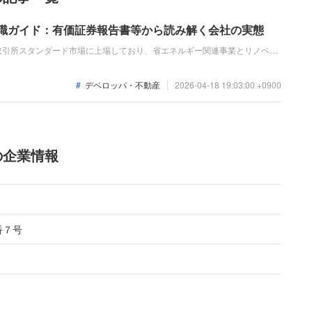
転職ガイド：有価証券報告書等から読み解く会社の実態
取引所スタンダード市場に上場しており、省エネルギー関連事業とリノベー
近の業績では、リノベーション事業の好調により売上高が前期比で増加し、
る増収増益を達成しており、今後のさらなる成長が期待されます。
デベロッパ・不動産
2026-04-18 19:03:00 +0900
の企業情報
番７号