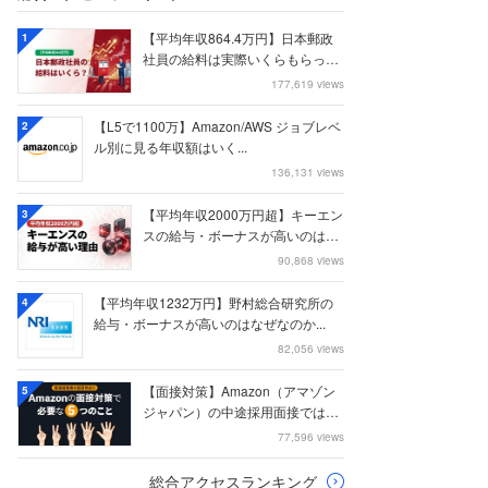
【平均年収864.4万円】日本郵政
1
社員の給料は実際いくらもらって
いるのか？...
177,619 views
【L5で1100万】Amazon/AWS ジョブレベ
2
ル別に見る年収額はいく...
136,131 views
【平均年収2000万円超】キーエン
3
スの給与・ボーナスが高いのはな
ぜなのか
90,868 views
【平均年収1232万円】野村総合研究所の
4
給与・ボーナスが高いのはなぜなのか...
82,056 views
【面接対策】Amazon（アマゾン
5
ジャパン）の中途採用面接では何
を聞かれる...
77,596 views
総合アクセスランキング