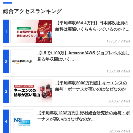
総合アクセスランキング
【平均年収864.4万円】日本郵政社員の
給料は実際いくらもらっているのか？...
1
177,617 views
【L5で1100万】Amazon/AWS ジョブレベル別に
見る年収額はいく...
2
136,130 views
【平均年収2000万円超】キーエンスの
給与・ボーナスが高いのはなぜなのか
3
90,867 views
【平均年収1232万円】野村総合研究所の給与・ボ
ーナスが高いのはなぜなのか...
4
82,056 views