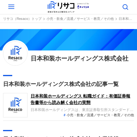
Toggle
navigation
リサコ（Resaco）トップ
小売・飲食／流通／サービス・教育／その他
日本和装ホールディングス株式会社
日本和装ホールディングス株式会社
日本和装ホールディングス株式会社の記事一覧
日本和装ホールディングス 転職ガイド：有価証券報
告書等から読み解く会社の実態
日本和装ホールディングスは、東京証券取引所スタンダード市
小売・飲食／流通／サービス・教育／その他
場に上場し、和服や和装品の販売仲介を行うきもの関連事業を
主力とする企業です。無料きもの着付け教室を通じて需要を創
出し、生産者と消費者をつなぐ仲介モデルを展開しています。
直近の業績は、春教室の参加者数伸び悩み等により前年比で減