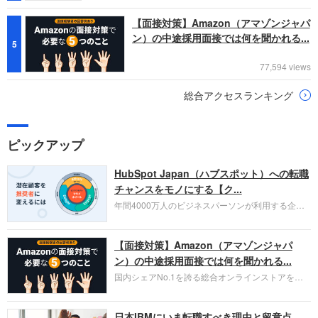
【面接対策】Amazon（アマゾンジャパ
ン）の中途採用面接では何を聞かれる...
5
77,594 views
総合アクセスランキング
ピックアップ
HubSpot Japan（ハブスポット）への転職
チャンスをモノにする【ク...
年間4000万人のビジネスパーソンが利用する企業
口コミサイト「キャリコネ」の転職エージェントが
お勧めするイチオシ企業をご紹介します。今回はク
【面接対策】Amazon（アマゾンジャパ
ラウド型CRMプラットフォームを提供する
HubSpot Japan（ハブスポット・ジャパン）株式会
ン）の中途採用面接では何を聞かれる...
社です。採用面接対策の企業研究にご活用くださ
国内シェアNo.1を誇る総合オンラインストアを運
い。
営し、クラウドサービス（AWS）や物流分野でも
圧倒的な存在感を持つAmazon。中途採用面接では
日本IBMにいま転職すべき理由と留意点
過去の具体的な業務成果やリーダーシップの発揮、