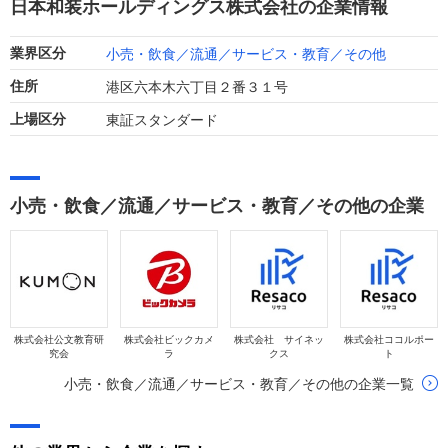
日本和装ホールディングス株式会社の企業情報
収減益となりました。
小売・飲食／流通／サービス・教育／その他
業界区分
港区六本木六丁目２番３１号
住所
東証スタンダード
上場区分
小売・飲食／流通／サービス・教育／その他の企業
株式会社公文教育研
株式会社ビックカメ
株式会社 サイネッ
株式会社ココルポー
究会
ラ
クス
ト
小売・飲食／流通／サービス・教育／その他の企業一覧