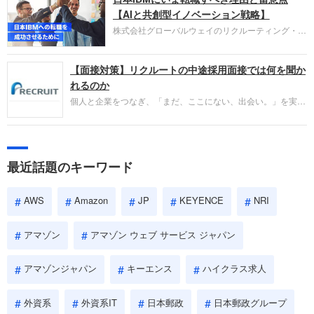
失敗からの学びが重視され、人間性やカルチャーフ
【AIと共創型イノベーション戦略】
ィットも評価対象となり、長期的に成長できる仲間
株式会社グローバルウェイのリクルーティング・パ
であるかを多角的に審査されます。
ートナー事業本部です。年間4000万人のビジネス
パーソンが利用する企業口コミサイト「キャリコ
【面接対策】リクルートの中途採用面接では何を聞か
ネ」の転職エージェントがお勧めするイチオシ企業
をご紹介します。今回は、大手外資系IT企業の日本
れるのか
IBMです。採用面接対策の企業研究にご活用くださ
個人と企業をつなぎ、「まだ、ここにない、出会い。」を実現
い。
するリクルートへの転職。中途採用面接は仕事への取り組み方
やこれまでの成果を具体的に問われるほか、「人間性」も評価
されます。即戦力として、一緒に仕事をする仲間として多角的
に評価されるので、事前にしっかり対策して転職を成功させま
最近話題のキーワード
しょう。
AWS
Amazon
JP
KEYENCE
NRI
アマゾン
アマゾン ウェブ サービス ジャパン
アマゾンジャパン
キーエンス
ハイクラス求人
外資系
外資系IT
日本郵政
日本郵政グループ