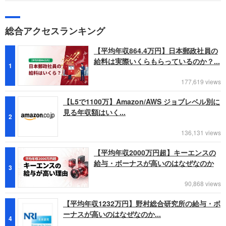
総合アクセスランキング
【平均年収864.4万円】日本郵政社員の
給料は実際いくらもらっているのか？...
1
177,619 views
【L5で1100万】Amazon/AWS ジョブレベル別に
見る年収額はいく...
2
136,131 views
【平均年収2000万円超】キーエンスの
給与・ボーナスが高いのはなぜなのか
3
90,868 views
【平均年収1232万円】野村総合研究所の給与・ボ
ーナスが高いのはなぜなのか...
4