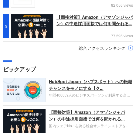
82,056 views
【面接対策】Amazon（アマゾンジャパ
ン）の中途採用面接では何を聞かれる...
5
77,596 views
総合アクセスランキング
ピックアップ
HubSpot Japan（ハブスポット）への転職
チャンスをモノにする【ク...
年間4000万人のビジネスパーソンが利用する企業
口コミサイト「キャリコネ」の転職エージェントが
お勧めするイチオシ企業をご紹介します。今回はク
【面接対策】Amazon（アマゾンジャパ
ラウド型CRMプラットフォームを提供する
HubSpot Japan（ハブスポット・ジャパン）株式会
ン）の中途採用面接では何を聞かれる...
社です。採用面接対策の企業研究にご活用くださ
国内シェアNo.1を誇る総合オンラインストアを運
い。
営し、クラウドサービス（AWS）や物流分野でも