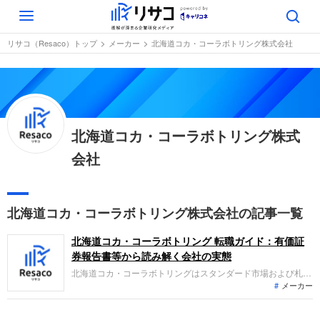
Toggle
navigation
リサコ（Resaco）トップ
メーカー
北海道コカ・コーラボトリング株式会社
北海道コカ・コーラボトリング株式
会社
北海道コカ・コーラボトリング株式会社の記事一覧
北海道コカ・コーラボトリング 転職ガイド：有価証
券報告書等から読み解く会社の実態
北海道コカ・コーラボトリングはスタンダード市場および札幌
メーカー
証券取引所に上場し、北海道全域を対象とした飲料の製造・販
売事業を展開しています。主力商品の販売拡大や自動販売機ビ
ジネスの成長により、当期の売上高は591億円、経常利益は26