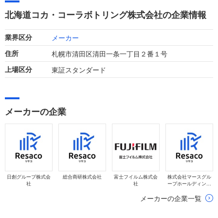
億円と増収増益を達成しました。地域に根ざした事業活動を推
北海道コカ・コーラボトリング株式会社の企業情報
進しています。
メーカー
業界区分
札幌市清田区清田一条一丁目２番１号
住所
東証スタンダード
上場区分
メーカーの企業
日創グループ株式会
総合商研株式会社
富士フイルム株式会
株式会社マースグル
社
社
ープホールディング
ス
メーカーの企業一覧