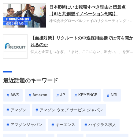
圧倒的な存在感を持つAmazon。中途採用面接では
日本IBMにいま転職すべき理由と留意点
過去の具体的な業務成果やリーダーシップの発揮、
失敗からの学びが重視され、人間性やカルチャーフ
【AIと共創型イノベーション戦略】
ィットも評価対象となり、長期的に成長できる仲間
株式会社グローバルウェイのリクルーティング・パ
であるかを多角的に審査されます。
ートナー事業本部です。年間4000万人のビジネス
パーソンが利用する企業口コミサイト「キャリコ
【面接対策】リクルートの中途採用面接では何を聞か
ネ」の転職エージェントがお勧めするイチオシ企業
をご紹介します。今回は、大手外資系IT企業の日本
れるのか
IBMです。採用面接対策の企業研究にご活用くださ
個人と企業をつなぎ、「まだ、ここにない、出会い。」を実現
い。
するリクルートへの転職。中途採用面接は仕事への取り組み方
やこれまでの成果を具体的に問われるほか、「人間性」も評価
されます。即戦力として、一緒に仕事をする仲間として多角的
に評価されるので、事前にしっかり対策して転職を成功させま
最近話題のキーワード
しょう。
AWS
Amazon
JP
KEYENCE
NRI
アマゾン
アマゾン ウェブ サービス ジャパン
アマゾンジャパン
キーエンス
ハイクラス求人