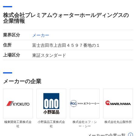
掛けるホーム・オフィス・デリバリー事業を展開しています。
直近の業績は、顧客基盤の拡大により増収増益のトレンドが続
株式会社プレミアムウォーターホールディングスの
いています。
企業情報
メーカー
業界区分
富士吉田市上吉田４５９７番地の１
住所
東証スタンダード
上場区分
メーカーの企業
極東開発工業株式会
小野薬品工業株式会
株式会社エフ・シ
株式会社丸山製作所
社
社
ー・シー
メーカーの企業一覧