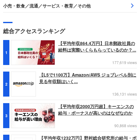
小売・飲食／流通／サービス・教育／その他
総合アクセスランキング
【平均年収864.4万円】日本郵政社員の
給料は実際いくらもらっているのか？...
1
177,619 views
【L5で1100万】Amazon/AWS ジョブレベル別に
見る年収額はいく...
2
136,131 views
【平均年収2000万円超】キーエンスの
給与・ボーナスが高いのはなぜなのか
3
90,868 views
【平均年収1232万円】野村総合研究所の給与・ボ