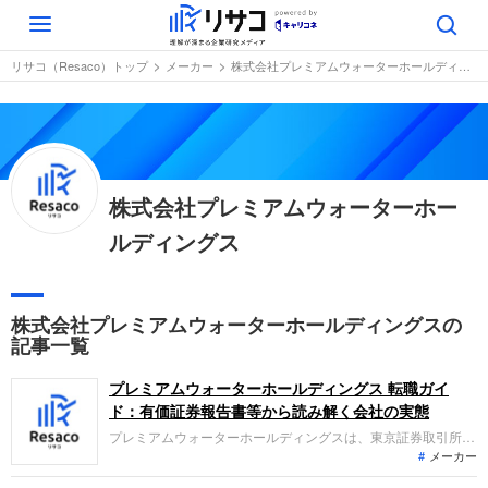
Toggle
navigation
リサコ（Resaco）トップ
メーカー
株式会社プレミアムウォーターホールディングス
株式会社プレミアムウォーターホー
ルディングス
株式会社プレミアムウォーターホールディングスの
記事一覧
プレミアムウォーターホールディングス 転職ガイ
ド：有価証券報告書等から読み解く会社の実態
プレミアムウォーターホールディングスは、東京証券取引所ス
メーカー
タンダード市場に上場し、ナチュラルミネラルウォーターの製
造から宅配、ウォーターサーバーのレンタルまでを一貫して手