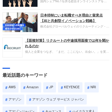
国内シェアNo.1を誇る総合オンラインストアを運
い。
営し、クラウドサービス（AWS）や物流分野でも
圧倒的な存在感を持つAmazon。中途採用面接では
日本IBMにいま転職すべき理由と留意点
過去の具体的な業務成果やリーダーシップの発揮、
失敗からの学びが重視され、人間性やカルチャーフ
【AIと共創型イノベーション戦略】
ィットも評価対象となり、長期的に成長できる仲間
株式会社グローバルウェイのリクルーティング・パ
であるかを多角的に審査されます。
ートナー事業本部です。年間4000万人のビジネス
パーソンが利用する企業口コミサイト「キャリコ
【面接対策】リクルートの中途採用面接では何を聞か
ネ」の転職エージェントがお勧めするイチオシ企業
をご紹介します。今回は、大手外資系IT企業の日本
れるのか
IBMです。採用面接対策の企業研究にご活用くださ
個人と企業をつなぎ、「まだ、ここにない、出会い。」を実現
い。
するリクルートへの転職。中途採用面接は仕事への取り組み方
やこれまでの成果を具体的に問われるほか、「人間性」も評価
されます。即戦力として、一緒に仕事をする仲間として多角的
に評価されるので、事前にしっかり対策して転職を成功させま
最近話題のキーワード
しょう。
AWS
Amazon
JP
KEYENCE
NRI
アマゾン
アマゾン ウェブ サービス ジャパン
アマゾンジャパン
キーエンス
ハイクラス求人