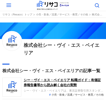
Toggle
navigation
リサコ（Resaco）トップ
小売・飲食／流通／サービス・教育／その他
株式会社シー・ヴイ・エス・ベイエリア
株式会社シー・ヴイ・エス・ベイエ
リア
株式会社シー・ヴイ・エス・ベイエリアの記事一覧
シー・ヴイ・エス・ベイエリア 転職ガイド：有価証
券報告書等から読み解く会社の実態
シー・ヴイ・エス・ベイエリアは、東京証券取引所スタンダー
小売・飲食／流通／サービス・教育／その他
ド市場に上場しており、ホテル事業やマンションフロントサー
ビス事業などを展開しています。直近の業績では、売上高は前
期比で微増したものの、アウトドアリゾート施設の不振や投資