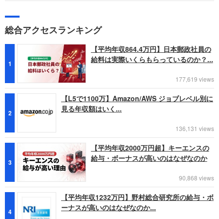
総合アクセスランキング
【平均年収864.4万円】日本郵政社員の
給料は実際いくらもらっているのか？...
1
177,619 views
【L5で1100万】Amazon/AWS ジョブレベル別に
見る年収額はいく...
2
136,131 views
【平均年収2000万円超】キーエンスの
給与・ボーナスが高いのはなぜなのか
3
90,868 views
【平均年収1232万円】野村総合研究所の給与・ボ
ーナスが高いのはなぜなのか...
4