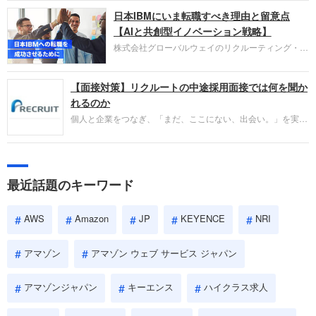
圧倒的な存在感を持つAmazon。中途採用面接では
日本IBMにいま転職すべき理由と留意点
過去の具体的な業務成果やリーダーシップの発揮、
失敗からの学びが重視され、人間性やカルチャーフ
【AIと共創型イノベーション戦略】
ィットも評価対象となり、長期的に成長できる仲間
株式会社グローバルウェイのリクルーティング・パ
であるかを多角的に審査されます。
ートナー事業本部です。年間4000万人のビジネス
パーソンが利用する企業口コミサイト「キャリコ
【面接対策】リクルートの中途採用面接では何を聞か
ネ」の転職エージェントがお勧めするイチオシ企業
をご紹介します。今回は、大手外資系IT企業の日本
れるのか
IBMです。採用面接対策の企業研究にご活用くださ
個人と企業をつなぎ、「まだ、ここにない、出会い。」を実現
い。
するリクルートへの転職。中途採用面接は仕事への取り組み方
やこれまでの成果を具体的に問われるほか、「人間性」も評価
されます。即戦力として、一緒に仕事をする仲間として多角的
に評価されるので、事前にしっかり対策して転職を成功させま
最近話題のキーワード
しょう。
AWS
Amazon
JP
KEYENCE
NRI
アマゾン
アマゾン ウェブ サービス ジャパン
アマゾンジャパン
キーエンス
ハイクラス求人