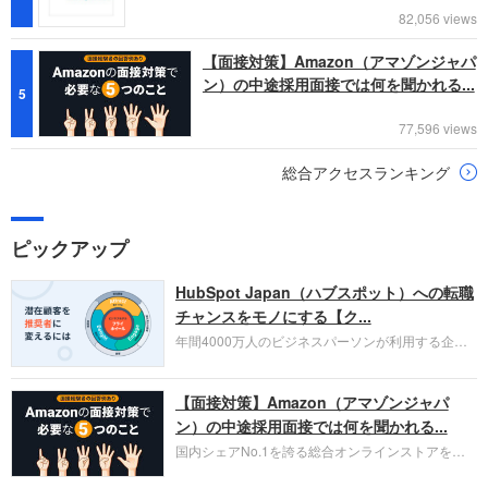
82,056 views
【面接対策】Amazon（アマゾンジャパ
ン）の中途採用面接では何を聞かれる...
5
77,596 views
総合アクセスランキング
ピックアップ
HubSpot Japan（ハブスポット）への転職
チャンスをモノにする【ク...
年間4000万人のビジネスパーソンが利用する企業
口コミサイト「キャリコネ」の転職エージェントが
お勧めするイチオシ企業をご紹介します。今回はク
【面接対策】Amazon（アマゾンジャパ
ラウド型CRMプラットフォームを提供する
HubSpot Japan（ハブスポット・ジャパン）株式会
ン）の中途採用面接では何を聞かれる...
社です。採用面接対策の企業研究にご活用くださ
国内シェアNo.1を誇る総合オンラインストアを運
い。
営し、クラウドサービス（AWS）や物流分野でも