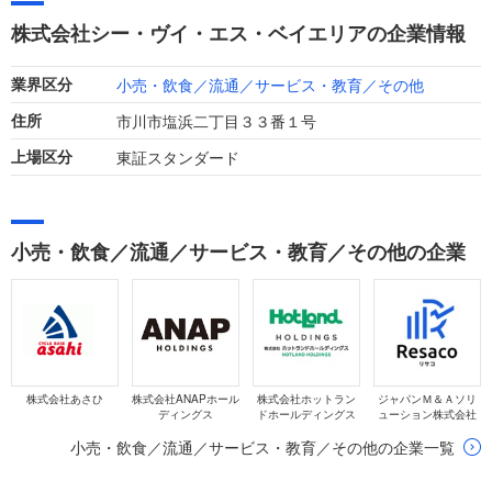
不動産の減損損失の計上などにより、経常利益および当期利益
株式会社シー・ヴイ・エス・ベイエリアの企業情報
は赤字に転落しています。
小売・飲食／流通／サービス・教育／その他
業界区分
市川市塩浜二丁目３３番１号
住所
東証スタンダード
上場区分
小売・飲食／流通／サービス・教育／その他の企業
株式会社あさひ
株式会社ANAPホール
株式会社ホットラン
ジャパンＭ＆Ａソリ
ディングス
ドホールディングス
ューション株式会社
小売・飲食／流通／サービス・教育／その他の企業一覧