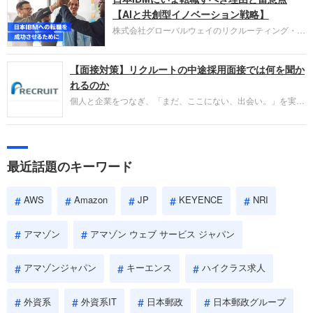
失敗からの学びが重視され、人間性やカルチャーフ
【AIと共創型イノベーション戦略】
ィットも評価対象となり、長期的に成長できる仲間
株式会社グローバルウェイのリクルーティング・パ
であるかを多角的に審査されます。
ートナー事業本部です。年間4000万人のビジネス
パーソンが利用する企業口コミサイト「キャリコ
【面接対策】リクルートの中途採用面接では何を聞か
ネ」の転職エージェントがお勧めするイチオシ企業
をご紹介します。今回は、大手外資系IT企業の日本
れるのか
IBMです。採用面接対策の企業研究にご活用くださ
個人と企業をつなぎ、「まだ、ここにない、出会い。」を実現
い。
するリクルートへの転職。中途採用面接は仕事への取り組み方
やこれまでの成果を具体的に問われるほか、「人間性」も評価
されます。即戦力として、一緒に仕事をする仲間として多角的
に評価されるので、事前にしっかり対策して転職を成功させま
最近話題のキーワード
しょう。
AWS
Amazon
JP
KEYENCE
NRI
アマゾン
アマゾン ウェブ サービス ジャパン
アマゾンジャパン
キーエンス
ハイクラス求人
外資系
外資系IT
日本郵政
日本郵政グループ