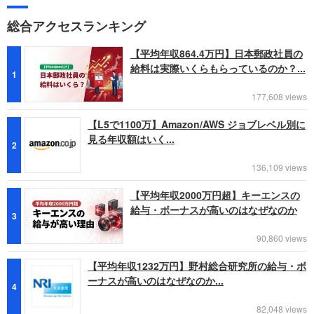
総合アクセスランキング
【平均年収864.4万円】日本郵政社員の
給料は実際いくらもらっているのか？...
1
177,608 views
【L5で1100万】Amazon/AWS ジョブレベル別に
見る年収額はいく...
2
136,109 views
【平均年収2000万円超】キーエンスの
給与・ボーナスが高いのはなぜなのか
3
90,860 views
【平均年収1232万円】野村総合研究所の給与・ボ
ーナスが高いのはなぜなのか...
4
82,048 views