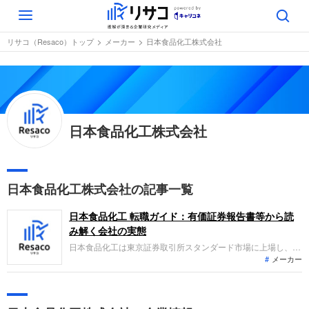
Toggle
navigation
リサコ（Resaco）トップ
メーカー
日本食品化工株式会社
日本食品化工株式会社
日本食品化工株式会社の記事一覧
日本食品化工 転職ガイド：有価証券報告書等から読
み解く会社の実態
日本食品化工は東京証券取引所スタンダード市場に上場し、と
メーカー
うもろこし等を原料とする澱粉や糖化品、ファインケミカルな
どの製造販売を展開しています。直近の2026年3月期は、製品
価格の適正化等により売上高が微増となった一方、製造費用の
増加や副産物の販売価格下落などの影響で減益となりました。