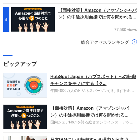
【面接対策】Amazon（アマゾンジャパ
ン）の中途採用面接では何を聞かれる...
5
77,580 views
総合アクセスランキング
ピックアップ
HubSpot Japan（ハブスポット）への転職
チャンスをモノにする【ク...
年間4000万人のビジネスパーソンが利用する企業
口コミサイト「キャリコネ」の転職エージェントが
お勧めするイチオシ企業をご紹介します。今回はク
【面接対策】Amazon（アマゾンジャパ
ラウド型CRMプラットフォームを提供する
HubSpot Japan（ハブスポット・ジャパン）株式会
ン）の中途採用面接では何を聞かれる...
社です。採用面接対策の企業研究にご活用くださ
国内シェアNo.1を誇る総合オンラインストアを運
い。
営し、クラウドサービス（AWS）や物流分野でも
圧倒的な存在感を持つAmazon。中途採用面接では
日本IBMにいま転職すべき理由と留意点
過去の具体的な業務成果やリーダーシップの発揮、