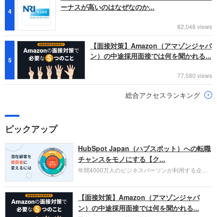
ーナスが高いのはなぜなのか...
4
82,048 views
【面接対策】Amazon（アマゾンジャパ
ン）の中途採用面接では何を聞かれる...
5
77,580 views
総合アクセスランキング
ピックアップ
HubSpot Japan（ハブスポット）への転職
チャンスをモノにする【ク...
年間4000万人のビジネスパーソンが利用する企業
口コミサイト「キャリコネ」の転職エージェントが
お勧めするイチオシ企業をご紹介します。今回はク
【面接対策】Amazon（アマゾンジャパ
ラウド型CRMプラットフォームを提供する
HubSpot Japan（ハブスポット・ジャパン）株式会
ン）の中途採用面接では何を聞かれる...
社です。採用面接対策の企業研究にご活用くださ