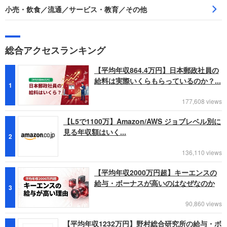
小売・飲食／流通／サービス・教育／その他
総合アクセスランキング
【平均年収864.4万円】日本郵政社員の
給料は実際いくらもらっているのか？...
1
177,608 views
【L5で1100万】Amazon/AWS ジョブレベル別に
見る年収額はいく...
2
136,110 views
【平均年収2000万円超】キーエンスの
給与・ボーナスが高いのはなぜなのか
3
90,860 views
【平均年収1232万円】野村総合研究所の給与・ボ