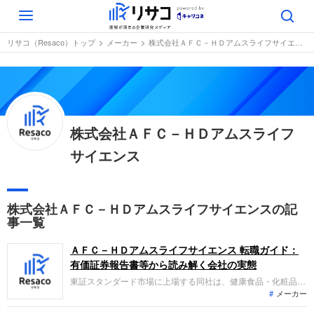
Toggle
navigation
リサコ（Resaco）トップ
メーカー
株式会社ＡＦＣ－ＨＤアムスライフサイエンス
株式会社ＡＦＣ－ＨＤアムスライフ
サイエンス
株式会社ＡＦＣ－ＨＤアムスライフサイエンスの記
事一覧
ＡＦＣ－ＨＤアムスライフサイエンス 転職ガイド：
有価証券報告書等から読み解く会社の実態
東証スタンダード市場に上場する同社は、健康食品・化粧品・
メーカー
医薬品の製造販売を中核とし、百貨店事業や飲食事業なども展
開する企業グループです。直近の決算では、ヘルスケア事業の