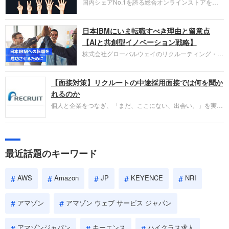
国内シェアNo.1を誇る総合オンラインストアを運
い。
営し、クラウドサービス（AWS）や物流分野でも
圧倒的な存在感を持つAmazon。中途採用面接では
日本IBMにいま転職すべき理由と留意点
過去の具体的な業務成果やリーダーシップの発揮、
失敗からの学びが重視され、人間性やカルチャーフ
【AIと共創型イノベーション戦略】
ィットも評価対象となり、長期的に成長できる仲間
株式会社グローバルウェイのリクルーティング・パ
であるかを多角的に審査されます。
ートナー事業本部です。年間4000万人のビジネス
パーソンが利用する企業口コミサイト「キャリコ
【面接対策】リクルートの中途採用面接では何を聞か
ネ」の転職エージェントがお勧めするイチオシ企業
をご紹介します。今回は、大手外資系IT企業の日本
れるのか
IBMです。採用面接対策の企業研究にご活用くださ
個人と企業をつなぎ、「まだ、ここにない、出会い。」を実現
い。
するリクルートへの転職。中途採用面接は仕事への取り組み方
やこれまでの成果を具体的に問われるほか、「人間性」も評価
されます。即戦力として、一緒に仕事をする仲間として多角的
に評価されるので、事前にしっかり対策して転職を成功させま
最近話題のキーワード
しょう。
AWS
Amazon
JP
KEYENCE
NRI
アマゾン
アマゾン ウェブ サービス ジャパン
アマゾンジャパン
キーエンス
ハイクラス求人