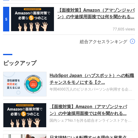
【面接対策】Amazon（アマゾンジャパ
ン）の中途採用面接では何を聞かれる...
5
77,605 views
総合アクセスランキング
ピックアップ
HubSpot Japan（ハブスポット）への転職
チャンスをモノにする【ク...
年間4000万人のビジネスパーソンが利用する企業
口コミサイト「キャリコネ」の転職エージェントが
お勧めするイチオシ企業をご紹介します。今回はク
【面接対策】Amazon（アマゾンジャパ
ラウド型CRMプラットフォームを提供する
HubSpot Japan（ハブスポット・ジャパン）株式会
ン）の中途採用面接では何を聞かれる...
社です。採用面接対策の企業研究にご活用くださ
国内シェアNo.1を誇る総合オンラインストアを運
い。
営し、クラウドサービス（AWS）や物流分野でも
圧倒的な存在感を持つAmazon。中途採用面接では
日本IBMにいま転職すべき理由と留意点
過去の具体的な業務成果やリーダーシップの発揮、