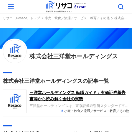
Toggle
navigation
リサコ（Resaco）トップ
小売・飲食／流通／サービス・教育／その他
株式会社三洋堂ホールディングス
株式会社三洋堂ホールディングス
株式会社三洋堂ホールディングスの記事一覧
三洋堂ホールディングス 転職ガイド：有価証券報告
書等から読み解く会社の実態
三洋堂ホールディングスは、東京証券取引所スタンダード市場
小売・飲食／流通／サービス・教育／その他
に上場し、新本と古本を併売するハイブリッド型書店を核にト
レカ館や駿河屋などの小売サービス事業を展開しています。直
近の業績では、利益率の高い新規事業や成長部門が牽引して増
収増益を達成しました。スマート無人営業の導入など生産性向