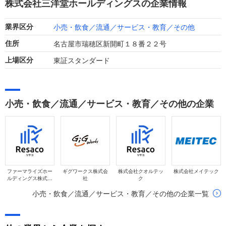
株式会社三洋堂ホールディングスの企業情報
上も推進中です。
小売・飲食／流通／サービス・教育／その他
業界区分
名古屋市瑞穂区新開町１８番２２号
住所
東証スタンダード
上場区分
小売・飲食／流通／サービス・教育／その他の企業
ファーマライズホー
ギグワークス株式会
株式会社クオルテッ
株式会社メイテック
ルディングス株式会
社
ク
社
小売・飲食／流通／サービス・教育／その他の企業一覧