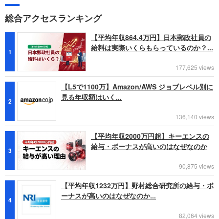
総合アクセスランキング
【平均年収864.4万円】日本郵政社員の
給料は実際いくらもらっているのか？...
1
177,625 views
【L5で1100万】Amazon/AWS ジョブレベル別に
見る年収額はいく...
2
136,140 views
【平均年収2000万円超】キーエンスの
給与・ボーナスが高いのはなぜなのか
3
90,875 views
【平均年収1232万円】野村総合研究所の給与・ボ
ーナスが高いのはなぜなのか...
4
82,064 views