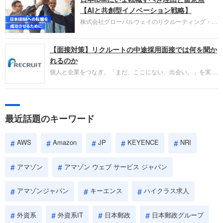
失敗からの学びが重視され、人間性やカルチャーフ
【AIと共創型イノベーション戦略】
ィットも評価対象となり、長期的に成長できる仲間
株式会社グローバルウェイのリクルーティング・パ
であるかを多角的に審査されます。
ートナー事業本部です。年間4000万人のビジネス
パーソンが利用する企業口コミサイト「キャリコ
【面接対策】リクルートの中途採用面接では何を聞か
ネ」の転職エージェントがお勧めするイチオシ企業
をご紹介します。今回は、大手外資系IT企業の日本
れるのか
IBMです。採用面接対策の企業研究にご活用くださ
個人と企業をつなぎ、「まだ、ここにない、出会い。」を実現
い。
するリクルートへの転職。中途採用面接は仕事への取り組み方
やこれまでの成果を具体的に問われるほか、「人間性」も評価
されます。即戦力として、一緒に仕事をする仲間として多角的
に評価されるので、事前にしっかり対策して転職を成功させま
最近話題のキーワード
しょう。
AWS
Amazon
JP
KEYENCE
NRI
アマゾン
アマゾン ウェブ サービス ジャパン
アマゾンジャパン
キーエンス
ハイクラス求人
外資系
外資系IT
日本郵政
日本郵政グループ