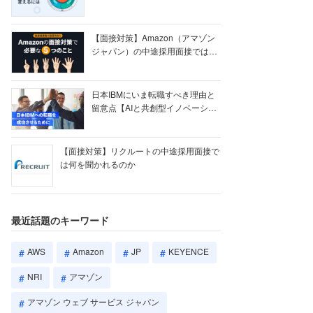
【ク...
【面接対策】Amazon（アマゾン
ジャパン）の中途採用面接では何
を聞かれる...
日本IBMにいま転職すべき理由と
留意点【AIと共創型イノベーショ
ン戦略】
【面接対策】リクルートの中途採用面接で
は何を聞かれるのか
最近話題のキーワード
AWS
Amazon
JP
KEYENCE
NRI
アマゾン
アマゾン ウェブ サービス ジャパン