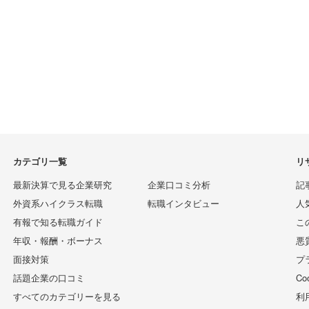
カテゴリ一覧
リ
最新決算で見る企業研究
企業口コミ分析
記
外資系ハイクラス転職
転職インタビュー
人
有報で知る転職ガイド
こ
年収・報酬・ボーナス
悪
面接対策
プ
話題企業の口コミ
C
すべてのカテゴリーを見る
利