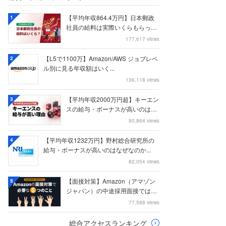
【平均年収864.4万円】日本郵政
1
社員の給料は実際いくらもらって
いるのか？...
177,617 views
【L5で1100万】Amazon/AWS ジョブレベ
2
ル別に見る年収額はいく...
136,118 views
【平均年収2000万円超】キーエン
3
スの給与・ボーナスが高いのはな
ぜなのか
90,864 views
【平均年収1232万円】野村総合研究所の
4
給与・ボーナスが高いのはなぜなのか...
82,054 views
【面接対策】Amazon（アマゾン
5
ジャパン）の中途採用面接では何
を聞かれる...
77,588 views
総合アクセスランキング