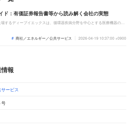
ガイド：有価証券報告書等から読み解く会社の実態
上場するディーブイエックスは、循環器疾病分野を中心とする医療機器の販
脈事業と虚血事業を主力とし、心臓ペースメーカなどの販売を手掛けていま
り増収を達成した一方で、償還価格の引き下げ等により減益となっていま
商社／エネルギー／公共サービス
2026-04-19 10:37:00 +0900
業情報
共サービス
５号