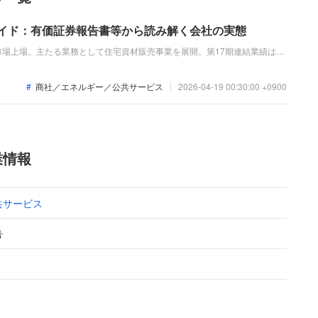
ガイド：有価証券報告書等から読み解く会社の実態
場上場。主たる業務として住宅資材販売事業を展開。第17期連結業績は、
億円と増収増益を達成。マンションリノベ関連事業や非住宅木構造分野への取組
を高め持続的な企業価値の向上を目指しています。
商社／エネルギー／公共サービス
2026-04-19 00:30:00 +0900
業情報
共サービス
号