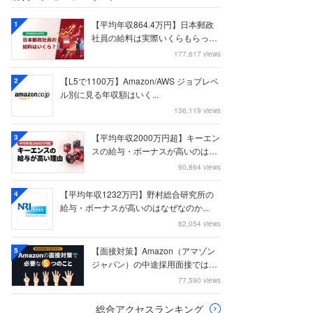
【平均年収864.4万円】日本郵政
1
社員の給料は実際いくらもらって
いるのか？...
177,617 views
【L5で1100万】Amazon/AWS ジョブレベ
2
ル別に見る年収額はいく...
136,119 views
【平均年収2000万円超】キーエン
3
スの給与・ボーナスが高いのはな
ぜなのか
90,864 views
【平均年収1232万円】野村総合研究所の
4
給与・ボーナスが高いのはなぜなのか...
82,054 views
【面接対策】Amazon（アマゾン
5
ジャパン）の中途採用面接では何
を聞かれる...
77,590 views
総合アクセスランキング