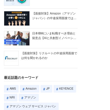
【ク...
【面接対策】Amazon（アマゾン
ジャパン）の中途採用面接では何
を聞かれる...
日本IBMにいま転職すべき理由と
留意点【AIと共創型イノベーショ
ン戦略】
【面接対策】リクルートの中途採用面接で
は何を聞かれるのか
最近話題のキーワード
AWS
Amazon
JP
KEYENCE
NRI
アマゾン
アマゾン ウェブ サービス ジャパン