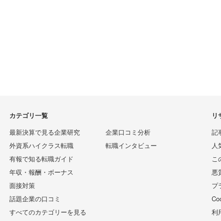
カテゴリ一覧
リ
最新決算で見る企業研究
企業口コミ分析
記
外資系ハイクラス転職
転職インタビュー
人
有報で知る転職ガイド
こ
年収・報酬・ボーナス
悪
面接対策
プ
話題企業の口コミ
C
すべてのカテゴリーを見る
利