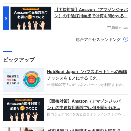
【面接対策】Amazon（アマゾンジャパ
ン）の中途採用面接では何を聞かれる...
5
77,598 views
総合アクセスランキング
ピックアップ
HubSpot Japan（ハブスポット）への転職
チャンスをモノにする【ク...
年間4000万人のビジネスパーソンが利用する企業
口コミサイト「キャリコネ」の転職エージェントが
お勧めするイチオシ企業をご紹介します。今回はク
【面接対策】Amazon（アマゾンジャパ
ラウド型CRMプラットフォームを提供する
HubSpot Japan（ハブスポット・ジャパン）株式会
ン）の中途採用面接では何を聞かれる...
社です。採用面接対策の企業研究にご活用くださ
国内シェアNo.1を誇る総合オンラインストアを運
い。
営し、クラウドサービス（AWS）や物流分野でも
圧倒的な存在感を持つAmazon。中途採用面接では
日本IBMにいま転職すべき理由と留意点
過去の具体的な業務成果やリーダーシップの発揮、