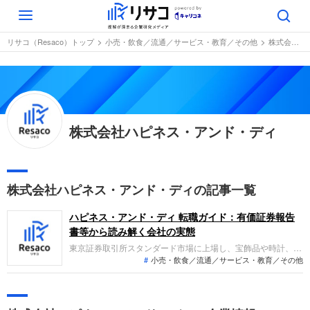
Toggle
navigation
リサコ（Resaco）トップ
小売・飲食／流通／サービス・教育／その他
株式会社ハピネス・アンド・ディ
株式会社ハピネス・アンド・ディ
株式会社ハピネス・アンド・ディの記事一覧
ハピネス・アンド・ディ 転職ガイド：有価証券報告
書等から読み解く会社の実態
東京証券取引所スタンダード市場に上場し、宝飾品や時計、バ
小売・飲食／流通／サービス・教育／その他
ッグなどを扱うブランドショップを運営する企業。主力事業の
収益性低下や不採算店舗の閉鎖等の影響により、売上高は減少
傾向にある。利益面では、3期連続で親会社株主に帰属する当
期純損失を計上するなど、厳しい業績が続いている。