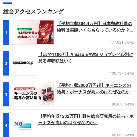
総合アクセスランキング
【平均年収864.4万円】日本郵政社員の
給料は実際いくらもらっているのか？...
1
177,621 views
【L5で1100万】Amazon/AWS ジョブレベル別に
見る年収額はいく...
2
136,137 views
【平均年収2000万円超】キーエンスの
給与・ボーナスが高いのはなぜなのか
3
90,870 views
【平均年収1232万円】野村総合研究所の給与・ボ
ーナスが高いのはなぜなのか...
4
82,060 views