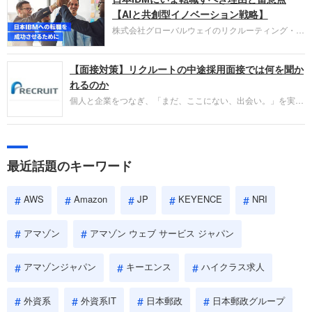
失敗からの学びが重視され、人間性やカルチャーフ
【AIと共創型イノベーション戦略】
ィットも評価対象となり、長期的に成長できる仲間
株式会社グローバルウェイのリクルーティング・パ
であるかを多角的に審査されます。
ートナー事業本部です。年間4000万人のビジネス
パーソンが利用する企業口コミサイト「キャリコ
【面接対策】リクルートの中途採用面接では何を聞か
ネ」の転職エージェントがお勧めするイチオシ企業
をご紹介します。今回は、大手外資系IT企業の日本
れるのか
IBMです。採用面接対策の企業研究にご活用くださ
個人と企業をつなぎ、「まだ、ここにない、出会い。」を実現
い。
するリクルートへの転職。中途採用面接は仕事への取り組み方
やこれまでの成果を具体的に問われるほか、「人間性」も評価
されます。即戦力として、一緒に仕事をする仲間として多角的
に評価されるので、事前にしっかり対策して転職を成功させま
最近話題のキーワード
しょう。
AWS
Amazon
JP
KEYENCE
NRI
アマゾン
アマゾン ウェブ サービス ジャパン
アマゾンジャパン
キーエンス
ハイクラス求人
外資系
外資系IT
日本郵政
日本郵政グループ