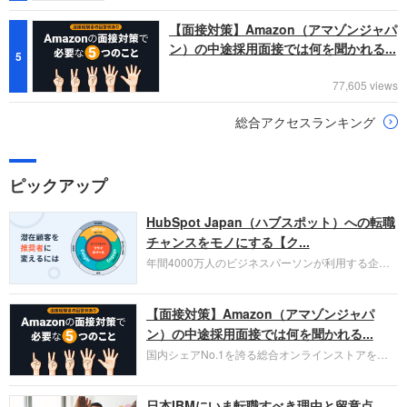
【面接対策】Amazon（アマゾンジャパ
ン）の中途採用面接では何を聞かれる...
5
77,605 views
総合アクセスランキング
ピックアップ
HubSpot Japan（ハブスポット）への転職
チャンスをモノにする【ク...
年間4000万人のビジネスパーソンが利用する企業
口コミサイト「キャリコネ」の転職エージェントが
お勧めするイチオシ企業をご紹介します。今回はク
【面接対策】Amazon（アマゾンジャパ
ラウド型CRMプラットフォームを提供する
HubSpot Japan（ハブスポット・ジャパン）株式会
ン）の中途採用面接では何を聞かれる...
社です。採用面接対策の企業研究にご活用くださ
国内シェアNo.1を誇る総合オンラインストアを運
い。
営し、クラウドサービス（AWS）や物流分野でも
圧倒的な存在感を持つAmazon。中途採用面接では
日本IBMにいま転職すべき理由と留意点
過去の具体的な業務成果やリーダーシップの発揮、