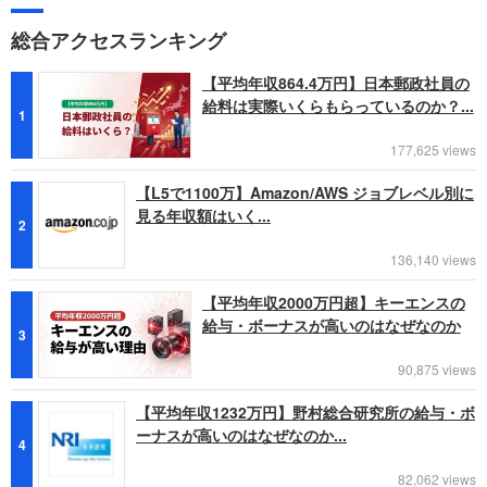
総合アクセスランキング
【平均年収864.4万円】日本郵政社員の
給料は実際いくらもらっているのか？...
1
177,625 views
【L5で1100万】Amazon/AWS ジョブレベル別に
見る年収額はいく...
2
136,140 views
【平均年収2000万円超】キーエンスの
給与・ボーナスが高いのはなぜなのか
3
90,875 views
【平均年収1232万円】野村総合研究所の給与・ボ
ーナスが高いのはなぜなのか...
4
82,062 views