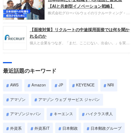
失敗からの学びが重視され、人間性やカルチャーフ
【AIと共創型イノベーション戦略】
ィットも評価対象となり、長期的に成長できる仲間
株式会社グローバルウェイのリクルーティング・パ
であるかを多角的に審査されます。
ートナー事業本部です。年間4000万人のビジネス
パーソンが利用する企業口コミサイト「キャリコ
【面接対策】リクルートの中途採用面接では何を聞か
ネ」の転職エージェントがお勧めするイチオシ企業
をご紹介します。今回は、大手外資系IT企業の日本
れるのか
IBMです。採用面接対策の企業研究にご活用くださ
個人と企業をつなぎ、「まだ、ここにない、出会い。」を実現
い。
するリクルートへの転職。中途採用面接は仕事への取り組み方
やこれまでの成果を具体的に問われるほか、「人間性」も評価
されます。即戦力として、一緒に仕事をする仲間として多角的
に評価されるので、事前にしっかり対策して転職を成功させま
最近話題のキーワード
しょう。
AWS
Amazon
JP
KEYENCE
NRI
アマゾン
アマゾン ウェブ サービス ジャパン
アマゾンジャパン
キーエンス
ハイクラス求人
外資系
外資系IT
日本郵政
日本郵政グループ