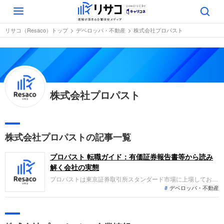
Toggle
navigation
リサコ（Resaco）トップ
デベロッパ・不動産
株式会社プロパスト
株式会社プロパスト
株式会社プロパストの記事一覧
プロパスト 転職ガイド：有価証券報告書等から読み
解く会社の実態
プロパストは東京証券取引所スタンダード市場に上場してお
デベロッパ・不動産
り、首都圏を中心に分譲開発、賃貸開発、バリューアップ事業
を展開する総合不動産会社です。直近の決算では売上高278億
円（前期比19.5％増）、営業利益33億円（同9.1％増）を達成
し、主力事業の好調により増収増益となりました。