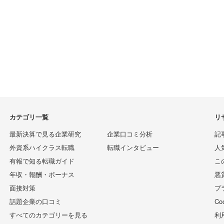
カテゴリ一覧
リ
最新決算で見る企業研究
企業口コミ分析
記
外資系ハイクラス転職
転職インタビュー
人
有報で知る転職ガイド
こ
年収・報酬・ボーナス
悪
面接対策
プ
話題企業の口コミ
C
すべてのカテゴリーを見る
利