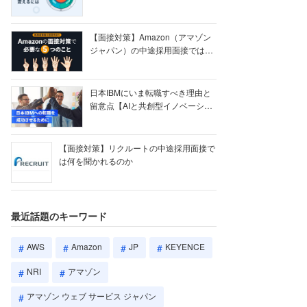
【ク...
【面接対策】Amazon（アマゾン
ジャパン）の中途採用面接では何
を聞かれる...
日本IBMにいま転職すべき理由と
留意点【AIと共創型イノベーショ
ン戦略】
【面接対策】リクルートの中途採用面接で
は何を聞かれるのか
最近話題のキーワード
AWS
Amazon
JP
KEYENCE
NRI
アマゾン
アマゾン ウェブ サービス ジャパン