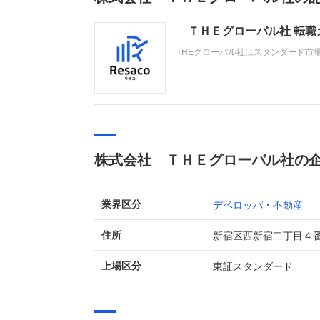
ＴＨＥグローバル社 転職
THEグローバル社はスタンダード市
「ウィルローズ」や収益物件の開発・
調に進み、売上高は前期比約2.3倍
株式会社 ＴＨＥグローバル社の
デベロッパ・不動産
業界区分
新宿区西新宿二丁目４
住所
東証スタンダード
上場区分