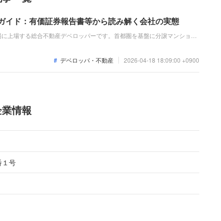
ガイド：有価証券報告書等から読み解く会社の実態
場に上場する総合不動産デベロッパーです。首都圏を基盤に分譲マンション
販売を展開しています。2025年6月期の業績は、主力事業での引渡しが順
の617億円、経常利益も大幅な増益となりました。
デベロッパ・不動産
2026-04-18 18:09:00 +0900
企業情報
番１号