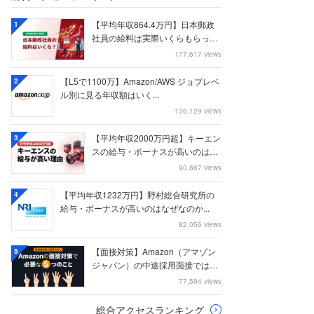
【平均年収864.4万円】日本郵政
1
社員の給料は実際いくらもらって
いるのか？...
177,617 views
【L5で1100万】Amazon/AWS ジョブレベ
2
ル別に見る年収額はいく...
136,129 views
【平均年収2000万円超】キーエン
3
スの給与・ボーナスが高いのはな
ぜなのか
90,867 views
【平均年収1232万円】野村総合研究所の
4
給与・ボーナスが高いのはなぜなのか...
82,056 views
【面接対策】Amazon（アマゾン
5
ジャパン）の中途採用面接では何
を聞かれる...
77,594 views
総合アクセスランキング