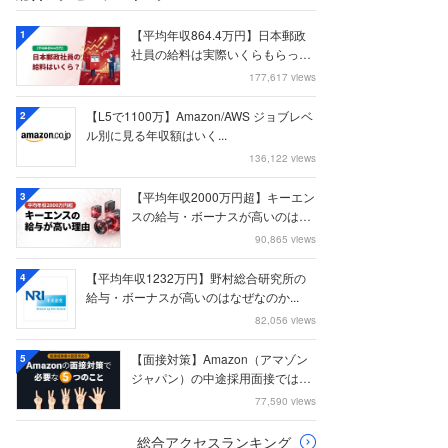
【平均年収864.4万円】日本郵政
1
社員の給料は実際いくらもらって
いるのか？...
177,617 views
【L5で1100万】Amazon/AWS ジョブレベ
2
ル別に見る年収額はいく...
136,122 views
【平均年収2000万円超】キーエン
3
スの給与・ボーナスが高いのはな
ぜなのか
90,865 views
【平均年収1232万円】野村総合研究所の
4
給与・ボーナスが高いのはなぜなのか...
82,056 views
【面接対策】Amazon（アマゾン
5
ジャパン）の中途採用面接では何
を聞かれる...
77,590 views
総合アクセスランキング