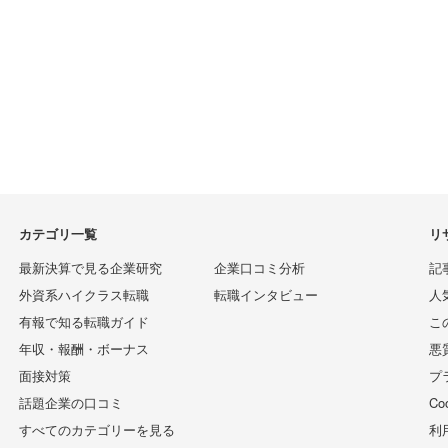
カテゴリ一覧
リ
最新決算で見る企業研究
企業口コミ分析
記
外資系ハイクラス転職
転職インタビュー
人
有報で知る転職ガイド
こ
年収・報酬・ボーナス
悪
面接対策
プ
話題企業の口コミ
C
すべてのカテゴリーを見る
利