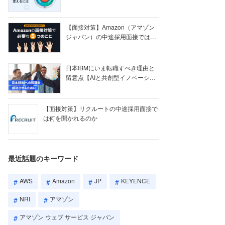
【ク...
【面接対策】Amazon（アマゾン
ジャパン）の中途採用面接では何
を聞かれる...
日本IBMにいま転職すべき理由と
留意点【AIと共創型イノベーショ
ン戦略】
【面接対策】リクルートの中途採用面接で
は何を聞かれるのか
最近話題のキーワード
AWS
Amazon
JP
KEYENCE
NRI
アマゾン
アマゾン ウェブ サービス ジャパン