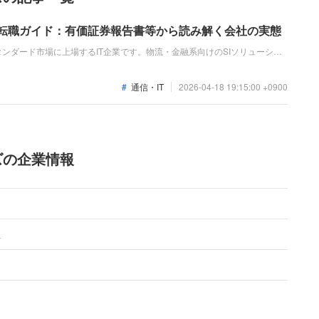
 転職ガイド：有価証券報告書等から読み解く会社の実態
ンダード市場に上場するIT企業です。物流・金融系向けのSIソリューショ
ン事業、B2B向けEC構築パッケージの販売等を主力としています。直近の
各事業での先行投資等により営業赤字が続いています。
通信・IT
2026-04-18 19:15:00 +0900
ズの企業情報
１