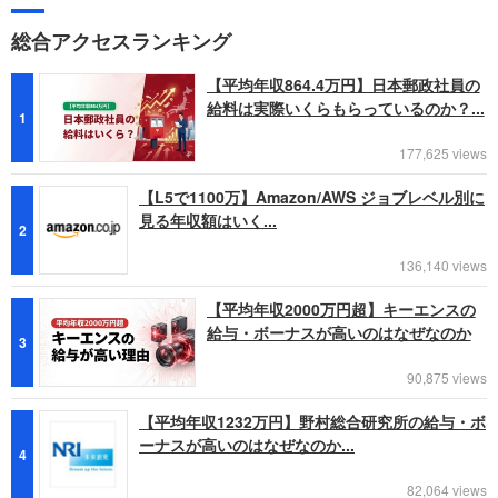
総合アクセスランキング
【平均年収864.4万円】日本郵政社員の
給料は実際いくらもらっているのか？...
1
177,625 views
【L5で1100万】Amazon/AWS ジョブレベル別に
見る年収額はいく...
2
136,140 views
【平均年収2000万円超】キーエンスの
給与・ボーナスが高いのはなぜなのか
3
90,875 views
【平均年収1232万円】野村総合研究所の給与・ボ
ーナスが高いのはなぜなのか...
4
82,064 views