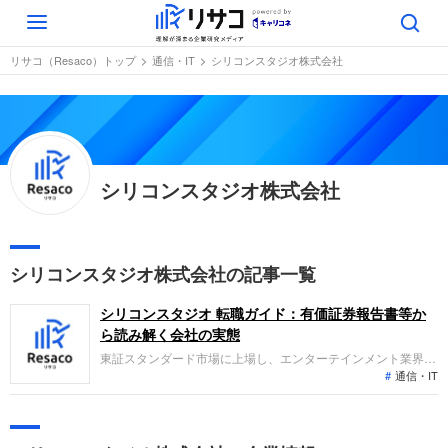
Toggle
navigation
リサコ（Resaco）トップ
通信・IT
シリコンスタジオ株式会社
シリコンスタジオ株式会社
シリコンスタジオ株式会社の記事一覧
シリコンスタジオ 転職ガイド：有価証券報告書等か
ら読み解く会社の実態
東証スタンダード市場に上場し、エンターテインメント業界向
通信・IT
けのデジタルコンテンツ開発支援と人材事業を展開していま
す。2025年11月期より連結決算から単体決算へ移行しました
が、売上高43億円、営業利益1.5億円と前年同期比で増収増益
を達成しました。技術力を活かした産業分野への展開を推進し