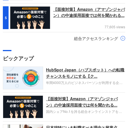
【面接対策】Amazon（アマゾンジャパ
ン）の中途採用面接では何を聞かれる...
5
77,605 views
総合アクセスランキング
ピックアップ
HubSpot Japan（ハブスポット）への転職
チャンスをモノにする【ク...
年間4000万人のビジネスパーソンが利用する企業
口コミサイト「キャリコネ」の転職エージェントが
お勧めするイチオシ企業をご紹介します。今回はク
【面接対策】Amazon（アマゾンジャパ
ラウド型CRMプラットフォームを提供する
HubSpot Japan（ハブスポット・ジャパン）株式会
ン）の中途採用面接では何を聞かれる...
社です。採用面接対策の企業研究にご活用くださ
国内シェアNo.1を誇る総合オンラインストアを運
い。
営し、クラウドサービス（AWS）や物流分野でも
圧倒的な存在感を持つAmazon。中途採用面接では
日本IBMにいま転職すべき理由と留意点
過去の具体的な業務成果やリーダーシップの発揮、