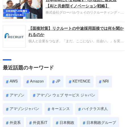
失敗からの学びが重視され、人間性やカルチャーフ
【AIと共創型イノベーション戦略】
ィットも評価対象となり、長期的に成長できる仲間
株式会社グローバルウェイのリクルーティング・パ
であるかを多角的に審査されます。
ートナー事業本部です。年間4000万人のビジネス
パーソンが利用する企業口コミサイト「キャリコ
【面接対策】リクルートの中途採用面接では何を聞か
ネ」の転職エージェントがお勧めするイチオシ企業
をご紹介します。今回は、大手外資系IT企業の日本
れるのか
IBMです。採用面接対策の企業研究にご活用くださ
個人と企業をつなぎ、「まだ、ここにない、出会い。」を実現
い。
するリクルートへの転職。中途採用面接は仕事への取り組み方
やこれまでの成果を具体的に問われるほか、「人間性」も評価
されます。即戦力として、一緒に仕事をする仲間として多角的
に評価されるので、事前にしっかり対策して転職を成功させま
最近話題のキーワード
しょう。
AWS
Amazon
JP
KEYENCE
NRI
アマゾン
アマゾン ウェブ サービス ジャパン
アマゾンジャパン
キーエンス
ハイクラス求人
外資系
外資系IT
日本郵政
日本郵政グループ