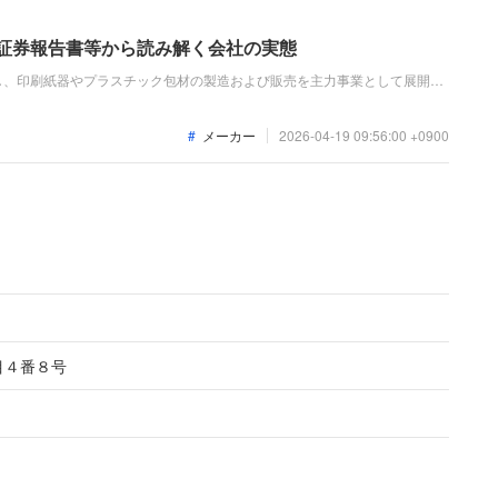
価証券報告書等から読み解く会社の実態
し、印刷紙器やプラスチック包材の製造および販売を主力事業として展開し
179億円と前年より減収となったものの、生産体制の刷新や価格見直しの
純利益は4億円と増益を達成しており、堅調な推移を見せています。
メーカー
2026-04-19 09:56:00 +0900
目４番８号