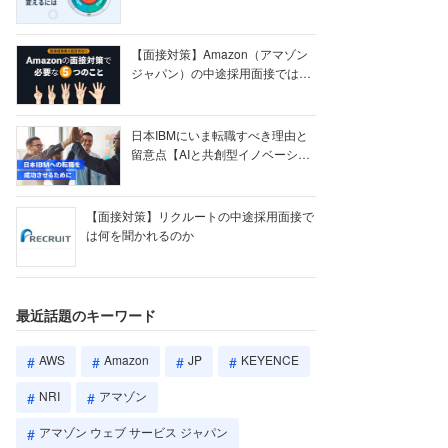
【ク...
【面接対策】Amazon（アマゾン
ジャパン）の中途採用面接では何
を聞かれる...
日本IBMにいま転職すべき理由と
留意点【AIと共創型イノベーショ
ン戦略】
【面接対策】リクルートの中途採用面接で
は何を聞かれるのか
最近話題のキーワード
AWS
Amazon
JP
KEYENCE
NRI
アマゾン
アマゾン ウェブ サービス ジャパン