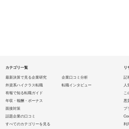
カテゴリ一覧
リ
最新決算で見る企業研究
企業口コミ分析
記
外資系ハイクラス転職
転職インタビュー
人
有報で知る転職ガイド
こ
年収・報酬・ボーナス
悪
面接対策
プ
話題企業の口コミ
C
すべてのカテゴリーを見る
利