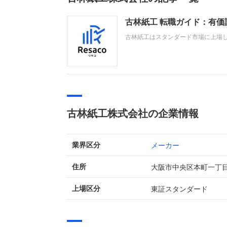
古林紙工 転職ガイド：有
古林紙工はスタンダード市場に上場
ています。直近の業績では、売上高が
効果により、経常利益は5億円、当期
古林紙工株式会社の企業情報
メーカー
業界区分
大阪市中央区本町一丁
住所
東証スタンダード
上場区分