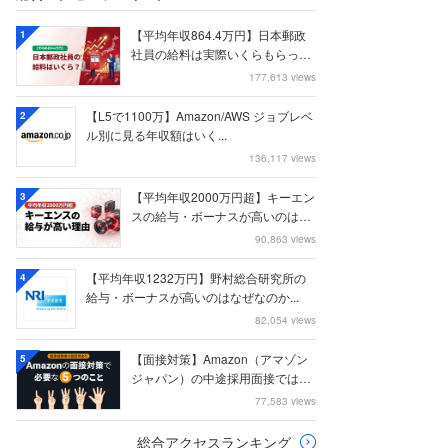
【平均年収864.4万円】日本郵政
1
社員の給料は実際いくらもらって
いるのか？...
177,613 views
【L5で1100万】Amazon/AWS ジョブレベ
2
ル別に見る年収額はいく...
136,117 views
【平均年収2000万円超】キーエン
3
スの給与・ボーナスが高いのはな
ぜなのか
90,863 views
【平均年収1232万円】野村総合研究所の
4
給与・ボーナスが高いのはなぜなのか...
82,054 views
【面接対策】Amazon（アマゾン
5
ジャパン）の中途採用面接では何
を聞かれる...
77,583 views
総合アクセスランキング