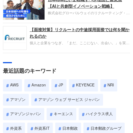
失敗からの学びが重視され、人間性やカルチャーフ
【AIと共創型イノベーション戦略】
ィットも評価対象となり、長期的に成長できる仲間
株式会社グローバルウェイのリクルーティング・パ
であるかを多角的に審査されます。
ートナー事業本部です。年間4000万人のビジネス
パーソンが利用する企業口コミサイト「キャリコ
【面接対策】リクルートの中途採用面接では何を聞か
ネ」の転職エージェントがお勧めするイチオシ企業
をご紹介します。今回は、大手外資系IT企業の日本
れるのか
IBMです。採用面接対策の企業研究にご活用くださ
個人と企業をつなぎ、「まだ、ここにない、出会い。」を実現
い。
するリクルートへの転職。中途採用面接は仕事への取り組み方
やこれまでの成果を具体的に問われるほか、「人間性」も評価
されます。即戦力として、一緒に仕事をする仲間として多角的
に評価されるので、事前にしっかり対策して転職を成功させま
最近話題のキーワード
しょう。
AWS
Amazon
JP
KEYENCE
NRI
アマゾン
アマゾン ウェブ サービス ジャパン
アマゾンジャパン
キーエンス
ハイクラス求人
外資系
外資系IT
日本郵政
日本郵政グループ