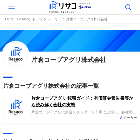
Toggle
navigation
リサコ（Resaco）トップ
メーカー
片倉コープアグリ株式会社
片倉コープアグリ株式会社
片倉コープアグリ株式会社の記事一覧
片倉コープアグリ 転職ガイド：有価証券報告書等か
ら読み解く会社の実態
片倉コープアグリは東証スタンダード市場に上場し、各種肥料
メーカー
や化学品、不動産賃貸などを展開する企業です。直近の業績
は、肥料の販売数量増加などにより増収となったものの、販管
費の増加により営業減益となり、構造改革費用の計上で最終赤
字となりました。