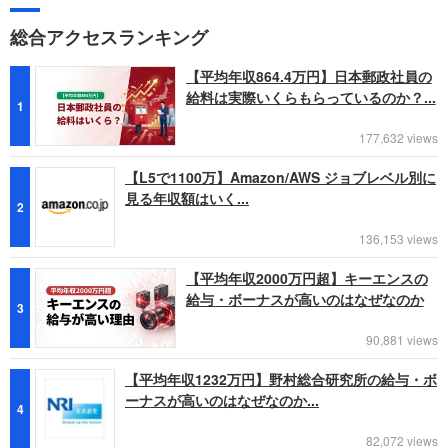
総合アクセスランキング
【平均年収864.4万円】日本郵政社員の
給料は実際いくらもらっているのか？...
1
177,632 views
【L5で1100万】Amazon/AWS ジョブレベル別に
見る年収額はいく...
2
136,153 views
【平均年収2000万円超】キーエンスの
給与・ボーナスが高いのはなぜなのか
3
90,881 views
【平均年収1232万円】野村総合研究所の給与・ボ
ーナスが高いのはなぜなのか...
4
82,072 views