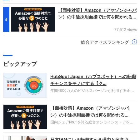
【面接対策】Amazon（アマゾンジャパ
ン）の中途採用面接では何を聞かれる...
5
77,612 views
総合アクセスランキング
ピックアップ
HubSpot Japan（ハブスポット）への転職
チャンスをモノにする【ク...
年間4000万人のビジネスパーソンが利用する企業
口コミサイト「キャリコネ」の転職エージェントが
お勧めするイチオシ企業をご紹介します。今回はク
【面接対策】Amazon（アマゾンジャパ
ラウド型CRMプラットフォームを提供する
HubSpot Japan（ハブスポット・ジャパン）株式会
ン）の中途採用面接では何を聞かれる...
社です。採用面接対策の企業研究にご活用くださ
国内シェアNo.1を誇る総合オンラインストアを運
い。
営し、クラウドサービス（AWS）や物流分野でも
圧倒的な存在感を持つAmazon。中途採用面接では
日本IBMにいま転職すべき理由と留意点
過去の具体的な業務成果やリーダーシップの発揮、