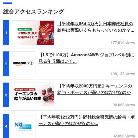
総合アクセスランキング
【平均年収864.4万円】日本郵政社員の
給料は実際いくらもらっているのか？...
1
177,619 views
【L5で1100万】Amazon/AWS ジョブレベル別に
見る年収額はいく...
2
136,133 views
【平均年収2000万円超】キーエンスの
給与・ボーナスが高いのはなぜなのか
3
90,868 views
【平均年収1232万円】野村総合研究所の給与・ボ
ーナスが高いのはなぜなのか...
4
82,056 views