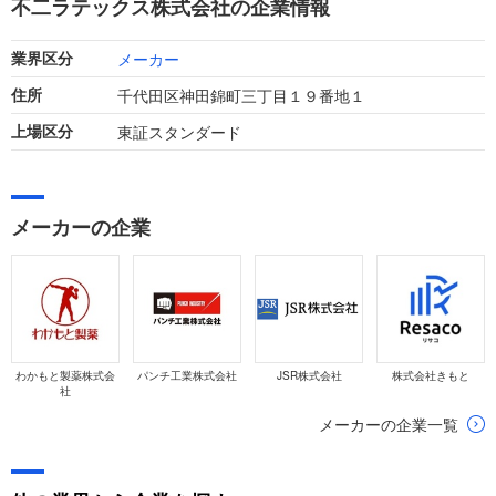
不二ラテックス株式会社の企業情報
となりました。
メーカー
業界区分
千代田区神田錦町三丁目１９番地１
住所
東証スタンダード
上場区分
メーカーの企業
わかもと製薬株式会
パンチ工業株式会社
JSR株式会社
株式会社きもと
社
メーカーの企業一覧