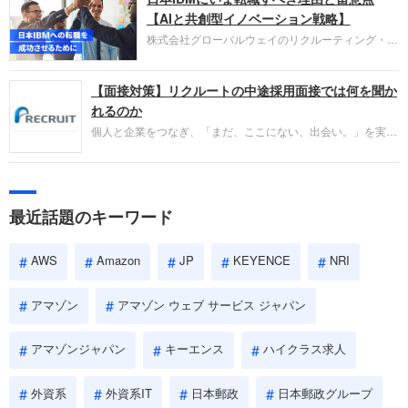
失敗からの学びが重視され、人間性やカルチャーフ
【AIと共創型イノベーション戦略】
ィットも評価対象となり、長期的に成長できる仲間
株式会社グローバルウェイのリクルーティング・パ
であるかを多角的に審査されます。
ートナー事業本部です。年間4000万人のビジネス
パーソンが利用する企業口コミサイト「キャリコ
【面接対策】リクルートの中途採用面接では何を聞か
ネ」の転職エージェントがお勧めするイチオシ企業
をご紹介します。今回は、大手外資系IT企業の日本
れるのか
IBMです。採用面接対策の企業研究にご活用くださ
個人と企業をつなぎ、「まだ、ここにない、出会い。」を実現
い。
するリクルートへの転職。中途採用面接は仕事への取り組み方
やこれまでの成果を具体的に問われるほか、「人間性」も評価
されます。即戦力として、一緒に仕事をする仲間として多角的
に評価されるので、事前にしっかり対策して転職を成功させま
最近話題のキーワード
しょう。
AWS
Amazon
JP
KEYENCE
NRI
アマゾン
アマゾン ウェブ サービス ジャパン
アマゾンジャパン
キーエンス
ハイクラス求人
外資系
外資系IT
日本郵政
日本郵政グループ