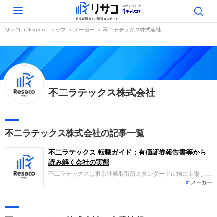
Toggle
navigation
リサコ（Resaco）トップ
メーカー
不二ラテックス株式会社
不二ラテックス株式会社
不二ラテックス株式会社の記事一覧
不二ラテックス 転職ガイド：有価証券報告書等から
読み解く会社の実態
不二ラテックスは東京証券取引所スタンダード市場に上場し、
メーカー
コンドームなどの医療機器や精密機器（緩衝器）、SP商材、
食品容器の製造・販売を主力とします。直近の業績は、精密機
器事業が好調に推移したものの、工場の移転統合やSP事業の
低調などにより全体では減収、営業・経常増益、最終大幅減益