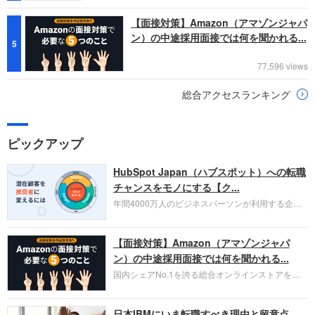
【面接対策】Amazon（アマゾンジャパ
ン）の中途採用面接では何を聞かれる...
5
77,596 views
総合アクセスランキング
ピックアップ
HubSpot Japan（ハブスポット）への転職
チャンスをモノにする【ク...
年間4000万人のビジネスパーソンが利用する企業
口コミサイト「キャリコネ」の転職エージェントが
お勧めするイチオシ企業をご紹介します。今回はク
【面接対策】Amazon（アマゾンジャパ
ラウド型CRMプラットフォームを提供する
HubSpot Japan（ハブスポット・ジャパン）株式会
ン）の中途採用面接では何を聞かれる...
社です。採用面接対策の企業研究にご活用くださ
国内シェアNo.1を誇る総合オンラインストアを運
い。
営し、クラウドサービス（AWS）や物流分野でも
圧倒的な存在感を持つAmazon。中途採用面接では
日本IBMにいま転職すべき理由と留意点
過去の具体的な業務成果やリーダーシップの発揮、